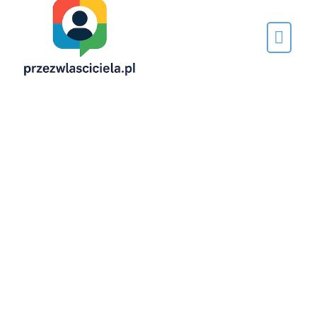
Napisane
przez…