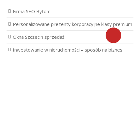
Firma SEO Bytom
Personalizowane prezenty korporacyjne klasy premium
Okna Szczecin sprzedaż
Inwestowanie w nieruchomości – sposób na biznes
Jak dobrze nagrać saksofon?
Punkty różnicujące w rekrutacji przedszkole co to jest?
Czy przedszkole jest obowiązkowe?
Kto może ubiegać się o patent?
Patent na ile lat?
Części silnikowe do aut koreańskich