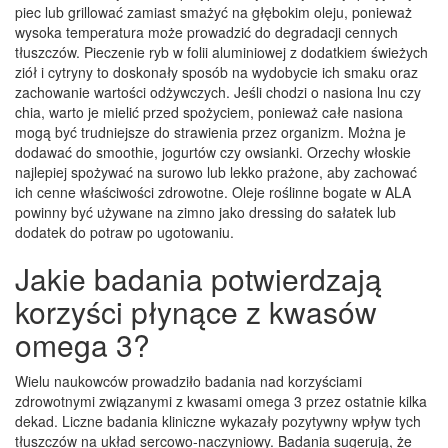
piec lub grillować zamiast smażyć na głębokim oleju, ponieważ
wysoka temperatura może prowadzić do degradacji cennych
tłuszczów. Pieczenie ryb w folii aluminiowej z dodatkiem świeżych
ziół i cytryny to doskonały sposób na wydobycie ich smaku oraz
zachowanie wartości odżywczych. Jeśli chodzi o nasiona lnu czy
chia, warto je mielić przed spożyciem, ponieważ całe nasiona
mogą być trudniejsze do strawienia przez organizm. Można je
dodawać do smoothie, jogurtów czy owsianki. Orzechy włoskie
najlepiej spożywać na surowo lub lekko prażone, aby zachować
ich cenne właściwości zdrowotne. Oleje roślinne bogate w ALA
powinny być używane na zimno jako dressing do sałatek lub
dodatek do potraw po ugotowaniu.
Jakie badania potwierdzają
korzyści płynące z kwasów
omega 3?
Wielu naukowców prowadziło badania nad korzyściami
zdrowotnymi związanymi z kwasami omega 3 przez ostatnie kilka
dekad. Liczne badania kliniczne wykazały pozytywny wpływ tych
tłuszczów na układ sercowo-naczyniowy. Badania sugerują, że