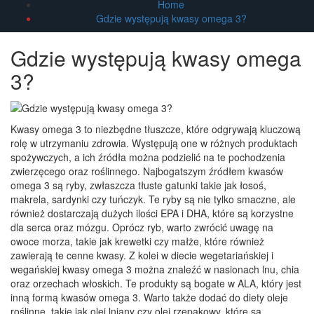
Home
Gdzie występują kwasy omega 3?
Gdzie występują kwasy omega
3?
Kwasy omega 3 to niezbędne tłuszcze, które odgrywają kluczową
rolę w utrzymaniu zdrowia. Występują one w różnych produktach
spożywczych, a ich źródła można podzielić na te pochodzenia
zwierzęcego oraz roślinnego. Najbogatszym źródłem kwasów
omega 3 są ryby, zwłaszcza tłuste gatunki takie jak łosoś,
makrela, sardynki czy tuńczyk. Te ryby są nie tylko smaczne, ale
również dostarczają dużych ilości EPA i DHA, które są korzystne
dla serca oraz mózgu. Oprócz ryb, warto zwrócić uwagę na
owoce morza, takie jak krewetki czy małże, które również
zawierają te cenne kwasy. Z kolei w diecie wegetariańskiej i
wegańskiej kwasy omega 3 można znaleźć w nasionach lnu, chia
oraz orzechach włoskich. Te produkty są bogate w ALA, który jest
inną formą kwasów omega 3. Warto także dodać do diety oleje
roślinne, takie jak olej lniany czy olej rzepakowy, które są