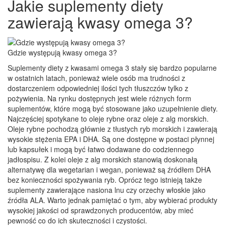
Jakie suplementy diety
zawierają kwasy omega 3?
Gdzie występują kwasy omega 3?
Suplementy diety z kwasami omega 3 stały się bardzo popularne
w ostatnich latach, ponieważ wiele osób ma trudności z
dostarczeniem odpowiedniej ilości tych tłuszczów tylko z
pożywienia. Na rynku dostępnych jest wiele różnych form
suplementów, które mogą być stosowane jako uzupełnienie diety.
Najczęściej spotykane to oleje rybne oraz oleje z alg morskich.
Oleje rybne pochodzą głównie z tłustych ryb morskich i zawierają
wysokie stężenia EPA i DHA. Są one dostępne w postaci płynnej
lub kapsułek i mogą być łatwo dodawane do codziennego
jadłospisu. Z kolei oleje z alg morskich stanowią doskonałą
alternatywę dla wegetarian i wegan, ponieważ są źródłem DHA
bez konieczności spożywania ryb. Oprócz tego istnieją także
suplementy zawierające nasiona lnu czy orzechy włoskie jako
źródła ALA. Warto jednak pamiętać o tym, aby wybierać produkty
wysokiej jakości od sprawdzonych producentów, aby mieć
pewność co do ich skuteczności i czystości.