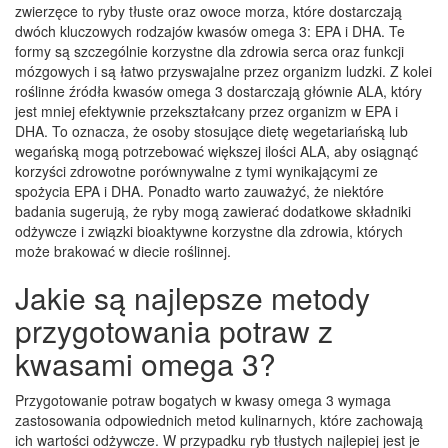
zwierzęce to ryby tłuste oraz owoce morza, które dostarczają
dwóch kluczowych rodzajów kwasów omega 3: EPA i DHA. Te
formy są szczególnie korzystne dla zdrowia serca oraz funkcji
mózgowych i są łatwo przyswajalne przez organizm ludzki. Z kolei
roślinne źródła kwasów omega 3 dostarczają głównie ALA, który
jest mniej efektywnie przekształcany przez organizm w EPA i
DHA. To oznacza, że osoby stosujące dietę wegetariańską lub
wegańską mogą potrzebować większej ilości ALA, aby osiągnąć
korzyści zdrowotne porównywalne z tymi wynikającymi ze
spożycia EPA i DHA. Ponadto warto zauważyć, że niektóre
badania sugerują, że ryby mogą zawierać dodatkowe składniki
odżywcze i związki bioaktywne korzystne dla zdrowia, których
może brakować w diecie roślinnej.
Jakie są najlepsze metody
przygotowania potraw z
kwasami omega 3?
Przygotowanie potraw bogatych w kwasy omega 3 wymaga
zastosowania odpowiednich metod kulinarnych, które zachowają
ich wartości odżywcze. W przypadku ryb tłustych najlepiej jest je