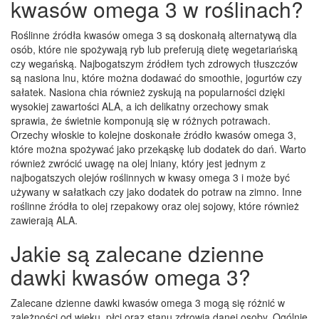
kwasów omega 3 w roślinach?
Roślinne źródła kwasów omega 3 są doskonałą alternatywą dla
osób, które nie spożywają ryb lub preferują dietę wegetariańską
czy wegańską. Najbogatszym źródłem tych zdrowych tłuszczów
są nasiona lnu, które można dodawać do smoothie, jogurtów czy
sałatek. Nasiona chia również zyskują na popularności dzięki
wysokiej zawartości ALA, a ich delikatny orzechowy smak
sprawia, że świetnie komponują się w różnych potrawach.
Orzechy włoskie to kolejne doskonałe źródło kwasów omega 3,
które można spożywać jako przekąskę lub dodatek do dań. Warto
również zwrócić uwagę na olej lniany, który jest jednym z
najbogatszych olejów roślinnych w kwasy omega 3 i może być
używany w sałatkach czy jako dodatek do potraw na zimno. Inne
roślinne źródła to olej rzepakowy oraz olej sojowy, które również
zawierają ALA.
Jakie są zalecane dzienne
dawki kwasów omega 3?
Zalecane dzienne dawki kwasów omega 3 mogą się różnić w
zależności od wieku, płci oraz stanu zdrowia danej osoby. Ogólnie