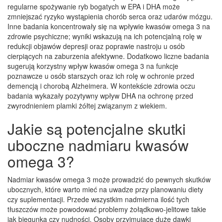
regularne spożywanie ryb bogatych w EPA i DHA może
zmniejszać ryzyko wystąpienia chorób serca oraz udarów mózgu.
Inne badania koncentrowały się na wpływie kwasów omega 3 na
zdrowie psychiczne; wyniki wskazują na ich potencjalną rolę w
redukcji objawów depresji oraz poprawie nastroju u osób
cierpiących na zaburzenia afektywne. Dodatkowo liczne badania
sugerują korzystny wpływ kwasów omega 3 na funkcje
poznawcze u osób starszych oraz ich rolę w ochronie przed
demencją i chorobą Alzheimera. W kontekście zdrowia oczu
badania wykazały pozytywny wpływ DHA na ochronę przed
zwyrodnieniem plamki żółtej związanym z wiekiem.
Jakie są potencjalne skutki
uboczne nadmiaru kwasów
omega 3?
Nadmiar kwasów omega 3 może prowadzić do pewnych skutków
ubocznych, które warto mieć na uwadze przy planowaniu diety
czy suplementacji. Przede wszystkim nadmierna ilość tych
tłuszczów może powodować problemy żołądkowo-jelitowe takie
jak biegunka czy nudności. Osoby przyjmujące duże dawki