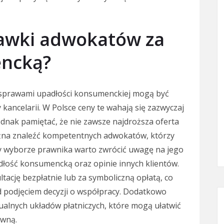
stawki adwokatów za
encką?
 sprawami upadłości konsumenckiej mogą być
kancelarii. W Polsce ceny te wahają się zazwyczaj
 jednak pamiętać, że nie zawsze najdroższa oferta
ożna znaleźć kompetentnych adwokatów, którzy
rzy wyborze prawnika warto zwrócić uwagę na jego
łość konsumencką oraz opinie innych klientów.
tację bezpłatnie lub za symboliczną opłatą, co
d podjęciem decyzji o współpracy. Dodatkowo
ualnych układów płatniczych, które mogą ułatwić
awną.