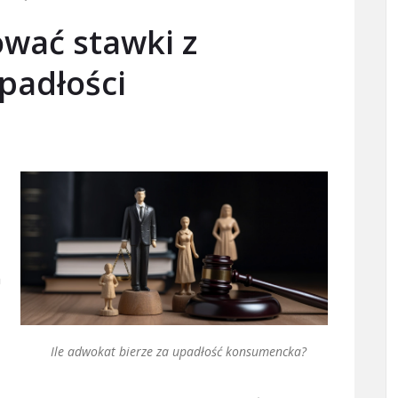
wać stawki z
padłości
a
Ile adwokat bierze za upadłość konsumencka?