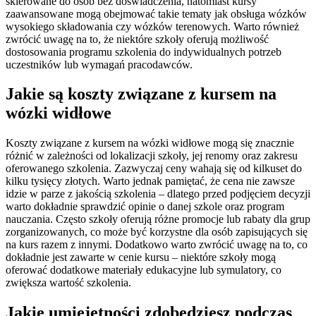
skierowane do osób bez doświadczenia, natomiast kursy
zaawansowane mogą obejmować takie tematy jak obsługa wózków
wysokiego składowania czy wózków terenowych. Warto również
zwrócić uwagę na to, że niektóre szkoły oferują możliwość
dostosowania programu szkolenia do indywidualnych potrzeb
uczestników lub wymagań pracodawców.
Jakie są koszty związane z kursem na
wózki widłowe
Koszty związane z kursem na wózki widłowe mogą się znacznie
różnić w zależności od lokalizacji szkoły, jej renomy oraz zakresu
oferowanego szkolenia. Zazwyczaj ceny wahają się od kilkuset do
kilku tysięcy złotych. Warto jednak pamiętać, że cena nie zawsze
idzie w parze z jakością szkolenia – dlatego przed podjęciem decyzji
warto dokładnie sprawdzić opinie o danej szkole oraz program
nauczania. Często szkoły oferują różne promocje lub rabaty dla grup
zorganizowanych, co może być korzystne dla osób zapisujących się
na kurs razem z innymi. Dodatkowo warto zwrócić uwagę na to, co
dokładnie jest zawarte w cenie kursu – niektóre szkoły mogą
oferować dodatkowe materiały edukacyjne lub symulatory, co
zwiększa wartość szkolenia.
Jakie umiejętności zdobędziesz podczas