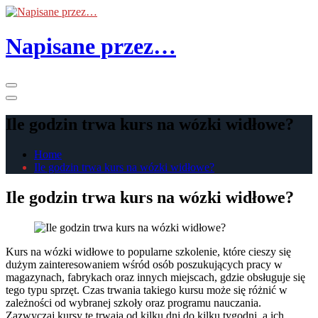
Skip
to
the
Napisane przez…
content
Primary
Menu
Ile godzin trwa kurs na wózki widłowe?
Home
Ile godzin trwa kurs na wózki widłowe?
Ile godzin trwa kurs na wózki widłowe?
Kurs na wózki widłowe to popularne szkolenie, które cieszy się
dużym zainteresowaniem wśród osób poszukujących pracy w
magazynach, fabrykach oraz innych miejscach, gdzie obsługuje się
tego typu sprzęt. Czas trwania takiego kursu może się różnić w
zależności od wybranej szkoły oraz programu nauczania.
Zazwyczaj kursy te trwają od kilku dni do kilku tygodni, a ich