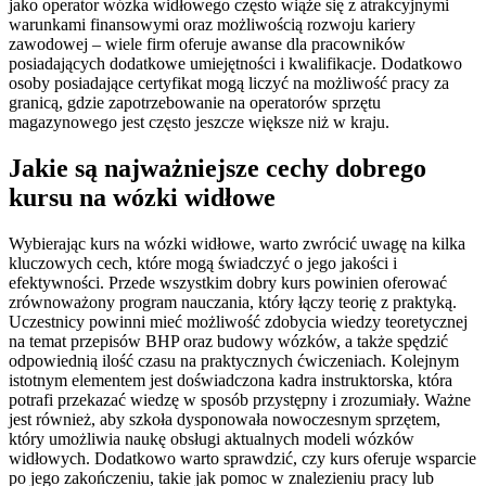
jako operator wózka widłowego często wiąże się z atrakcyjnymi
warunkami finansowymi oraz możliwością rozwoju kariery
zawodowej – wiele firm oferuje awanse dla pracowników
posiadających dodatkowe umiejętności i kwalifikacje. Dodatkowo
osoby posiadające certyfikat mogą liczyć na możliwość pracy za
granicą, gdzie zapotrzebowanie na operatorów sprzętu
magazynowego jest często jeszcze większe niż w kraju.
Jakie są najważniejsze cechy dobrego
kursu na wózki widłowe
Wybierając kurs na wózki widłowe, warto zwrócić uwagę na kilka
kluczowych cech, które mogą świadczyć o jego jakości i
efektywności. Przede wszystkim dobry kurs powinien oferować
zrównoważony program nauczania, który łączy teorię z praktyką.
Uczestnicy powinni mieć możliwość zdobycia wiedzy teoretycznej
na temat przepisów BHP oraz budowy wózków, a także spędzić
odpowiednią ilość czasu na praktycznych ćwiczeniach. Kolejnym
istotnym elementem jest doświadczona kadra instruktorska, która
potrafi przekazać wiedzę w sposób przystępny i zrozumiały. Ważne
jest również, aby szkoła dysponowała nowoczesnym sprzętem,
który umożliwia naukę obsługi aktualnych modeli wózków
widłowych. Dodatkowo warto sprawdzić, czy kurs oferuje wsparcie
po jego zakończeniu, takie jak pomoc w znalezieniu pracy lub