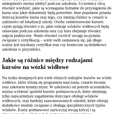
umiejętności można zdobyć podczas szkolenia. Uczestnicy chcą
również wiedzieć, jakie są wymagania formalne do przystąpienia do
kursu oraz jakie dokumenty będą potrzebne. Inne popularne pytania
dotyczą kosztów kursu oraz tego, czy istnieją różnice w cenach w
zależności od lokalizacji szkoły. Osoby zainteresowane kursem
często pytają również o to, jakie rodzaje wózków widłowych będą
omawiane podczas szkolenia oraz czy kurs obejmuje również
zajęcia praktyczne. Warto również zwrócić uwagę na pytania
związane z certyfikacją – wiele osób zastanawia się, jak długo
ważny jest uzyskany certyfikat oraz czy konieczne są dodatkowe
szkolenia w przyszłości.
Jakie są różnice między rodzajami
kursów na wózki widłowe
Na rynku dostępnych jest wiele różnych rodzajów kursów na wózki
widłowe, które różnią się programem nauczania, czasem trwania
oraz zakresem tematycznym. W zależności od potrzeb uczestników,
można wybierać spośród kursów podstawowych, które obejmują
tylko najważniejsze zagadnienia dotyczące obsługi wózków
widłowych, oraz bardziej zaawansowanych szkoleń, które oferują
dodatkowe moduły związane z obsługą specjalistycznych typów
wózków. Kursy podstawowe zazwyczaj trwają krócej i są