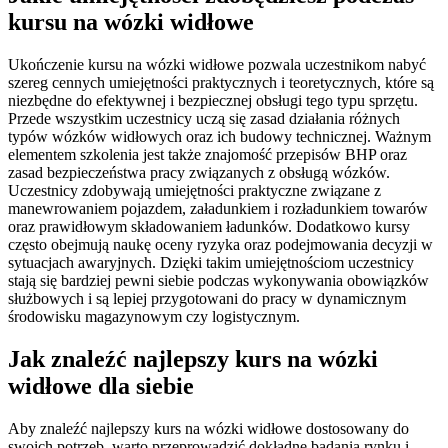
kursu na wózki widłowe
Ukończenie kursu na wózki widłowe pozwala uczestnikom nabyć
szereg cennych umiejętności praktycznych i teoretycznych, które są
niezbędne do efektywnej i bezpiecznej obsługi tego typu sprzętu.
Przede wszystkim uczestnicy uczą się zasad działania różnych
typów wózków widłowych oraz ich budowy technicznej. Ważnym
elementem szkolenia jest także znajomość przepisów BHP oraz
zasad bezpieczeństwa pracy związanych z obsługą wózków.
Uczestnicy zdobywają umiejętności praktyczne związane z
manewrowaniem pojazdem, załadunkiem i rozładunkiem towarów
oraz prawidłowym składowaniem ładunków. Dodatkowo kursy
często obejmują naukę oceny ryzyka oraz podejmowania decyzji w
sytuacjach awaryjnych. Dzięki takim umiejętnościom uczestnicy
stają się bardziej pewni siebie podczas wykonywania obowiązków
służbowych i są lepiej przygotowani do pracy w dynamicznym
środowisku magazynowym czy logistycznym.
Jak znaleźć najlepszy kurs na wózki
widłowe dla siebie
Aby znaleźć najlepszy kurs na wózki widłowe dostosowany do
swoich potrzeb, warto przeprowadzić dokładne badania rynku i