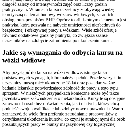
długość zależy od intensywności zajęć oraz liczby godzin
praktycznych. W ramach kursu uczestnicy zdobywają wiedzę
teoretyczną na temat budowy wózków widłowych, zasad ich
obsługi oraz przepisów BHP. Oprócz teorii, istotnym elementem jest
praktyka, która pozwala na nabycie umiejętności niezbędnych do
bezpiecznej i efektywnej pracy z wózkami. Wiele szkół oferuje
również dodatkowe godziny praktyki, co zwiększa szanse
uczestników na zdobycie zatrudnienia po ukończeniu kursu.
Jakie są wymagania do odbycia kursu na
wózki widłowe
Aby przystąpić do kursu na wózki widłowe, istnieje kilka
podstawowych wymagań, które należy spełnić. Przede wszystkim
uczestnicy muszą mieć ukończone 18 lat oraz posiadać ważne
badania lekarskie potwierdzające zdolność do pracy z tego typu
sprzętem. W niektórych przypadkach konieczne może być także
przedstawienie zaświadczenia o niekaralności. Kursy te są dostępne
zarówno dla osób bez doświadczenia, jak i dla tych, którzy chcą
podnieść swoje kwalifikacje lub zdobyć nowe uprawnienia. Warto
zaznaczyć, że wiele firm preferuje zatrudnianie pracowników z
certyfikatami ukończenia kursów, co czyni je atrakcyjnymi dla osób
poszukujących pracy w branży magazynowej czy logistycznej.