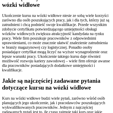
wózki widłowe
Ukończenie kursu na wózki widłowe niesie ze sobą wiele korzyści
zarówno dla osób poszukujących pracy, jak i dla tych, którzy już są
zatrudnieni i chcą podnieść swoje kwalifikacje. Przede wszystkim
zdobycie certyfikatu potwierdzającego umiejętności obsługi
wózków widłowych zwiększa atrakcyjność kandydata na rynku
pracy. Wiele firm poszukuje pracowników z odpowiednimi
uprawnieniami, co może znacznie ułatwić znalezienie zatrudnienia
w branży magazynowej czy logistycznej. Ponadto osoby
posiadające certyfikat mogą liczyć na wyższe wynagrodzenie oraz
lepsze warunki pracy. Ukończenie takiego kursu daje również
możliwość rozwoju kariery zawodowej – wiele firm oferuje awanse
dla pracowników posiadających dodatkowe umiejętności i
kwalifikacje.
Jakie są najczęściej zadawane pytania
dotyczące kursu na wózki widłowe
Kurs na wózki widłowe budzi wiele pytań, zarówno wśród osób
planujących jego ukończenie, jak i pracodawców poszukujących
wykwalifikowanych pracowników. Jednym z najczęściej
zadawanych pytań jest to, ile czasu zajmuje taki kurs oraz jakie