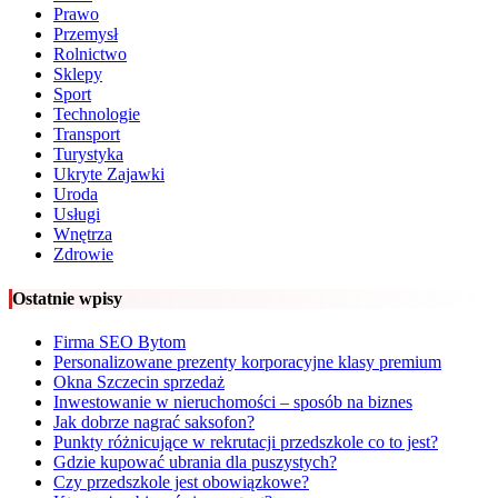
Prawo
Przemysł
Rolnictwo
Sklepy
Sport
Technologie
Transport
Turystyka
Ukryte Zajawki
Uroda
Usługi
Wnętrza
Zdrowie
Ostatnie wpisy
Firma SEO Bytom
Personalizowane prezenty korporacyjne klasy premium
Okna Szczecin sprzedaż
Inwestowanie w nieruchomości – sposób na biznes
Jak dobrze nagrać saksofon?
Punkty różnicujące w rekrutacji przedszkole co to jest?
Gdzie kupować ubrania dla puszystych?
Czy przedszkole jest obowiązkowe?