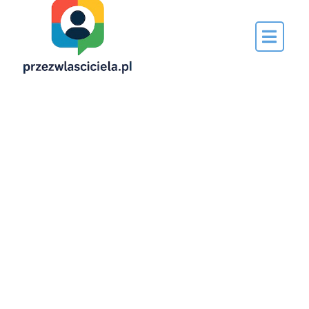
Napisane
przez…