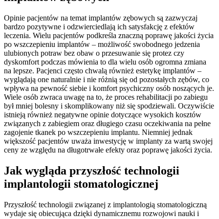
Opinie pacjentów na temat implantów zębowych są zazwyczaj
bardzo pozytywne i odzwierciedlają ich satysfakcję z efektów
leczenia. Wielu pacjentów podkreśla znaczną poprawę jakości życia
po wszczepieniu implantów – możliwość swobodnego jedzenia
ulubionych potraw bez obaw o przesuwanie się protez czy
dyskomfort podczas mówienia to dla wielu osób ogromna zmiana
na lepsze. Pacjenci często chwalą również estetykę implantów –
wyglądają one naturalnie i nie różnią się od pozostałych zębów, co
wpływa na pewność siebie i komfort psychiczny osób noszących je.
Wiele osób zwraca uwagę na to, że proces rehabilitacji po zabiegu
był mniej bolesny i skomplikowany niż się spodziewali. Oczywiście
istnieją również negatywne opinie dotyczące wysokich kosztów
związanych z zabiegiem oraz długiego czasu oczekiwania na pełne
zagojenie tkanek po wszczepieniu implantu. Niemniej jednak
większość pacjentów uważa inwestycję w implanty za wartą swojej
ceny ze względu na długotrwałe efekty oraz poprawę jakości życia.
Jak wygląda przyszłość technologii
implantologii stomatologicznej
Przyszłość technologii związanej z implantologią stomatologiczną
wydaje się obiecująca dzięki dynamicznemu rozwojowi nauki i