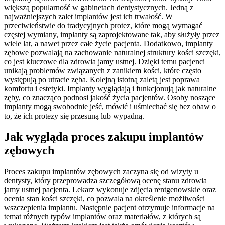
większą popularność w gabinetach dentystycznych. Jedną z
najważniejszych zalet implantów jest ich trwałość. W
przeciwieństwie do tradycyjnych protez, które mogą wymagać
częstej wymiany, implanty są zaprojektowane tak, aby służyły przez
wiele lat, a nawet przez całe życie pacjenta. Dodatkowo, implanty
zębowe pozwalają na zachowanie naturalnej struktury kości szczęki,
co jest kluczowe dla zdrowia jamy ustnej. Dzięki temu pacjenci
unikają problemów związanych z zanikiem kości, które często
występują po utracie zęba. Kolejną istotną zaletą jest poprawa
komfortu i estetyki. Implanty wyglądają i funkcjonują jak naturalne
zęby, co znacząco podnosi jakość życia pacjentów. Osoby noszące
implanty mogą swobodnie jeść, mówić i uśmiechać się bez obaw o
to, że ich protezy się przesuną lub wypadną.
Jak wygląda proces zakupu implantów
zębowych
Proces zakupu implantów zębowych zaczyna się od wizyty u
dentysty, który przeprowadza szczegółową ocenę stanu zdrowia
jamy ustnej pacjenta. Lekarz wykonuje zdjęcia rentgenowskie oraz
ocenia stan kości szczęki, co pozwala na określenie możliwości
wszczepienia implantu. Następnie pacjent otrzymuje informacje na
temat różnych typów implantów oraz materiałów, z których są