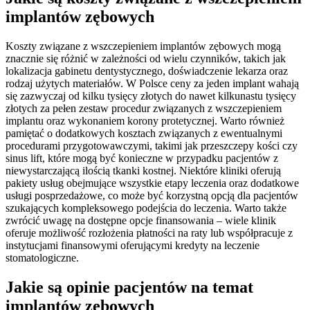
implantów zębowych
Koszty związane z wszczepieniem implantów zębowych mogą
znacznie się różnić w zależności od wielu czynników, takich jak
lokalizacja gabinetu dentystycznego, doświadczenie lekarza oraz
rodzaj użytych materiałów. W Polsce ceny za jeden implant wahają
się zazwyczaj od kilku tysięcy złotych do nawet kilkunastu tysięcy
złotych za pełen zestaw procedur związanych z wszczepieniem
implantu oraz wykonaniem korony protetycznej. Warto również
pamiętać o dodatkowych kosztach związanych z ewentualnymi
procedurami przygotowawczymi, takimi jak przeszczepy kości czy
sinus lift, które mogą być konieczne w przypadku pacjentów z
niewystarczającą ilością tkanki kostnej. Niektóre kliniki oferują
pakiety usług obejmujące wszystkie etapy leczenia oraz dodatkowe
usługi posprzedażowe, co może być korzystną opcją dla pacjentów
szukających kompleksowego podejścia do leczenia. Warto także
zwrócić uwagę na dostępne opcje finansowania – wiele klinik
oferuje możliwość rozłożenia płatności na raty lub współpracuje z
instytucjami finansowymi oferującymi kredyty na leczenie
stomatologiczne.
Jakie są opinie pacjentów na temat
implantów zębowych