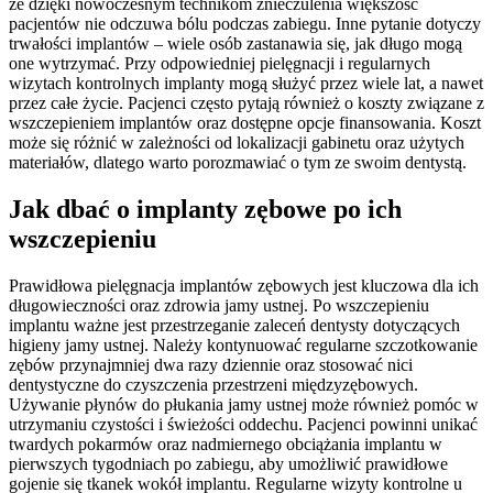
że dzięki nowoczesnym technikom znieczulenia większość
pacjentów nie odczuwa bólu podczas zabiegu. Inne pytanie dotyczy
trwałości implantów – wiele osób zastanawia się, jak długo mogą
one wytrzymać. Przy odpowiedniej pielęgnacji i regularnych
wizytach kontrolnych implanty mogą służyć przez wiele lat, a nawet
przez całe życie. Pacjenci często pytają również o koszty związane z
wszczepieniem implantów oraz dostępne opcje finansowania. Koszt
może się różnić w zależności od lokalizacji gabinetu oraz użytych
materiałów, dlatego warto porozmawiać o tym ze swoim dentystą.
Jak dbać o implanty zębowe po ich
wszczepieniu
Prawidłowa pielęgnacja implantów zębowych jest kluczowa dla ich
długowieczności oraz zdrowia jamy ustnej. Po wszczepieniu
implantu ważne jest przestrzeganie zaleceń dentysty dotyczących
higieny jamy ustnej. Należy kontynuować regularne szczotkowanie
zębów przynajmniej dwa razy dziennie oraz stosować nici
dentystyczne do czyszczenia przestrzeni międzyzębowych.
Używanie płynów do płukania jamy ustnej może również pomóc w
utrzymaniu czystości i świeżości oddechu. Pacjenci powinni unikać
twardych pokarmów oraz nadmiernego obciążania implantu w
pierwszych tygodniach po zabiegu, aby umożliwić prawidłowe
gojenie się tkanek wokół implantu. Regularne wizyty kontrolne u