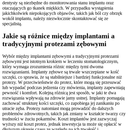
dentysty są niezbędne do monitorowania stanu implantu oraz
otaczających go tkanek miękkich. W przypadku wystąpienia
jakichkolwiek niepokojących objawów, takich jak ból czy obrzęk
wokół implantu, należy niezwłocznie skontaktować się ze
specjalistą.
Jakie są różnice między implantami a
tradycyjnymi protezami zębowymi
Wybór między implantami zębowymi a tradycyjnymi protezami
zębowymi jest istotnym krokiem w leczeniu stomatologicznym,
który wymaga zrozumienia różnic między tymi dwoma
rozwiązaniami. Implanty zębowe są trwale wszczepiane w kość
szczęki, co sprawia, że są stabilniejsze i bardziej funkcjonalne niż
protezy. W przeciwieństwie do protez, które mogą się przesuwać
lub wypadać podczas jedzenia czy mówienia, implanty zapewniają
pewność i komfort. Kolejną różnicą jest sposób, w jaki te dwa
rozwiązania wpływają na zdrowie jamy ustnej. Implanty pomagają
zachować strukturę kości szczęki, co zapobiega jej zanikaniu po
utracie zęba. Protezy natomiast mogą prowadzić do dalszych
problemów zdrowotnych, takich jak zmiany w kształcie twarzy czy
trudności w żuciu pokarmów. Koszt implantów jest zazwyczaj
wyższy niż koszt protez, jednak inwestycja ta może się opłacić w
dłuższym okresie czasu ze względu na ich trwałość i