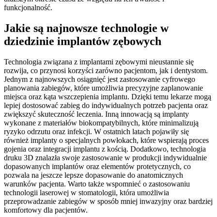
funkcjonalność.
Jakie są najnowsze technologie w
dziedzinie implantów zębowych
Technologia związana z implantami zębowymi nieustannie się
rozwija, co przynosi korzyści zarówno pacjentom, jak i dentystom.
Jednym z najnowszych osiągnięć jest zastosowanie cyfrowego
planowania zabiegów, które umożliwia precyzyjne zaplanowanie
miejsca oraz kąta wszczepienia implantu. Dzięki temu lekarze mogą
lepiej dostosować zabieg do indywidualnych potrzeb pacjenta oraz
zwiększyć skuteczność leczenia. Inną innowacją są implanty
wykonane z materiałów biokompatybilnych, które minimalizują
ryzyko odrzutu oraz infekcji. W ostatnich latach pojawiły się
również implanty o specjalnych powłokach, które wspierają proces
gojenia oraz integracji implantu z kością. Dodatkowo, technologia
druku 3D znalazła swoje zastosowanie w produkcji indywidualnie
dopasowanych implantów oraz elementów protetycznych, co
pozwala na jeszcze lepsze dopasowanie do anatomicznych
warunków pacjenta. Warto także wspomnieć o zastosowaniu
technologii laserowej w stomatologii, która umożliwia
przeprowadzanie zabiegów w sposób mniej inwazyjny oraz bardziej
komfortowy dla pacjentów.