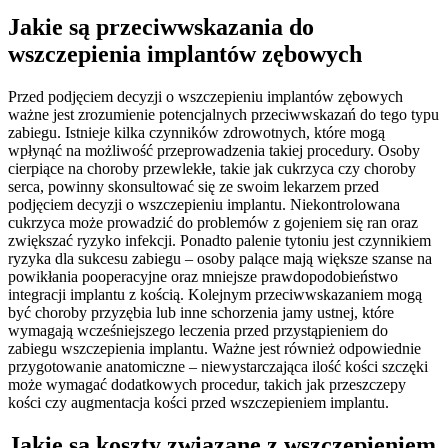
Jakie są przeciwwskazania do
wszczepienia implantów zębowych
Przed podjęciem decyzji o wszczepieniu implantów zębowych
ważne jest zrozumienie potencjalnych przeciwwskazań do tego typu
zabiegu. Istnieje kilka czynników zdrowotnych, które mogą
wpłynąć na możliwość przeprowadzenia takiej procedury. Osoby
cierpiące na choroby przewlekłe, takie jak cukrzyca czy choroby
serca, powinny skonsultować się ze swoim lekarzem przed
podjęciem decyzji o wszczepieniu implantu. Niekontrolowana
cukrzyca może prowadzić do problemów z gojeniem się ran oraz
zwiększać ryzyko infekcji. Ponadto palenie tytoniu jest czynnikiem
ryzyka dla sukcesu zabiegu – osoby palące mają większe szanse na
powikłania pooperacyjne oraz mniejsze prawdopodobieństwo
integracji implantu z kością. Kolejnym przeciwwskazaniem mogą
być choroby przyzębia lub inne schorzenia jamy ustnej, które
wymagają wcześniejszego leczenia przed przystąpieniem do
zabiegu wszczepienia implantu. Ważne jest również odpowiednie
przygotowanie anatomiczne – niewystarczająca ilość kości szczęki
może wymagać dodatkowych procedur, takich jak przeszczepy
kości czy augmentacja kości przed wszczepieniem implantu.
Jakie są koszty związane z wszczepieniem