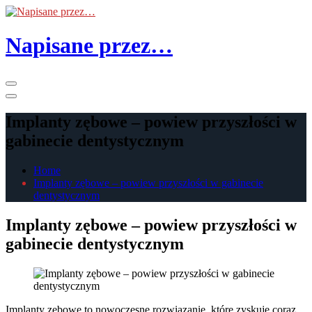
Skip
to
the
Napisane przez…
content
Primary
Menu
Implanty zębowe – powiew przyszłości w
gabinecie dentystycznym
Home
Implanty zębowe – powiew przyszłości w gabinecie
dentystycznym
Implanty zębowe – powiew przyszłości w
gabinecie dentystycznym
Implanty zębowe to nowoczesne rozwiązanie, które zyskuje coraz