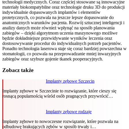
technologii medycznych. Coraz częściej stosowane są innowacyjne
materiały biokompatybilne oraz technologie druku 3D do produkcji
indywidualnie dopasowanych implantów i elementów
protetycznych, co pozwala na jeszcze lepsze dopasowanie do
anatomicznych warunków pacjenta. Rozwój sztucznej inteligencji i
analizy danych może również wpłynąć na sposób planowania
zabiegów – dzięki algorytmom uczenia maszynowego możliwe
będzie dokładniejsze przewidywanie wyników leczenia oraz
dostosowywanie procedur do indywidualnych potrzeb pacjentów.
Ponadto technologia laserowa staje się coraz bardziej powszechna w
stomatologii, co pozwala na przeprowadzanie mniej inwazyjnych
zabiegów oraz szybsze gojenie tkanek pooperacyjnych.
Zobacz także
Implanty zębowe Szczecin
Implanty zębowe w Szczecinie to rozwiązanie, które cieszy się
rosnącą popularnością wśród osób pragnących przywrócić…
Implanty zębowe rodzaje
Implanty zębowe to nowoczesne rozwiązanie, które pozwala na
odbudowę brakujących zębów w sposób trwały i…