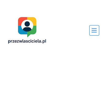
Napisane
przez…