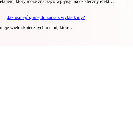
tapem, który może znacząco wpłynąć na ostateczny efekt…
Jak usunąć gumę do żucia z wykładziny?
nieje wiele skutecznych metod, które…