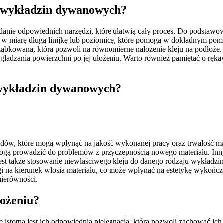
ia wykładzin dywanowych?
nie odpowiednich narzędzi, które ułatwią cały proces. Do podstawowy
ę w miarę długą linijkę lub poziomicę, które pomogą w dokładnym pomi
ząbkowana, która pozwoli na równomierne nałożenie kleju na podłoże. 
adzania powierzchni po jej ułożeniu. Warto również pamiętać o ręka
u wykładzin dywanowych?
ów, które mogą wpłynąć na jakość wykonanej pracy oraz trwałość mate
 mogą prowadzić do problemów z przyczepnością nowego materiału. In
t także stosowanie niewłaściwego kleju do danego rodzaju wykładziny,
gi na kierunek włosia materiału, co może wpłynąć na estetykę wykońc
nierówności.
łożeniu?
stotna jest ich odpowiednia pielęgnacja, która pozwoli zachować ich