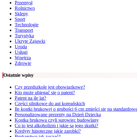
Przemysł
Rolnictwo
Sklepy
Sport
Technologie
Transport
Turystyka
Ukryte Zajawki
Uroda
Usługi
Wnętrza
Zdrowie
Ostatnie wpisy
Czy przedszkole jest obowiązkowe?
Kto może ubiegać się o patent?
Patent na ile lat?
Części silnikowe do aut koreańskich
Ile kostki brukowej o grubości 6 cm zmieści się na standardowe
Personalizowane prezenty na Dzień Dziecka
Kostka brukowa czyli surowiec budowlany
Co to jest alkoholizm i jakie są jego skutki?
Kredyty hipoteczne jakie zarobki?
Brukarstwo jak zacząć?