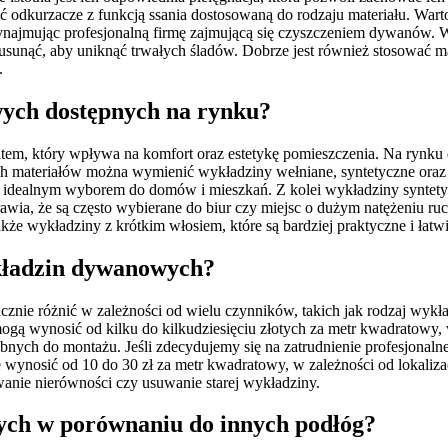
ć odkurzacze z funkcją ssania dostosowaną do rodzaju materiału. Wa
ajmując profesjonalną firmę zajmującą się czyszczeniem dywanów. Wa
e usunąć, aby uniknąć trwałych śladów. Dobrze jest również stosować
.
wych dostępnych na rynku?
 który wpływa na komfort oraz estetykę pomieszczenia. Na rynku dos
ych materiałów można wymienić wykładziny wełniane, syntetyczne oraz
je idealnym wyborem do domów i mieszkań. Z kolei wykładziny syntetyc
prawia, że są często wybierane do biur czy miejsc o dużym natężeniu 
że wykładziny z krótkim włosiem, które są bardziej praktyczne i łatwi
ykładzin dywanowych?
nie różnić w zależności od wielu czynników, takich jak rodzaj wykł
 wynosić od kilku do kilkudziesięciu złotych za metr kwadratowy, w
bnych do montażu. Jeśli zdecydujemy się na zatrudnienie profesjonaln
nosić od 10 do 30 zł za metr kwadratowy, w zależności od lokalizac
anie nierówności czy usuwanie starej wykładziny.
wych w porównaniu do innych podłóg?