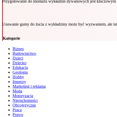
Przygotowanie do montażu wykładzin dywanowych jest kluczowym e
Usuwanie gumy do żucia z wykładziny może być wyzwaniem, ale ist
Kategorie
Biznes
Budownictwo
Dzieci
Dziecko
Edukacja
Geologia
Hobby
Imprezy
Marketing i reklama
Moda
Motoryzacja
Nieruchomości
Obcojęzyczne
Praca
Prawo