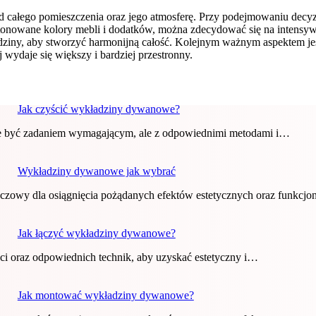
łego pomieszczenia oraz jego atmosferę. Przy podejmowaniu decyzji
ą stonowane kolory mebli i dodatków, można zdecydować się na intensyw
adziny, aby stworzyć harmonijną całość. Kolejnym ważnym aspektem je
 wydaje się większy i bardziej przestronny.
Jak czyścić wykładziny dywanowe?
być zadaniem wymagającym, ale z odpowiednimi metodami i…
Wykładziny dywanowe jak wybrać
zowy dla osiągnięcia pożądanych efektów estetycznych oraz funkcj
Jak łączyć wykładziny dywanowe?
i oraz odpowiednich technik, aby uzyskać estetyczny i…
Jak montować wykładziny dywanowe?