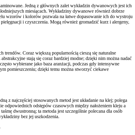
 laminowane. Jedną z głównych zalet wykładzin dywanowych jest ich
 chłodniejszych miesiącach. Wykładziny dywanowe również dobrze
elu wzorów i kolorów pozwala na łatwe dopasowanie ich do wystroju
ielęgnacji i czyszczenia. Mogą również gromadzić kurz i alergeny,
trendów. Coraz większą popularnością cieszą się naturalne
z abstrakcyjne stają się coraz bardziej modne; dzięki nim można nadać
 często wybierane jako baza aranżacji, podczas gdy intensywne
nym pomieszczeniu; dzięki temu można stworzyć ciekawe
ą z najczęściej stosowanych metod jest układanie na klej; polega
anie odpowiednich odstępów czasowych między nałożeniem kleju a
a taśmę dwustronną; ta metoda jest szczególnie polecana dla osób
ykładziny bez jej uszkodzenia.
?