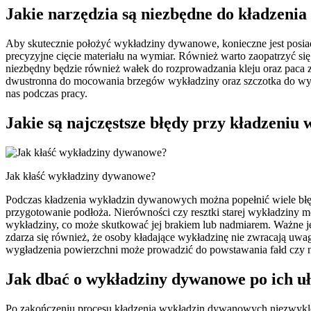
Jakie narzędzia są niezbędne do kładzen
Aby skutecznie położyć wykładziny dywanowe, konieczne jest posiada
precyzyjne cięcie materiału na wymiar. Również warto zaopatrzyć si
niezbędny będzie również wałek do rozprowadzania kleju oraz paca 
dwustronna do mocowania brzegów wykładziny oraz szczotka do wygł
nas podczas pracy.
Jakie są najczęstsze błędy przy kładzeni
Jak kłaść wykładziny dywanowe?
Podczas kładzenia wykładzin dywanowych można popełnić wiele błęd
przygotowanie podłoża. Nierówności czy resztki starej wykładziny
wykładziny, co może skutkować jej brakiem lub nadmiarem. Ważne jes
zdarza się również, że osoby kładające wykładzinę nie zwracają uwa
wygładzenia powierzchni może prowadzić do powstawania fałd czy 
Jak dbać o wykładziny dywanowe po ich u
Po zakończeniu procesu kładzenia wykładzin dywanowych niezwykle i