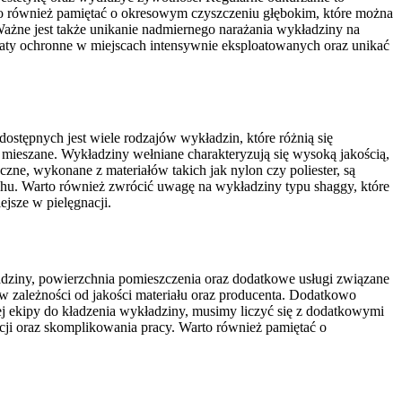
rto również pamiętać o okresowym czyszczeniu głębokim, które można
żne jest także unikanie nadmiernego narażania wykładziny na
 maty ochronne w miejscach intensywnie eksploatowanych oraz unikać
tępnych jest wiele rodzajów wykładzin, które różnią się
 mieszane. Wykładziny wełniane charakteryzują się wysoką jakością,
zne, wykonane z materiałów takich jak nylon czy poliester, są
ruchu. Warto również zwrócić uwagę na wykładziny typu shaggy, które
ejsze w pielęgnacji.
adziny, powierzchnia pomieszczenia oraz dodatkowe usługi związane
 zależności od jakości materiału oraz producenta. Dodatkowo
ej ekipy do kładzenia wykładziny, musimy liczyć się z dodatkowymi
ji oraz skomplikowania pracy. Warto również pamiętać o