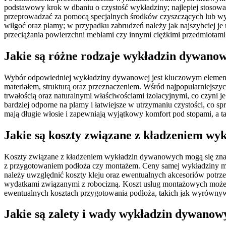
podstawowy krok w dbaniu o czystość wykładziny; najlepiej stosowa
przeprowadzać za pomocą specjalnych środków czyszczących lub wyn
wilgoć oraz plamy; w przypadku zabrudzeń należy jak najszybciej j
przeciążania powierzchni meblami czy innymi ciężkimi przedmiotami
Jakie są różne rodzaje wykładzin dywano
Wybór odpowiedniej wykładziny dywanowej jest kluczowym elementem,
materiałem, strukturą oraz przeznaczeniem. Wśród najpopularniejsz
trwałością oraz naturalnymi właściwościami izolacyjnymi, co czyni 
bardziej odporne na plamy i łatwiejsze w utrzymaniu czystości, co s
mają długie włosie i zapewniają wyjątkowy komfort pod stopami, a tak
Jakie są koszty związane z kładzeniem w
Koszty związane z kładzeniem wykładzin dywanowych mogą się znacz
z przygotowaniem podłoża czy montażem. Ceny samej wykładziny mogą
należy uwzględnić koszty kleju oraz ewentualnych akcesoriów potrze
wydatkami związanymi z robocizną. Koszt usług montażowych może wy
ewentualnych kosztach przygotowania podłoża, takich jak wyrównyw
Jakie są zalety i wady wykładzin dywano