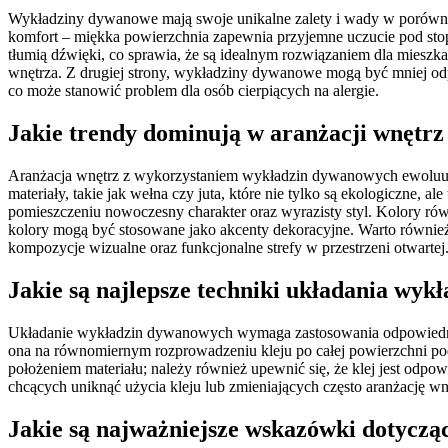
Wykładziny dywanowe mają swoje unikalne zalety i wady w porównan
komfort – miękka powierzchnia zapewnia przyjemne uczucie pod stop
tłumią dźwięki, co sprawia, że są idealnym rozwiązaniem dla mies
wnętrza. Z drugiej strony, wykładziny dywanowe mogą być mniej odpo
co może stanowić problem dla osób cierpiących na alergie.
Jakie trendy dominują w aranżacji wnętr
Aranżacja wnętrz z wykorzystaniem wykładzin dywanowych ewoluuje 
materiały, takie jak wełna czy juta, które nie tylko są ekologiczne, 
pomieszczeniu nowoczesny charakter oraz wyrazisty styl. Kolory równ
kolory mogą być stosowane jako akcenty dekoracyjne. Warto równie
kompozycje wizualne oraz funkcjonalne strefy w przestrzeni otwartej
Jakie są najlepsze techniki układania wy
Układanie wykładzin dywanowych wymaga zastosowania odpowiednich te
ona na równomiernym rozprowadzeniu kleju po całej powierzchni po
położeniem materiału; należy również upewnić się, że klej jest odpow
chcących uniknąć użycia kleju lub zmieniających często aranżację 
Jakie są najważniejsze wskazówki dotycz