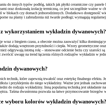
iu do innych typów podłóg, takich jak płytki ceramiczne czy panele
ami oraz doskonałą izolację termiczną, co jest szczególnie ważne w
zkań w blokach czy domach jednorodzinnych. Dodatkowo dostępność wi
rne na plamy i zabrudzenia niż twarde podłogi; wymagają regularnej p
z z wykorzystaniem wykładzin dywanowych?
wraz z biegiem czasu, a obecnie można zauważyć kilka dominujących 
ale także dodają wnętrzom przytulności i ciepła. Wzory geometryczne ora
ież odgrywają istotną rolę – stonowane odcienie beżu czy szarości są
ż zwrócić uwagę na trend łączenia różnych rodzajów wykładzin w jed
.
kładzin dywanowych?
chnik, które zapewnią trwałość oraz estetykę finalnego efektu. Jedn
dłoża i przyklejeniu do niego wykładziny. Ważne jest jednak zachow
iedni do rodzaju wykładziny. Inną popularną techniką jest układanie n
wnętrza. Taśma dwustronna pozwala na łatwe przymocowanie brzegów w
ące wyboru kolorów wykładzin dywanowych