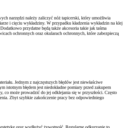
ch narzędzi należy zaliczyć nóż tapicerski, który umożliwia
arze i cięciu wykładziny. W przypadku kładzenia wykładzin na klej
Dodatkowo przydatne będą także akcesoria takie jak taśma
wicach ochronnych oraz okularach ochronnych, które zabezpieczą
riału. Jednym z najczęstszych błędów jest niewłaściwe
nym istotnym błędem jest niedokładne pomiary przed zakupem
 co może prowadzić do jej odklejania się w przyszłości. Często
zenia. Zbyt szybkie zakończenie pracy bez odpowiedniego
 estetykę oraz wydłużyć żywotność. Regularne odkurzanie to