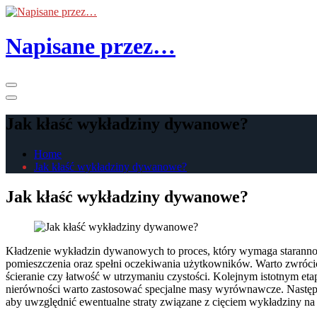
Skip
to
the
Napisane przez…
content
Primary
Menu
Jak kłaść wykładziny dywanowe?
Home
Jak kłaść wykładziny dywanowe?
Jak kłaść wykładziny dywanowe?
Kładzenie wykładzin dywanowych to proces, który wymaga starannoś
pomieszczenia oraz spełni oczekiwania użytkowników. Warto zwrócić 
ścieranie czy łatwość w utrzymaniu czystości. Kolejnym istotnym e
nierówności warto zastosować specjalne masy wyrównawcze. Następnie
aby uwzględnić ewentualne straty związane z cięciem wykładziny na