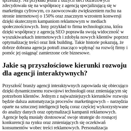
sprzedaży. Na przykład jedna z dużych sieci odzieżowych
zdecydowała się na współpracę z agencją specjalizującą się w
marketingu cyfrowym, co zaowocowało zwiększeniem ruchu na
stronie internetowej o 150% oraz znacznym wzrostem konwersji
dzięki skutecznym kampaniom reklamowym w mediach
społecznościowych. Inny przykład to firma technologiczna, która
dzięki współpracy z agencją SEO poprawiła swoją widoczność w
wyszukiwarkach internetowych i zdobyła nowych klientów poprzez
optymalizację treści oraz link building. Takie historie pokazują, że
dobrze dobrana agencja potrafi znacząco wpłynąć na rozwój firmy i
pomóc jej osiągnąć zamierzone cele biznesowe.
Jakie są przyszłościowe kierunki rozwoju
dla agencji interaktywnych?
Przyszłość branży agencji interaktywnych zapowiada się obiecująco
dzięki dynamicznemu rozwojowi technologii oraz zmieniającym się
potrzebom klientów. Jednym z najważniejszych kierunków rozwoju
będzie dalsza automatyzacja procesów marketingowych – narzędzia
oparte na sztucznej inteligencji będą coraz częściej wykorzystywane
do analizy danych oraz optymalizacji kampanii reklamowych.
Agencje będą musiały dostosować swoje strategie do rosnącej
konkurencji na rynku oraz zmieniających się oczekiwań
konsumentów wobec treści reklamowych. Personalizacja