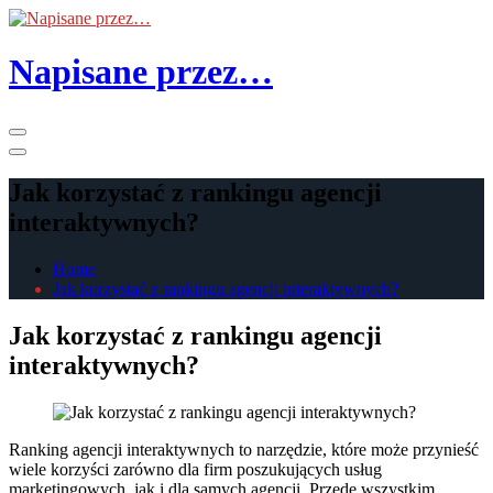
Skip
to
the
Napisane przez…
content
Primary
Menu
Jak korzystać z rankingu agencji
interaktywnych?
Home
Jak korzystać z rankingu agencji interaktywnych?
Jak korzystać z rankingu agencji
interaktywnych?
Ranking agencji interaktywnych to narzędzie, które może przynieść
wiele korzyści zarówno dla firm poszukujących usług
marketingowych, jak i dla samych agencji. Przede wszystkim,