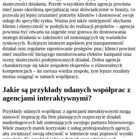
skuteczności działania. Przede wszystkim dobra agencja powinna
mieć jasno określoną specjalizację oraz doświadczenie w branży, co
pozwala jej lepiej zrozumieć potrzeby klientów i dostosować swoje
usługi do specyfiki rynku. Ważna jest także umiejętność słuchania
klienta i elastyczność w podejściu do realizacji projektów – agencja
powinna być otwarta na sugestie oraz gotowa do dostosowania
strategii działania w zależności od zmieniających się warunków
rynkowych. Kolejnym istotnym aspektem jest transparentność
działań oraz regularne raportowanie postępów prac; klienci powinni
mieć możliwość bieżącego monitorowania efektów kampanii oraz
oceny skuteczności podejmowanych działań. Dobra agencja
charakteryzuje się także zespołem ekspertów o różnorodnych
kompetencjach – im szersza wiedza zespołu, tym lepsze rezultaty
można osiągnąć w ramach współpracy.
Jakie są przykłady udanych współprac z
agencjami interaktywnymi?
Przykłady udanych współprac z agencjami interaktywnymi mogą
stanowić inspirację dla firm planujących rozpoczęcie działań
marketingowych lub zmieniających swojego partnera biznesowego.
Wiele znanych marek korzystało z usług profesjonalnych agencji,
aby zwiększyć swoją obecność w internecie oraz poprawić wyniki