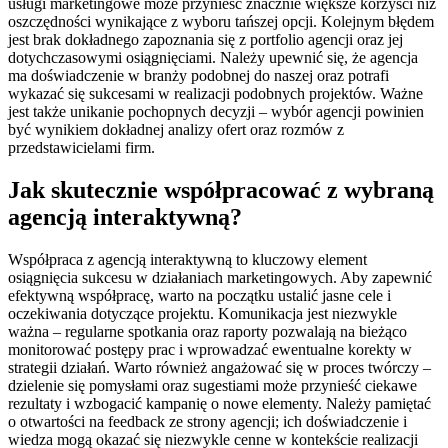
usługi marketingowe może przynieść znacznie większe korzyści niż
oszczędności wynikające z wyboru tańszej opcji. Kolejnym błędem
jest brak dokładnego zapoznania się z portfolio agencji oraz jej
dotychczasowymi osiągnięciami. Należy upewnić się, że agencja
ma doświadczenie w branży podobnej do naszej oraz potrafi
wykazać się sukcesami w realizacji podobnych projektów. Ważne
jest także unikanie pochopnych decyzji – wybór agencji powinien
być wynikiem dokładnej analizy ofert oraz rozmów z
przedstawicielami firm.
Jak skutecznie współpracować z wybraną
agencją interaktywną?
Współpraca z agencją interaktywną to kluczowy element
osiągnięcia sukcesu w działaniach marketingowych. Aby zapewnić
efektywną współpracę, warto na początku ustalić jasne cele i
oczekiwania dotyczące projektu. Komunikacja jest niezwykle
ważna – regularne spotkania oraz raporty pozwalają na bieżąco
monitorować postępy prac i wprowadzać ewentualne korekty w
strategii działań. Warto również angażować się w proces twórczy –
dzielenie się pomysłami oraz sugestiami może przynieść ciekawe
rezultaty i wzbogacić kampanię o nowe elementy. Należy pamiętać
o otwartości na feedback ze strony agencji; ich doświadczenie i
wiedza mogą okazać się niezwykle cenne w kontekście realizacji