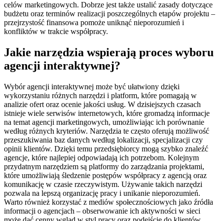
celów marketingowych. Dobrze jest także ustalić zasady dotyczące
budżetu oraz terminów realizacji poszczególnych etapów projektu –
przejrzystość finansowa pomoże uniknąć nieporozumień i
konfliktów w trakcie współpracy.
Jakie narzędzia wspierają proces wyboru
agencji interaktywnej?
Wybór agencji interaktywnej może być ułatwiony dzięki
wykorzystaniu różnych narzędzi i platform, które pomagają w
analizie ofert oraz ocenie jakości usług. W dzisiejszych czasach
istnieje wiele serwisów internetowych, które gromadzą informacje
na temat agencji marketingowych, umożliwiając ich porównanie
według różnych kryteriów. Narzędzia te często oferują możliwość
przeszukiwania baz danych według lokalizacji, specjalizacji czy
opinii klientów. Dzięki temu przedsiębiorcy mogą szybko znaleźć
agencje, które najlepiej odpowiadają ich potrzebom. Kolejnym
przydatnym narzędziem są platformy do zarządzania projektami,
które umożliwiają śledzenie postępów współpracy z agencją oraz
komunikację w czasie rzeczywistym. Używanie takich narzędzi
pozwala na lepszą organizację pracy i unikanie nieporozumień.
Warto również korzystać z mediów społecznościowych jako źródła
informacji o agencjach – obserwowanie ich aktywności w sieci
może dać cenny wgląd w styl pracy oraz podejście do klientów.