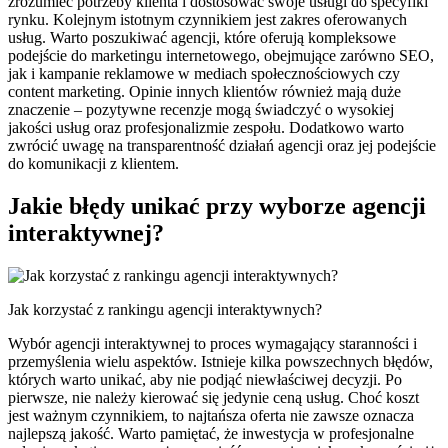
zrozumieć potrzeby klienta i dostosować swoje usługi do specyfiki
rynku. Kolejnym istotnym czynnikiem jest zakres oferowanych
usług. Warto poszukiwać agencji, które oferują kompleksowe
podejście do marketingu internetowego, obejmujące zarówno SEO,
jak i kampanie reklamowe w mediach społecznościowych czy
content marketing. Opinie innych klientów również mają duże
znaczenie – pozytywne recenzje mogą świadczyć o wysokiej
jakości usług oraz profesjonalizmie zespołu. Dodatkowo warto
zwrócić uwagę na transparentność działań agencji oraz jej podejście
do komunikacji z klientem.
Jakie błędy unikać przy wyborze agencji
interaktywnej?
Jak korzystać z rankingu agencji interaktywnych?
Wybór agencji interaktywnej to proces wymagający staranności i
przemyślenia wielu aspektów. Istnieje kilka powszechnych błędów,
których warto unikać, aby nie podjąć niewłaściwej decyzji. Po
pierwsze, nie należy kierować się jedynie ceną usług. Choć koszt
jest ważnym czynnikiem, to najtańsza oferta nie zawsze oznacza
najlepszą jakość. Warto pamiętać, że inwestycja w profesjonalne