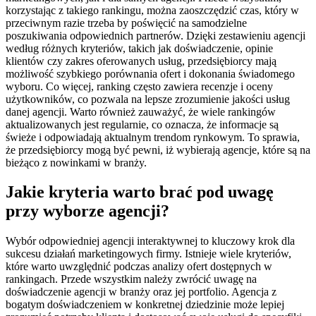
korzystając z takiego rankingu, można zaoszczędzić czas, który w
przeciwnym razie trzeba by poświęcić na samodzielne
poszukiwania odpowiednich partnerów. Dzięki zestawieniu agencji
według różnych kryteriów, takich jak doświadczenie, opinie
klientów czy zakres oferowanych usług, przedsiębiorcy mają
możliwość szybkiego porównania ofert i dokonania świadomego
wyboru. Co więcej, ranking często zawiera recenzje i oceny
użytkowników, co pozwala na lepsze zrozumienie jakości usług
danej agencji. Warto również zauważyć, że wiele rankingów
aktualizowanych jest regularnie, co oznacza, że informacje są
świeże i odpowiadają aktualnym trendom rynkowym. To sprawia,
że przedsiębiorcy mogą być pewni, iż wybierają agencje, które są na
bieżąco z nowinkami w branży.
Jakie kryteria warto brać pod uwagę
przy wyborze agencji?
Wybór odpowiedniej agencji interaktywnej to kluczowy krok dla
sukcesu działań marketingowych firmy. Istnieje wiele kryteriów,
które warto uwzględnić podczas analizy ofert dostępnych w
rankingach. Przede wszystkim należy zwrócić uwagę na
doświadczenie agencji w branży oraz jej portfolio. Agencja z
bogatym doświadczeniem w konkretnej dziedzinie może lepiej