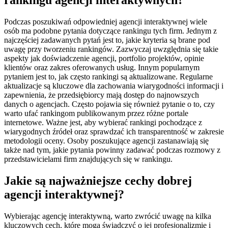
rankingu agencji interaktywnych?
Podczas poszukiwań odpowiedniej agencji interaktywnej wiele
osób ma podobne pytania dotyczące rankingu tych firm. Jednym z
najczęściej zadawanych pytań jest to, jakie kryteria są brane pod
uwagę przy tworzeniu rankingów. Zazwyczaj uwzględnia się takie
aspekty jak doświadczenie agencji, portfolio projektów, opinie
klientów oraz zakres oferowanych usług. Innym popularnym
pytaniem jest to, jak często rankingi są aktualizowane. Regularne
aktualizacje są kluczowe dla zachowania wiarygodności informacji i
zapewnienia, że przedsiębiorcy mają dostęp do najnowszych
danych o agencjach. Często pojawia się również pytanie o to, czy
warto ufać rankingom publikowanym przez różne portale
internetowe. Ważne jest, aby wybierać rankingi pochodzące z
wiarygodnych źródeł oraz sprawdzać ich transparentność w zakresie
metodologii oceny. Osoby poszukujące agencji zastanawiają się
także nad tym, jakie pytania powinny zadawać podczas rozmowy z
przedstawicielami firm znajdujących się w rankingu.
Jakie są najważniejsze cechy dobrej
agencji interaktywnej?
Wybierając agencję interaktywną, warto zwrócić uwagę na kilka
kluczowych cech, które mogą świadczyć o jej profesjonalizmie i