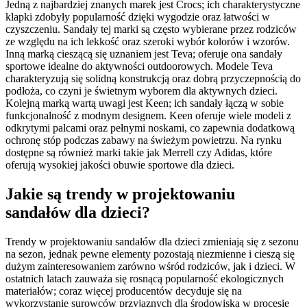
Jedną z najbardziej znanych marek jest Crocs; ich charakterystyczne
klapki zdobyły popularność dzięki wygodzie oraz łatwości w
czyszczeniu. Sandały tej marki są często wybierane przez rodziców
ze względu na ich lekkość oraz szeroki wybór kolorów i wzorów.
Inną marką cieszącą się uznaniem jest Teva; oferuje ona sandały
sportowe idealne do aktywności outdoorowych. Modele Teva
charakteryzują się solidną konstrukcją oraz dobrą przyczepnością do
podłoża, co czyni je świetnym wyborem dla aktywnych dzieci.
Kolejną marką wartą uwagi jest Keen; ich sandały łączą w sobie
funkcjonalność z modnym designem. Keen oferuje wiele modeli z
odkrytymi palcami oraz pełnymi noskami, co zapewnia dodatkową
ochronę stóp podczas zabawy na świeżym powietrzu. Na rynku
dostępne są również marki takie jak Merrell czy Adidas, które
oferują wysokiej jakości obuwie sportowe dla dzieci.
Jakie są trendy w projektowaniu
sandałów dla dzieci?
Trendy w projektowaniu sandałów dla dzieci zmieniają się z sezonu
na sezon, jednak pewne elementy pozostają niezmienne i cieszą się
dużym zainteresowaniem zarówno wśród rodziców, jak i dzieci. W
ostatnich latach zauważa się rosnącą popularność ekologicznych
materiałów; coraz więcej producentów decyduje się na
wykorzystanie surowców przyjaznych dla środowiska w procesie