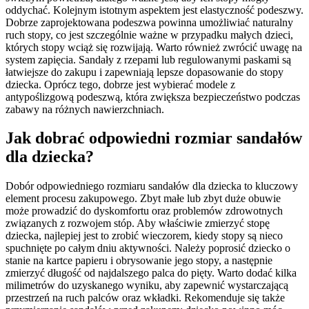
oddychać. Kolejnym istotnym aspektem jest elastyczność podeszwy.
Dobrze zaprojektowana podeszwa powinna umożliwiać naturalny
ruch stopy, co jest szczególnie ważne w przypadku małych dzieci,
których stopy wciąż się rozwijają. Warto również zwrócić uwagę na
system zapięcia. Sandały z rzepami lub regulowanymi paskami są
łatwiejsze do zakupu i zapewniają lepsze dopasowanie do stopy
dziecka. Oprócz tego, dobrze jest wybierać modele z
antypoślizgową podeszwą, która zwiększa bezpieczeństwo podczas
zabawy na różnych nawierzchniach.
Jak dobrać odpowiedni rozmiar sandałów
dla dziecka?
Dobór odpowiedniego rozmiaru sandałów dla dziecka to kluczowy
element procesu zakupowego. Zbyt małe lub zbyt duże obuwie
może prowadzić do dyskomfortu oraz problemów zdrowotnych
związanych z rozwojem stóp. Aby właściwie zmierzyć stopę
dziecka, najlepiej jest to zrobić wieczorem, kiedy stopy są nieco
spuchnięte po całym dniu aktywności. Należy poprosić dziecko o
stanie na kartce papieru i obrysowanie jego stopy, a następnie
zmierzyć długość od najdalszego palca do pięty. Warto dodać kilka
milimetrów do uzyskanego wyniku, aby zapewnić wystarczającą
przestrzeń na ruch palców oraz wkładki. Rekomenduje się także