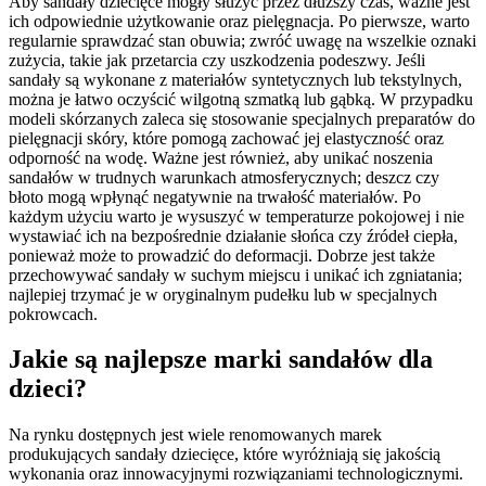
Aby sandały dziecięce mogły służyć przez dłuższy czas, ważne jest
ich odpowiednie użytkowanie oraz pielęgnacja. Po pierwsze, warto
regularnie sprawdzać stan obuwia; zwróć uwagę na wszelkie oznaki
zużycia, takie jak przetarcia czy uszkodzenia podeszwy. Jeśli
sandały są wykonane z materiałów syntetycznych lub tekstylnych,
można je łatwo oczyścić wilgotną szmatką lub gąbką. W przypadku
modeli skórzanych zaleca się stosowanie specjalnych preparatów do
pielęgnacji skóry, które pomogą zachować jej elastyczność oraz
odporność na wodę. Ważne jest również, aby unikać noszenia
sandałów w trudnych warunkach atmosferycznych; deszcz czy
błoto mogą wpłynąć negatywnie na trwałość materiałów. Po
każdym użyciu warto je wysuszyć w temperaturze pokojowej i nie
wystawiać ich na bezpośrednie działanie słońca czy źródeł ciepła,
ponieważ może to prowadzić do deformacji. Dobrze jest także
przechowywać sandały w suchym miejscu i unikać ich zgniatania;
najlepiej trzymać je w oryginalnym pudełku lub w specjalnych
pokrowcach.
Jakie są najlepsze marki sandałów dla
dzieci?
Na rynku dostępnych jest wiele renomowanych marek
produkujących sandały dziecięce, które wyróżniają się jakością
wykonania oraz innowacyjnymi rozwiązaniami technologicznymi.