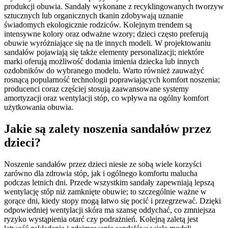
produkcji obuwia. Sandały wykonane z recyklingowanych tworzyw
sztucznych lub organicznych tkanin zdobywają uznanie
świadomych ekologicznie rodziców. Kolejnym trendem są
intensywne kolory oraz odważne wzory; dzieci często preferują
obuwie wyróżniające się na tle innych modeli. W projektowaniu
sandałów pojawiają się także elementy personalizacji; niektóre
marki oferują możliwość dodania imienia dziecka lub innych
ozdobników do wybranego modelu. Warto również zauważyć
rosnącą popularność technologii poprawiających komfort noszenia;
producenci coraz częściej stosują zaawansowane systemy
amortyzacji oraz wentylacji stóp, co wpływa na ogólny komfort
użytkowania obuwia.
Jakie są zalety noszenia sandałów przez
dzieci?
Noszenie sandałów przez dzieci niesie ze sobą wiele korzyści
zarówno dla zdrowia stóp, jak i ogólnego komfortu malucha
podczas letnich dni. Przede wszystkim sandały zapewniają lepszą
wentylację stóp niż zamknięte obuwie; to szczególnie ważne w
gorące dni, kiedy stopy mogą łatwo się pocić i przegrzewać. Dzięki
odpowiedniej wentylacji skóra ma szansę oddychać, co zmniejsza
ryzyko wystąpienia otarć czy podrażnień. Kolejną zaletą jest