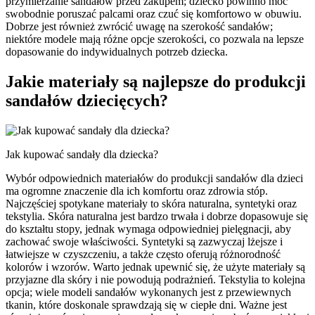
przymierzanie sandałów przed zakupem; dziecko powinno móc
swobodnie poruszać palcami oraz czuć się komfortowo w obuwiu.
Dobrze jest również zwrócić uwagę na szerokość sandałów;
niektóre modele mają różne opcje szerokości, co pozwala na lepsze
dopasowanie do indywidualnych potrzeb dziecka.
Jakie materiały są najlepsze do produkcji
sandałów dziecięcych?
Jak kupować sandały dla dziecka?
Wybór odpowiednich materiałów do produkcji sandałów dla dzieci
ma ogromne znaczenie dla ich komfortu oraz zdrowia stóp.
Najczęściej spotykane materiały to skóra naturalna, syntetyki oraz
tekstylia. Skóra naturalna jest bardzo trwała i dobrze dopasowuje się
do kształtu stopy, jednak wymaga odpowiedniej pielęgnacji, aby
zachować swoje właściwości. Syntetyki są zazwyczaj lżejsze i
łatwiejsze w czyszczeniu, a także często oferują różnorodność
kolorów i wzorów. Warto jednak upewnić się, że użyte materiały są
przyjazne dla skóry i nie powodują podrażnień. Tekstylia to kolejna
opcja; wiele modeli sandałów wykonanych jest z przewiewnych
tkanin, które doskonale sprawdzają się w ciepłe dni. Ważne jest