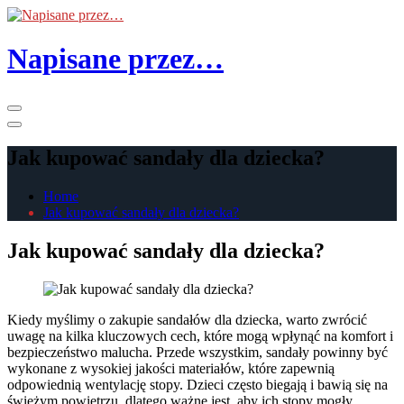
Skip
to
the
Napisane przez…
content
Primary
Menu
Jak kupować sandały dla dziecka?
Home
Jak kupować sandały dla dziecka?
Jak kupować sandały dla dziecka?
Kiedy myślimy o zakupie sandałów dla dziecka, warto zwrócić
uwagę na kilka kluczowych cech, które mogą wpłynąć na komfort i
bezpieczeństwo malucha. Przede wszystkim, sandały powinny być
wykonane z wysokiej jakości materiałów, które zapewnią
odpowiednią wentylację stopy. Dzieci często biegają i bawią się na
świeżym powietrzu, dlatego ważne jest, aby ich stopy mogły