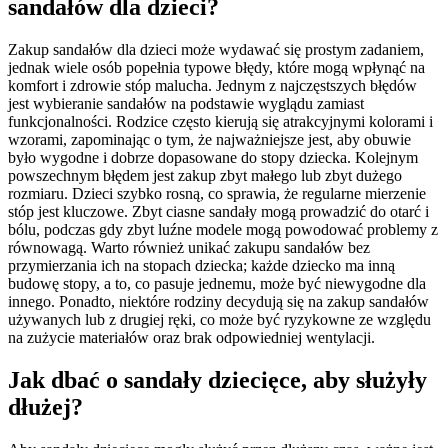
sandałów dla dzieci?
Zakup sandałów dla dzieci może wydawać się prostym zadaniem,
jednak wiele osób popełnia typowe błędy, które mogą wpłynąć na
komfort i zdrowie stóp malucha. Jednym z najczęstszych błędów
jest wybieranie sandałów na podstawie wyglądu zamiast
funkcjonalności. Rodzice często kierują się atrakcyjnymi kolorami i
wzorami, zapominając o tym, że najważniejsze jest, aby obuwie
było wygodne i dobrze dopasowane do stopy dziecka. Kolejnym
powszechnym błędem jest zakup zbyt małego lub zbyt dużego
rozmiaru. Dzieci szybko rosną, co sprawia, że regularne mierzenie
stóp jest kluczowe. Zbyt ciasne sandały mogą prowadzić do otarć i
bólu, podczas gdy zbyt luźne modele mogą powodować problemy z
równowagą. Warto również unikać zakupu sandałów bez
przymierzania ich na stopach dziecka; każde dziecko ma inną
budowę stopy, a to, co pasuje jednemu, może być niewygodne dla
innego. Ponadto, niektóre rodziny decydują się na zakup sandałów
używanych lub z drugiej ręki, co może być ryzykowne ze względu
na zużycie materiałów oraz brak odpowiedniej wentylacji.
Jak dbać o sandały dziecięce, aby służyły
dłużej?