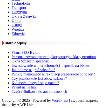
Technologie
Transport
Turystyka
Ukryte Zajawki
Uroda
Usługi
Wnętrza
Zdrowie
Ostatnie wpisy
Firma SEO Bytom
Personalizowane prezenty korporacyjne klasy premium
Okna Szczecin sprzedaż
Inwestowanie w nieruchomości – sposób na biznes
Jak dobrze nagrać saksofon?
Punkty różnicujące w rekrutacji przedszkole co to jest?
Czy przedszkole jest obowiązkowe?
Kto może ubiegać się o patent?
Patent na ile lat?
Części silnikowe do aut koreańskich
Copyright © 2025 | Powered by
WordPress
|
awpbusinesspress
theme by A WP Life