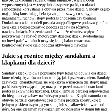
łatwość zakładania i zdejmowania sandałów; wiele modeli
wyposażonych jest w rzepy lub elastyczne paski, co ułatwia
samodzielne korzystanie z obuwia przez małe dzieci. Sandały często
mają lekką konstrukcję i elastyczną podeszwę, co sprzyja
naturalnemu ruchowi stopy podczas chodzenia czy biegania.
Dodatkowo wiele modeli posiada antypoślizgowe podeszwy, które
zwiększają bezpieczeństwo podczas zabaw na różnych
nawierzchniach. Noszenie sandałów może również wpływać
pozytywnie na rozwój motoryczny dziecka; dzięki swobodnemu
ruchowi palców maluch uczy się lepiej balansować oraz
kontrolować swoje ciało podczas aktywności fizycznej.
Jakie są różnice między sandałami a
klapkami dla dzieci?
Sandały i klapki to dwa popularne typy letniego obuwia dla dzieci,
które różnią się zarówno konstrukcją, jak i przeznaczeniem. Sandały
zazwyczaj charakteryzują się większym wsparciem dla stopy; mają
paski zabezpieczające piętę oraz palce przed urazami i otarciami
podczas aktywności fizycznej. Dzięki temu są bardziej odpowiednie
do biegania czy zabaw na świeżym powietrzu. Klapki natomiast to
obuwie bardziej casualowe; często mają prostszą konstrukcję z
jednym paskiem trzymającym stopę lub są całkowicie otwarte od
góry. Są one idealnym rozwiązaniem do noszenia w domu lub nad