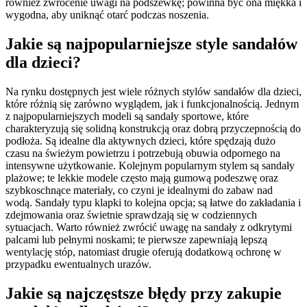
również zwrócenie uwagi na podszewkę; powinna być ona miękka i
wygodna, aby uniknąć otarć podczas noszenia.
Jakie są najpopularniejsze style sandałów
dla dzieci?
Na rynku dostępnych jest wiele różnych stylów sandałów dla dzieci,
które różnią się zarówno wyglądem, jak i funkcjonalnością. Jednym
z najpopularniejszych modeli są sandały sportowe, które
charakteryzują się solidną konstrukcją oraz dobrą przyczepnością do
podłoża. Są idealne dla aktywnych dzieci, które spędzają dużo
czasu na świeżym powietrzu i potrzebują obuwia odpornego na
intensywne użytkowanie. Kolejnym popularnym stylem są sandały
plażowe; te lekkie modele często mają gumową podeszwę oraz
szybkoschnące materiały, co czyni je idealnymi do zabaw nad
wodą. Sandały typu klapki to kolejna opcja; są łatwe do zakładania i
zdejmowania oraz świetnie sprawdzają się w codziennych
sytuacjach. Warto również zwrócić uwagę na sandały z odkrytymi
palcami lub pełnymi noskami; te pierwsze zapewniają lepszą
wentylację stóp, natomiast drugie oferują dodatkową ochronę w
przypadku ewentualnych urazów.
Jakie są najczęstsze błędy przy zakupie