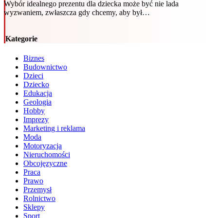
Wybór idealnego prezentu dla dziecka może być nie lada
wyzwaniem, zwłaszcza gdy chcemy, aby był…
Kategorie
Biznes
Budownictwo
Dzieci
Dziecko
Edukacja
Geologia
Hobby
Imprezy
Marketing i reklama
Moda
Motoryzacja
Nieruchomości
Obcojęzyczne
Praca
Prawo
Przemysł
Rolnictwo
Sklepy
Sport