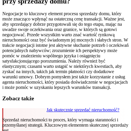
przy sprzedaży domu?
Negocjacje to kluczowy element procesu sprzedaży domu, który
może znacząco wpłynąć na ostateczną cenę transakcji. Ważne jest,
aby sprzedający dobrze przygotowali się do tego etapu, mając na
uwadze swoje oczekiwania oraz granice, w których są gotowi
negocjować. Przede wszystkim warto znać wartość rynkową
nieruchomości oraz być świadomym jej mocnych i słabych stron. W
trakcie negocjacji istotne jest aktywne słuchanie potrzeb i oczekiwań
potencjalnych nabywców; zrozumienie ich perspektywy może
pomóc w znalezieniu wspólnego języka i osiągnięciu
satysfakcjonującego porozumienia. Należy również być
elastycznym; czasami warto ustąpić w niektórych kwestiach, aby
zyskać na innych, takich jak termin płatności czy dodatkowe
warunki umowy. Dobrym pomysłem jest także korzystanie z usług
agenta nieruchomości, który posiada doświadczenie w negocjacjach
i może pomóc w uzyskaniu lepszych warunków transakcji.
Zobacz także
Jak skutecznie sprzedać nieruchomość?
Sprzedaż nieruchomości to proces, który wymaga staranności i
przemyślanej strategii. Kluczowym elementem skutecznej sprzedaży
jest…