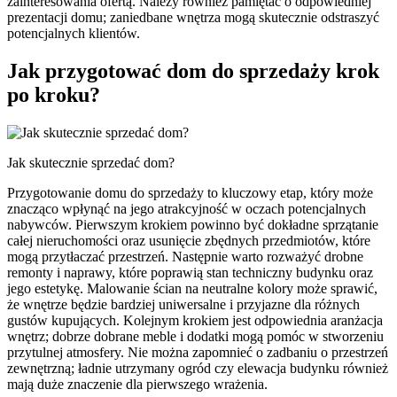
zainteresowania ofertą. Należy również pamiętać o odpowiedniej
prezentacji domu; zaniedbane wnętrza mogą skutecznie odstraszyć
potencjalnych klientów.
Jak przygotować dom do sprzedaży krok
po kroku?
Jak skutecznie sprzedać dom?
Przygotowanie domu do sprzedaży to kluczowy etap, który może
znacząco wpłynąć na jego atrakcyjność w oczach potencjalnych
nabywców. Pierwszym krokiem powinno być dokładne sprzątanie
całej nieruchomości oraz usunięcie zbędnych przedmiotów, które
mogą przytłaczać przestrzeń. Następnie warto rozważyć drobne
remonty i naprawy, które poprawią stan techniczny budynku oraz
jego estetykę. Malowanie ścian na neutralne kolory może sprawić,
że wnętrze będzie bardziej uniwersalne i przyjazne dla różnych
gustów kupujących. Kolejnym krokiem jest odpowiednia aranżacja
wnętrz; dobrze dobrane meble i dodatki mogą pomóc w stworzeniu
przytulnej atmosfery. Nie można zapomnieć o zadbaniu o przestrzeń
zewnętrzną; ładnie utrzymany ogród czy elewacja budynku również
mają duże znaczenie dla pierwszego wrażenia.