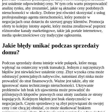
jest ustalenie odpowiedniej ceny. W tym celu warto przeprowadzić
analizę rynku, aby zrozumieć, jakie są aktualne ceny podobnych
nieruchomości w okolicy. Dobrze jest również skorzystać z usług
profesjonalnego agenta nieruchomości, który pomoże w
negocjacjach oraz dotarciu do szerszej grupy klientów. Promocja
oferty to kolejny istotny aspekt, który można zrealizować poprzez
różnorodne kanały marketingowe, takie jak portale internetowe,
media społecznościowe czy tradycyjne ogłoszenia.
Jakie błędy unikać podczas sprzedaży
domu?
Podczas sprzedaży domu istnieje wiele pułapek, które mogą
wpłynąć na ostateczny wynik transakcji. Jednym z najczęstszych
błędów jest niewłaściwe ustalenie ceny. Zbyt wysoka cena może
odstraszyć potencjalnych nabywców, natomiast zbyt niska może
prowadzić do strat finansowych. Ważne jest także, aby nie
ignorować stanu technicznego nieruchomości. Ukrywanie
problemów lub brak ich ujawnienia może prowadzić do
późniejszych kłopotów prawnych oraz utraty zaufania ze strony
kupujących. Kolejnym błędem jest brak elastyczności w
negocjacjach. Często sprzedawcy są zbyt przywiązani do swojej
ceny i nie chcą jej obniżać, co może skutkować brakiem