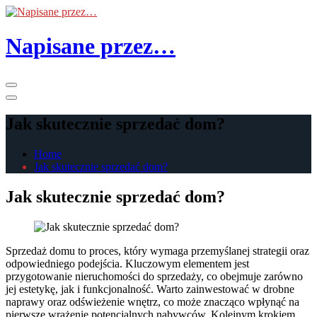
Skip
to
the
Napisane przez…
content
Primary
Menu
Jak skutecznie sprzedać dom?
Home
Jak skutecznie sprzedać dom?
Jak skutecznie sprzedać dom?
Sprzedaż domu to proces, który wymaga przemyślanej strategii oraz
odpowiedniego podejścia. Kluczowym elementem jest
przygotowanie nieruchomości do sprzedaży, co obejmuje zarówno
jej estetykę, jak i funkcjonalność. Warto zainwestować w drobne
naprawy oraz odświeżenie wnętrz, co może znacząco wpłynąć na
pierwsze wrażenie potencjalnych nabywców. Kolejnym krokiem