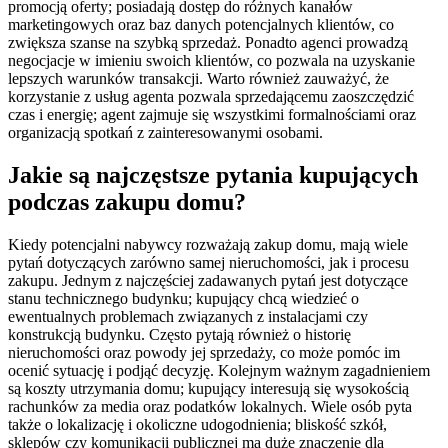
promocją oferty; posiadają dostęp do różnych kanałów
marketingowych oraz baz danych potencjalnych klientów, co
zwiększa szanse na szybką sprzedaż. Ponadto agenci prowadzą
negocjacje w imieniu swoich klientów, co pozwala na uzyskanie
lepszych warunków transakcji. Warto również zauważyć, że
korzystanie z usług agenta pozwala sprzedającemu zaoszczędzić
czas i energię; agent zajmuje się wszystkimi formalnościami oraz
organizacją spotkań z zainteresowanymi osobami.
Jakie są najczęstsze pytania kupujących
podczas zakupu domu?
Kiedy potencjalni nabywcy rozważają zakup domu, mają wiele
pytań dotyczących zarówno samej nieruchomości, jak i procesu
zakupu. Jednym z najczęściej zadawanych pytań jest dotyczące
stanu technicznego budynku; kupujący chcą wiedzieć o
ewentualnych problemach związanych z instalacjami czy
konstrukcją budynku. Często pytają również o historię
nieruchomości oraz powody jej sprzedaży, co może pomóc im
ocenić sytuację i podjąć decyzję. Kolejnym ważnym zagadnieniem
są koszty utrzymania domu; kupujący interesują się wysokością
rachunków za media oraz podatków lokalnych. Wiele osób pyta
także o lokalizację i okoliczne udogodnienia; bliskość szkół,
sklepów czy komunikacji publicznej ma duże znaczenie dla