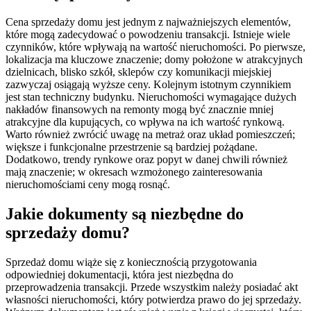
Cena sprzedaży domu jest jednym z najważniejszych elementów,
które mogą zadecydować o powodzeniu transakcji. Istnieje wiele
czynników, które wpływają na wartość nieruchomości. Po pierwsze,
lokalizacja ma kluczowe znaczenie; domy położone w atrakcyjnych
dzielnicach, blisko szkół, sklepów czy komunikacji miejskiej
zazwyczaj osiągają wyższe ceny. Kolejnym istotnym czynnikiem
jest stan techniczny budynku. Nieruchomości wymagające dużych
nakładów finansowych na remonty mogą być znacznie mniej
atrakcyjne dla kupujących, co wpływa na ich wartość rynkową.
Warto również zwrócić uwagę na metraż oraz układ pomieszczeń;
większe i funkcjonalne przestrzenie są bardziej pożądane.
Dodatkowo, trendy rynkowe oraz popyt w danej chwili również
mają znaczenie; w okresach wzmożonego zainteresowania
nieruchomościami ceny mogą rosnąć.
Jakie dokumenty są niezbędne do
sprzedaży domu?
Sprzedaż domu wiąże się z koniecznością przygotowania
odpowiedniej dokumentacji, która jest niezbędna do
przeprowadzenia transakcji. Przede wszystkim należy posiadać akt
własności nieruchomości, który potwierdza prawo do jej sprzedaży.