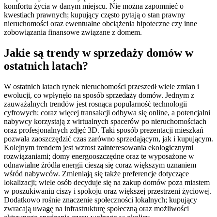
komfortu życia w danym miejscu. Nie można zapomnieć o
kwestiach prawnych; kupujący często pytają o stan prawny
nieruchomości oraz ewentualne obciążenia hipoteczne czy inne
zobowiązania finansowe związane z domem.
Jakie są trendy w sprzedaży domów w
ostatnich latach?
W ostatnich latach rynek nieruchomości przeszedł wiele zmian i
ewolucji, co wpłynęło na sposób sprzedaży domów. Jednym z
zauważalnych trendów jest rosnąca popularność technologii
cyfrowych; coraz więcej transakcji odbywa się online, a potencjalni
nabywcy korzystają z wirtualnych spacerów po nieruchomościach
oraz profesjonalnych zdjęć 3D. Taki sposób prezentacji mieszkań
pozwala zaoszczędzić czas zarówno sprzedającym, jak i kupującym.
Kolejnym trendem jest wzrost zainteresowania ekologicznymi
rozwiązaniami; domy energooszczędne oraz te wyposażone w
odnawialne źródła energii cieszą się coraz większym uznaniem
wśród nabywców. Zmieniają się także preferencje dotyczące
lokalizacji; wiele osób decyduje się na zakup domów poza miastem
w poszukiwaniu ciszy i spokoju oraz większej przestrzeni życiowej.
Dodatkowo rośnie znaczenie społeczności lokalnych; kupujący
zwracają uwagę na infrastrukturę społeczną oraz możliwości