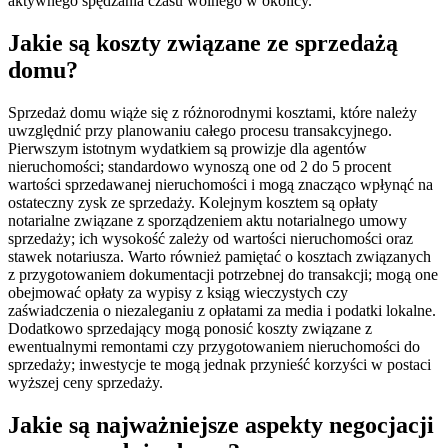
aktywnego spędzania czasu wolnego w okolicy.
Jakie są koszty związane ze sprzedażą
domu?
Sprzedaż domu wiąże się z różnorodnymi kosztami, które należy
uwzględnić przy planowaniu całego procesu transakcyjnego.
Pierwszym istotnym wydatkiem są prowizje dla agentów
nieruchomości; standardowo wynoszą one od 2 do 5 procent
wartości sprzedawanej nieruchomości i mogą znacząco wpłynąć na
ostateczny zysk ze sprzedaży. Kolejnym kosztem są opłaty
notarialne związane z sporządzeniem aktu notarialnego umowy
sprzedaży; ich wysokość zależy od wartości nieruchomości oraz
stawek notariusza. Warto również pamiętać o kosztach związanych
z przygotowaniem dokumentacji potrzebnej do transakcji; mogą one
obejmować opłaty za wypisy z ksiąg wieczystych czy
zaświadczenia o niezaleganiu z opłatami za media i podatki lokalne.
Dodatkowo sprzedający mogą ponosić koszty związane z
ewentualnymi remontami czy przygotowaniem nieruchomości do
sprzedaży; inwestycje te mogą jednak przynieść korzyści w postaci
wyższej ceny sprzedaży.
Jakie są najważniejsze aspekty negocjacji