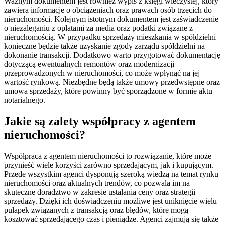
Ważnym dokumentem jest również wypis z księgi wieczystej, który
zawiera informacje o obciążeniach oraz prawach osób trzecich do
nieruchomości. Kolejnym istotnym dokumentem jest zaświadczenie
o niezaleganiu z opłatami za media oraz podatki związane z
nieruchomością. W przypadku sprzedaży mieszkania w spółdzielni
konieczne będzie także uzyskanie zgody zarządu spółdzielni na
dokonanie transakcji. Dodatkowo warto przygotować dokumentację
dotyczącą ewentualnych remontów oraz modernizacji
przeprowadzonych w nieruchomości, co może wpłynąć na jej
wartość rynkową. Niezbędne będą także umowy przedwstępne oraz
umowa sprzedaży, które powinny być sporządzone w formie aktu
notarialnego.
Jakie są zalety współpracy z agentem
nieruchomości?
Współpraca z agentem nieruchomości to rozwiązanie, które może
przynieść wiele korzyści zarówno sprzedającym, jak i kupującym.
Przede wszystkim agenci dysponują szeroką wiedzą na temat rynku
nieruchomości oraz aktualnych trendów, co pozwala im na
skuteczne doradztwo w zakresie ustalania ceny oraz strategii
sprzedaży. Dzięki ich doświadczeniu możliwe jest uniknięcie wielu
pułapek związanych z transakcją oraz błędów, które mogą
kosztować sprzedającego czas i pieniądze. Agenci zajmują się także