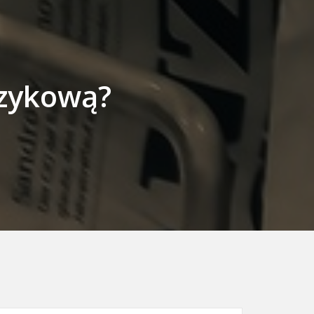
ęzykową?