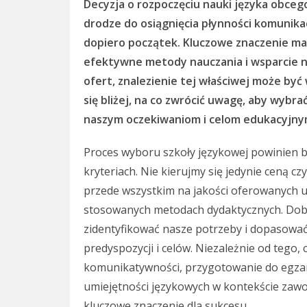
Decyzja o rozpoczęciu nauki języka obceg
drodze do osiągnięcia płynności komunikac
dopiero początek. Kluczowe znaczenie ma
efektywne metody nauczania i wsparcie 
ofert, znalezienie tej właściwej może by
się bliżej, na co zwrócić uwagę, aby wybr
naszym oczekiwaniom i celom edukacyjny
Proces wyboru szkoły językowej powinien b
kryteriach. Nie kierujmy się jedynie ceną czy
przede wszystkim na jakości oferowanych us
stosowanych metodach dydaktycznych. Dobra
zidentyfikować nasze potrzeby i dopasowa
predyspozycji i celów. Niezależnie od tego,
komunikatywności, przygotowanie do egzami
umiejętności językowych w kontekście za
kluczowe znaczenie dla sukcesu.