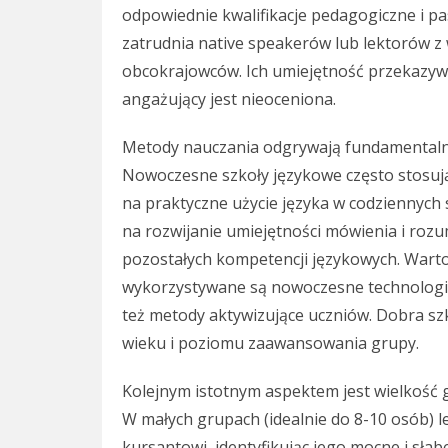
odpowiednie kwalifikacje pedagogiczne i pa
zatrudnia native speakerów lub lektorów z
obcokrajowców. Ich umiejętność przekazyw
angażujący jest nieoceniona.
Metody nauczania odgrywają fundamentalną
Nowoczesne szkoły językowe często stosują
na praktyczne użycie języka w codziennych s
na rozwijanie umiejętności mówienia i roz
pozostałych kompetencji językowych. Warto
wykorzystywane są nowoczesne technologie,
też metody aktywizujące uczniów. Dobra sz
wieku i poziomu zaawansowania grupy.
Kolejnym istotnym aspektem jest wielkość g
W małych grupach (idealnie do 8-10 osób)
kursantowi, identyfikując jego mocne i sła