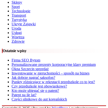
Sklepy
Sport
Technologie
Transport
Turystyka
Ukryte Zajawki
Uroda
Usługi
Wnętrza
Zdrowie
Ostatnie wpisy
Firma SEO Bytom
Personalizowane prezenty korporacyjne klasy premium
Okna Szczecin sprzedaż
Inwestowanie w nieruchomości – sposób na biznes
Jak dobrze nagrać saksofon?
Punkty różnicujące w rekrutacji przedszkole co to jest?
Czy przedszkole jest obowiązkowe?
Kto może ubiegać się o patent?
Patent na ile lat?
Części silnikowe do aut koreańskich