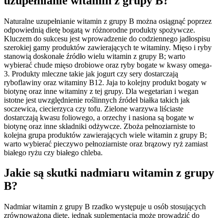
uzupełnianie witamin z grupy B?
Naturalne uzupełnianie witamin z grupy B można osiągnąć poprzez
odpowiednią dietę bogatą w różnorodne produkty spożywcze.
Kluczem do sukcesu jest wprowadzenie do codziennego jadłospisu
szerokiej gamy produktów zawierających te witaminy. Mięso i ryby
stanowią doskonałe źródło wielu witamin z grupy B; warto
wybierać chude mięso drobiowe oraz ryby bogate w kwasy omega-
3. Produkty mleczne takie jak jogurt czy sery dostarczają
ryboflawiny oraz witaminy B12. Jaja to kolejny produkt bogaty w
biotynę oraz inne witaminy z tej grupy. Dla wegetarian i wegan
istotne jest uwzględnienie roślinnych źródeł białka takich jak
soczewica, ciecierzyca czy tofu. Zielone warzywa liściaste
dostarczają kwasu foliowego, a orzechy i nasiona są bogate w
biotynę oraz inne składniki odżywcze. Zboża pełnoziarniste to
kolejna grupa produktów zawierających wiele witamin z grupy B;
warto wybierać pieczywo pełnoziarniste oraz brązowy ryż zamiast
białego ryżu czy białego chleba.
Jakie są skutki nadmiaru witamin z grupy
B?
Nadmiar witamin z grupy B rzadko występuje u osób stosujących
zrównoważoną dietę, jednak suplementacja może prowadzić do