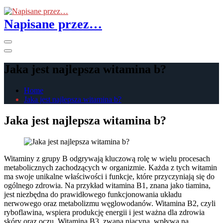
Skip
to
Napisane przez…
the
content
Primary
Menu
Jaka jest najlepsza witamina b?
Home
Jaka jest najlepsza witamina b?
Jaka jest najlepsza witamina b?
Witaminy z grupy B odgrywają kluczową rolę w wielu procesach
metabolicznych zachodzących w organizmie. Każda z tych witamin
ma swoje unikalne właściwości i funkcje, które przyczyniają się do
ogólnego zdrowia. Na przykład witamina B1, znana jako tiamina,
jest niezbędna do prawidłowego funkcjonowania układu
nerwowego oraz metabolizmu węglowodanów. Witamina B2, czyli
ryboflawina, wspiera produkcję energii i jest ważna dla zdrowia
skóry oraz oczu. Witamina B3, zwana niacyną, wpływa na