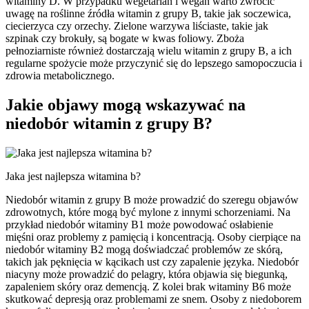
witaminy D. W przypadku wegetarian i wegan warto zwrócić
uwagę na roślinne źródła witamin z grupy B, takie jak soczewica,
ciecierzyca czy orzechy. Zielone warzywa liściaste, takie jak
szpinak czy brokuły, są bogate w kwas foliowy. Zboża
pełnoziarniste również dostarczają wielu witamin z grupy B, a ich
regularne spożycie może przyczynić się do lepszego samopoczucia i
zdrowia metabolicznego.
Jakie objawy mogą wskazywać na
niedobór witamin z grupy B?
Jaka jest najlepsza witamina b?
Niedobór witamin z grupy B może prowadzić do szeregu objawów
zdrowotnych, które mogą być mylone z innymi schorzeniami. Na
przykład niedobór witaminy B1 może powodować osłabienie
mięśni oraz problemy z pamięcią i koncentracją. Osoby cierpiące na
niedobór witaminy B2 mogą doświadczać problemów ze skórą,
takich jak pęknięcia w kącikach ust czy zapalenie języka. Niedobór
niacyny może prowadzić do pelagry, która objawia się biegunką,
zapaleniem skóry oraz demencją. Z kolei brak witaminy B6 może
skutkować depresją oraz problemami ze snem. Osoby z niedoborem