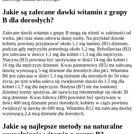
Jakie są zalecane dawki witamin z grupy
B dla dorosłych?
Zalecane dawki witamin z grupy B mogą się różnić w zależności od
wieku, płci oraz stanu zdrowia danej osoby. Na przykład dorosłe
kobiety powinny przyjmować około 1,1 mg tiaminy (B1) dziennie,
podczas gdy mężczyźni potrzebują około 1,2 mg. Ryboflawina (B2)
jest zalecana w dawce 1,1 mg dla kobiet i 1,3 mg dla mężczyzn.
Niacyna (B3) powinna być spożywana w ilości 14 mg dla kobiet i
16 mg dla mężczyzn dziennie. Kwas pantotenowy (B5) ma zalecaną
dawkę wynoszącą 5 mg dziennie dla dorosłych obu płci. Witamina
B6 jest zalecana w ilości 1,3 mg dziennie dla dorosłych do 50 roku
życia; po tym wieku zaleca się zwiększenie dawki do 1,5 mg dla
kobiet i 1,7 mg dla mężczyzn. Biotyna (B7) nie ma ustalonej
dziennej normy spożycia, ale zazwyczaj rekomenduje się około 30
mcg dziennie. Kwas foliowy (B9) powinien być spożywany w
ilości 400 mcg dziennie przez dorosłych; kobiety w ciąży powinny
zwiększyć tę dawkę do 600 mcg. Witamina B12 ma zalecaną dawkę
wynoszącą 2,4 mcg dziennie dla dorosłych.
Jakie są najlepsze metody na naturalne