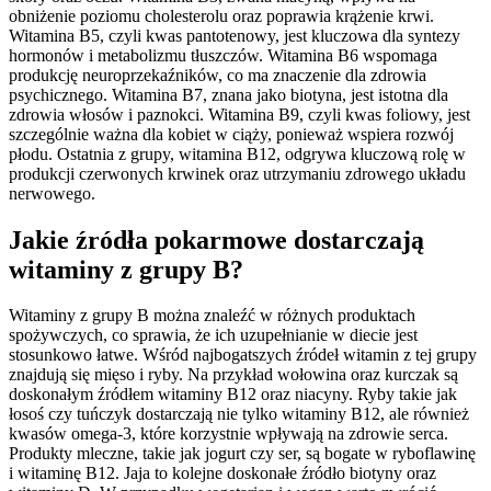
obniżenie poziomu cholesterolu oraz poprawia krążenie krwi.
Witamina B5, czyli kwas pantotenowy, jest kluczowa dla syntezy
hormonów i metabolizmu tłuszczów. Witamina B6 wspomaga
produkcję neuroprzekaźników, co ma znaczenie dla zdrowia
psychicznego. Witamina B7, znana jako biotyna, jest istotna dla
zdrowia włosów i paznokci. Witamina B9, czyli kwas foliowy, jest
szczególnie ważna dla kobiet w ciąży, ponieważ wspiera rozwój
płodu. Ostatnia z grupy, witamina B12, odgrywa kluczową rolę w
produkcji czerwonych krwinek oraz utrzymaniu zdrowego układu
nerwowego.
Jakie źródła pokarmowe dostarczają
witaminy z grupy B?
Witaminy z grupy B można znaleźć w różnych produktach
spożywczych, co sprawia, że ich uzupełnianie w diecie jest
stosunkowo łatwe. Wśród najbogatszych źródeł witamin z tej grupy
znajdują się mięso i ryby. Na przykład wołowina oraz kurczak są
doskonałym źródłem witaminy B12 oraz niacyny. Ryby takie jak
łosoś czy tuńczyk dostarczają nie tylko witaminy B12, ale również
kwasów omega-3, które korzystnie wpływają na zdrowie serca.
Produkty mleczne, takie jak jogurt czy ser, są bogate w ryboflawinę
i witaminę B12. Jaja to kolejne doskonałe źródło biotyny oraz