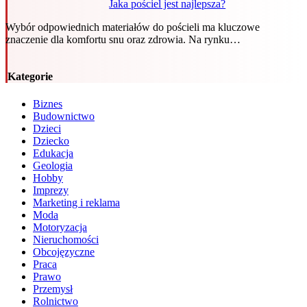
Jaka pościel jest najlepsza?
Wybór odpowiednich materiałów do pościeli ma kluczowe
znaczenie dla komfortu snu oraz zdrowia. Na rynku…
Kategorie
Biznes
Budownictwo
Dzieci
Dziecko
Edukacja
Geologia
Hobby
Imprezy
Marketing i reklama
Moda
Motoryzacja
Nieruchomości
Obcojęzyczne
Praca
Prawo
Przemysł
Rolnictwo