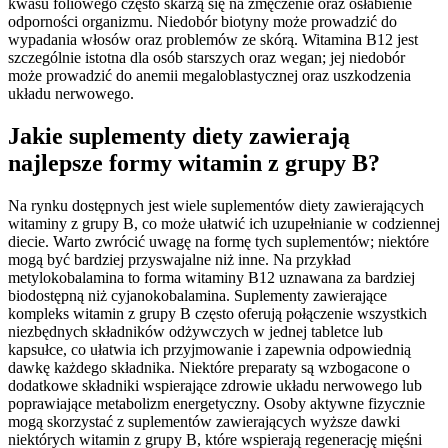
kwasu foliowego często skarżą się na zmęczenie oraz osłabienie
odporności organizmu. Niedobór biotyny może prowadzić do
wypadania włosów oraz problemów ze skórą. Witamina B12 jest
szczególnie istotna dla osób starszych oraz wegan; jej niedobór
może prowadzić do anemii megaloblastycznej oraz uszkodzenia
układu nerwowego.
Jakie suplementy diety zawierają
najlepsze formy witamin z grupy B?
Na rynku dostępnych jest wiele suplementów diety zawierających
witaminy z grupy B, co może ułatwić ich uzupełnianie w codziennej
diecie. Warto zwrócić uwagę na formę tych suplementów; niektóre
mogą być bardziej przyswajalne niż inne. Na przykład
metylokobalamina to forma witaminy B12 uznawana za bardziej
biodostępną niż cyjanokobalamina. Suplementy zawierające
kompleks witamin z grupy B często oferują połączenie wszystkich
niezbędnych składników odżywczych w jednej tabletce lub
kapsułce, co ułatwia ich przyjmowanie i zapewnia odpowiednią
dawkę każdego składnika. Niektóre preparaty są wzbogacone o
dodatkowe składniki wspierające zdrowie układu nerwowego lub
poprawiające metabolizm energetyczny. Osoby aktywne fizycznie
mogą skorzystać z suplementów zawierających wyższe dawki
niektórych witamin z grupy B, które wspierają regenerację mięśni