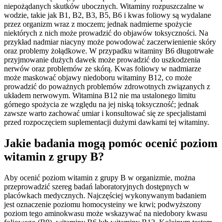
niepożądanych skutków ubocznych. Witaminy rozpuszczalne w
wodzie, takie jak B1, B2, B3, B5, B6 i kwas foliowy są wydalane
przez organizm wraz z moczem; jednak nadmierne spożycie
niektórych z nich może prowadzić do objawów toksyczności. Na
przykład nadmiar niacyny może powodować zaczerwienienie skóry
oraz problemy żołądkowe. W przypadku witaminy B6 długotrwałe
przyjmowanie dużych dawek może prowadzić do uszkodzenia
nerwów oraz problemów ze skórą. Kwas foliowy w nadmiarze
może maskować objawy niedoboru witaminy B12, co może
prowadzić do poważnych problemów zdrowotnych związanych z
układem nerwowym. Witamina B12 nie ma ustalonego limitu
górnego spożycia ze względu na jej niską toksyczność; jednak
zawsze warto zachować umiar i konsultować się ze specjalistami
przed rozpoczęciem suplementacji dużymi dawkami tej witaminy.
Jakie badania mogą pomóc ocenić poziom
witamin z grupy B?
Aby ocenić poziom witamin z grupy B w organizmie, można
przeprowadzić szereg badań laboratoryjnych dostępnych w
placówkach medycznych. Najczęściej wykonywanym badaniem
jest oznaczenie poziomu homocysteiny we krwi; podwyższony
poziom tego aminokwasu może wskazywać na niedobory kwasu