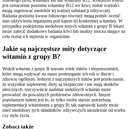
foliowego (B9), witaminy B6 lub witaminy B12. Kolejnym testem
jest oznaczenie poziomu witaminy B12 we krwi; niskie wartości
mogą sugerować niedobór tej ważnej substancji odżywczej.
Badania poziomu kwasu foliowego również mogą pomóc ocenić
stan odżywienia organizmu pod kątem tej konkretnej witaminy. W
przypadku podejrzenia niedoboru innych witamin z grupy B lekarz
może zalecić dodatkowe badania krwi lub analizy moczu mające na
celu ocenę ich stężenia w organizmie.
Jakie są najczęstsze mity dotyczące
witamin z grupy B?
Wokół witamin z grupy B narosło wiele mitów i nieporozumień,
które mogą wpływać na nasze postrzeganie ich roli w diecie i
zdrowiu ogólnym. Jednym z najczęstszych mitów jest przekonanie,
że wszystkie suplementy diety są bezpieczne i nie mają skutków
ubocznych; rzeczywiście nadmiar niektórych witamin może
prowadzić do poważnych problemów zdrowotnych. Innym
popularnym mitem jest to, że tylko osoby starsze potrzebują
suplementacji witaminami z grupy B; tak naprawdę każdy może
mieć niedobory tych składników odżywczych niezależnie od wieku
czy stylu życia.
Zobacz także