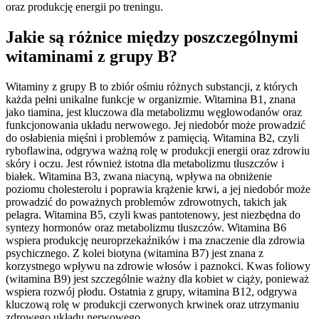
oraz produkcję energii po treningu.
Jakie są różnice między poszczególnymi
witaminami z grupy B?
Witaminy z grupy B to zbiór ośmiu różnych substancji, z których
każda pełni unikalne funkcje w organizmie. Witamina B1, znana
jako tiamina, jest kluczowa dla metabolizmu węglowodanów oraz
funkcjonowania układu nerwowego. Jej niedobór może prowadzić
do osłabienia mięśni i problemów z pamięcią. Witamina B2, czyli
ryboflawina, odgrywa ważną rolę w produkcji energii oraz zdrowiu
skóry i oczu. Jest również istotna dla metabolizmu tłuszczów i
białek. Witamina B3, zwana niacyną, wpływa na obniżenie
poziomu cholesterolu i poprawia krążenie krwi, a jej niedobór może
prowadzić do poważnych problemów zdrowotnych, takich jak
pelagra. Witamina B5, czyli kwas pantotenowy, jest niezbędna do
syntezy hormonów oraz metabolizmu tłuszczów. Witamina B6
wspiera produkcję neuroprzekaźników i ma znaczenie dla zdrowia
psychicznego. Z kolei biotyna (witamina B7) jest znana z
korzystnego wpływu na zdrowie włosów i paznokci. Kwas foliowy
(witamina B9) jest szczególnie ważny dla kobiet w ciąży, ponieważ
wspiera rozwój płodu. Ostatnia z grupy, witamina B12, odgrywa
kluczową rolę w produkcji czerwonych krwinek oraz utrzymaniu
zdrowego układu nerwowego.