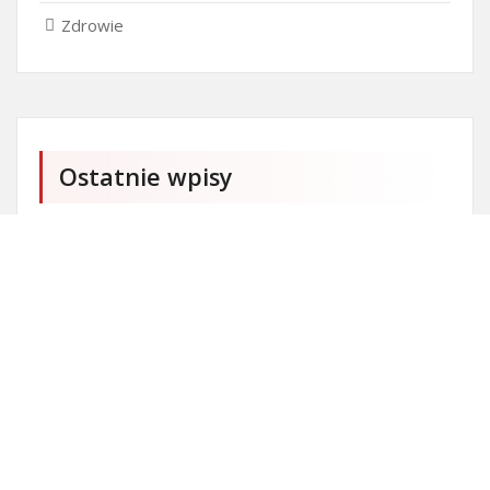
Zdrowie
Ostatnie wpisy
Firma SEO Bytom
Personalizowane prezenty korporacyjne klasy
premium
Okna Szczecin sprzedaż
Inwestowanie w nieruchomości – sposób na biznes
Jak dobrze nagrać saksofon?