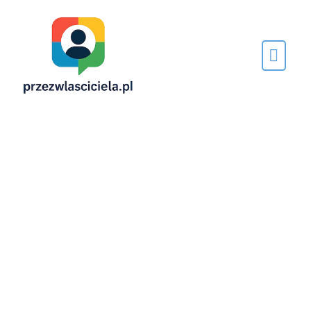
Napisane
przez…