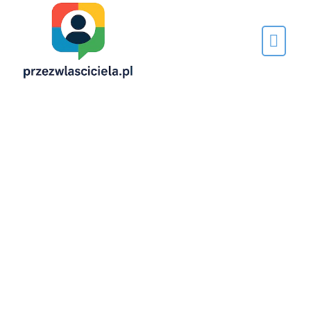
Napisane
przez…