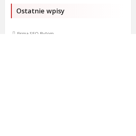
Ostatnie wpisy
Firma SEO Bytom
Personalizowane prezenty korporacyjne klasy
premium
Okna Szczecin sprzedaż
Inwestowanie w nieruchomości – sposób na biznes
Jak dobrze nagrać saksofon?
Punkty różnicujące w rekrutacji przedszkole co to
jest?
Czy przedszkole jest obowiązkowe?