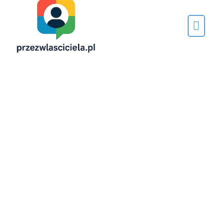
Napisane
przez…