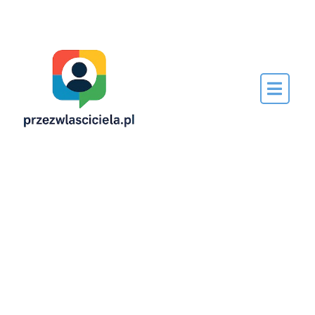
Napisane
przez…