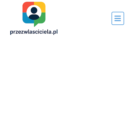
Napisane
przez…