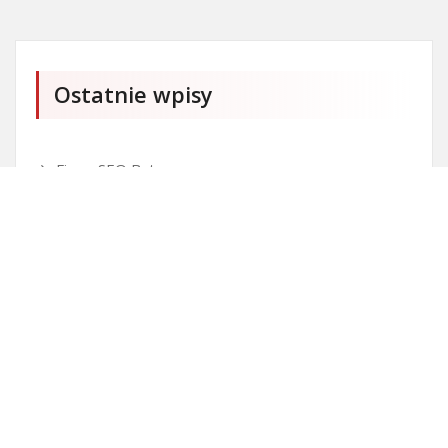
Ostatnie wpisy
Firma SEO Bytom
Personalizowane prezenty korporacyjne klasy
premium
Okna Szczecin sprzedaż
Inwestowanie w nieruchomości – sposób na biznes
Jak dobrze nagrać saksofon?
Punkty różnicujące w rekrutacji przedszkole co to
jest?