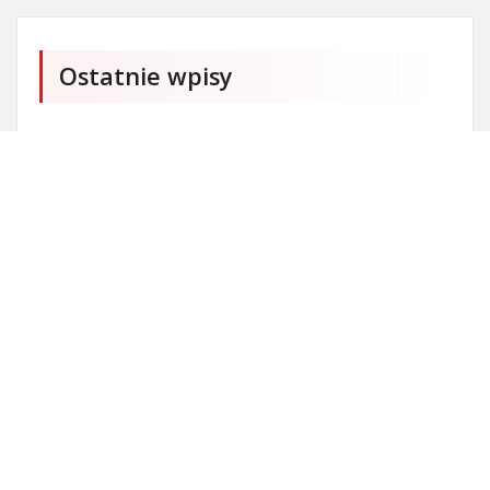
Ostatnie wpisy
Czy przedszkole jest obowiązkowe?
Kto może ubiegać się o patent?
Patent na ile lat?
Części silnikowe do aut koreańskich
Ile kostki brukowej o grubości 6 cm zmieści się na
standardowej europalecie?
Personalizowane prezenty na Dzień Dziecka
Kostka brukowa czyli surowiec budowlany