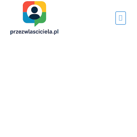
Napisane
przez…