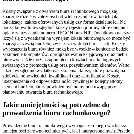
Koszty związane z otwarciem biura rachunkowego mogą się
znacznie różnić w zależności od wielu czynników, takich jak
lokalizacja, zakres oferowanych usług czy forma działalności. Na
początku warto uwzględnić koszty rejestracji firmy, które obejmują
opłaty za uzyskanie numeru REGON oraz NIP. Dodatkowo należy
liczyć się z wydatkami na wynajem lokalu biurowego, co może być
znaczącą częścią budżetu, zwłaszcza w dużych miastach. Koszty
wyposażenia biura również mogą być wysokie – konieczne będzie
zakupienie komputerów, oprogramowania księgowego oraz mebli
biurowych. Nie można zapomnieć o kosztach marketingowych
związanych z promocją usług oraz pozyskiwaniem klientów. Warto
także uwzględnić wydatki na szkolenia i kursy, które pozwolą na
zdobycie odpowiednich kwalifikacji oraz certyfikatów. Koszty
ubezpieczenia od odpowiedzialności cywilnej to kolejny istotny
element budżetu, który powinien być brany pod uwagę przy
planowaniu otwarcia biura rachunkowego.
Jakie umiejętności są potrzebne do
prowadzenia biura rachunkowego?
Prowadzenie biura rachunkowego wymaga szerokiego wachlarza
umiejętności zarówno technicznych, jak i interpersonalnych. Przede