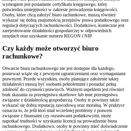
wymogiem jest posiadanie certyfikatu księgowego, który
potwierdza umiejętności w zakresie prowadzenia księgowości.
Osoby, które chcą założyć biuro rachunkowe, muszą również
wykazać się dobrą znajomością przepisów prawa podatkowego oraz
regulacji dotyczących rachunkowości. Dodatkowo, konieczne jest
zarejestrowanie działalności gospodarczej w odpowiednich
urzędach oraz uzyskanie numeru REGON i NIP.
Czy każdy może otworzyć biuro
rachunkowe?
Otwarcie biura rachunkowego nie jest dostępne dla każdego,
ponieważ wiąże się z pewnymi ograniczeniami oraz wymaganiami
prawnymi. Przede wszystkim, osoby planujące założenie takiej
działalności muszą być osobami pełnoletnimi i posiadać pełną
zdolność do czynności prawnych. Ważnym aspektem jest również
brak skazania za przestępstwa skarbowe lub inne przestępstwa
związane z działalnością gospodarczą. Osoby te powinny także
wykazać się dobrą reputacją zawodową oraz moralną. W praktyce
oznacza to, że jeśli ktoś miał wcześniej problemy z prawem
związane z finansami czy oszustwami podatkowymi, może
napotkać trudności w uzyskaniu licencji na prowadzenie biura
rachunkowego. Dodatkowo, osoby te powinny mieć doświadczenie