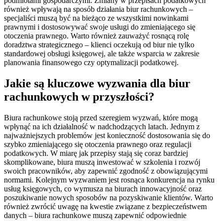
podmiotami gospodarczymi. Zmiany w przepisach podatkowych
również wpływają na sposób działania biur rachunkowych –
specjaliści muszą być na bieżąco ze wszystkimi nowinkami
prawnymi i dostosowywać swoje usługi do zmieniającego się
otoczenia prawnego. Warto również zauważyć rosnącą rolę
doradztwa strategicznego – klienci oczekują od biur nie tylko
standardowej obsługi księgowej, ale także wsparcia w zakresie
planowania finansowego czy optymalizacji podatkowej.
Jakie są kluczowe wyzwania dla biur
rachunkowych w przyszłości?
Biura rachunkowe stoją przed szeregiem wyzwań, które mogą
wpłynąć na ich działalność w nadchodzących latach. Jednym z
najważniejszych problemów jest konieczność dostosowania się do
szybko zmieniającego się otoczenia prawnego oraz regulacji
podatkowych. W miarę jak przepisy stają się coraz bardziej
skomplikowane, biura muszą inwestować w szkolenia i rozwój
swoich pracowników, aby zapewnić zgodność z obowiązującymi
normami. Kolejnym wyzwaniem jest rosnąca konkurencja na rynku
usług księgowych, co wymusza na biurach innowacyjność oraz
poszukiwanie nowych sposobów na pozyskiwanie klientów. Warto
również zwrócić uwagę na kwestie związane z bezpieczeństwem
danych – biura rachunkowe muszą zapewnić odpowiednie