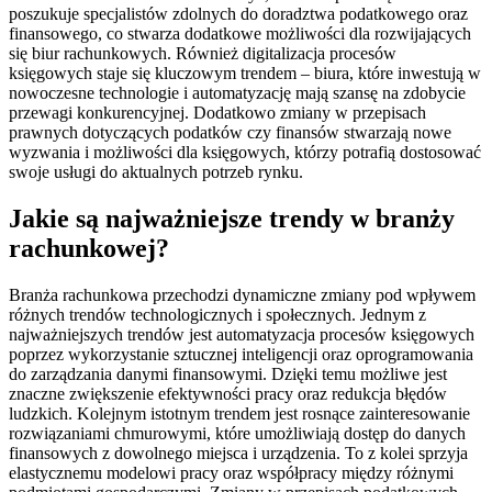
poszukuje specjalistów zdolnych do doradztwa podatkowego oraz
finansowego, co stwarza dodatkowe możliwości dla rozwijających
się biur rachunkowych. Również digitalizacja procesów
księgowych staje się kluczowym trendem – biura, które inwestują w
nowoczesne technologie i automatyzację mają szansę na zdobycie
przewagi konkurencyjnej. Dodatkowo zmiany w przepisach
prawnych dotyczących podatków czy finansów stwarzają nowe
wyzwania i możliwości dla księgowych, którzy potrafią dostosować
swoje usługi do aktualnych potrzeb rynku.
Jakie są najważniejsze trendy w branży
rachunkowej?
Branża rachunkowa przechodzi dynamiczne zmiany pod wpływem
różnych trendów technologicznych i społecznych. Jednym z
najważniejszych trendów jest automatyzacja procesów księgowych
poprzez wykorzystanie sztucznej inteligencji oraz oprogramowania
do zarządzania danymi finansowymi. Dzięki temu możliwe jest
znaczne zwiększenie efektywności pracy oraz redukcja błędów
ludzkich. Kolejnym istotnym trendem jest rosnące zainteresowanie
rozwiązaniami chmurowymi, które umożliwiają dostęp do danych
finansowych z dowolnego miejsca i urządzenia. To z kolei sprzyja
elastycznemu modelowi pracy oraz współpracy między różnymi