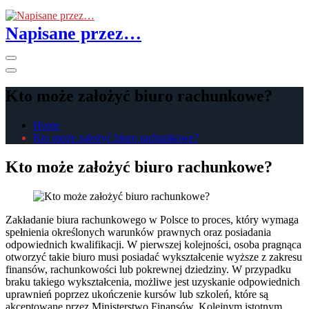
Skip
to
Napisane przez…
the
content
Primary
Menu
Kto może założyć biuro rachunkowe?
Home
Kto może założyć biuro rachunkowe?
Kto może założyć biuro rachunkowe?
Zakładanie biura rachunkowego w Polsce to proces, który wymaga
spełnienia określonych warunków prawnych oraz posiadania
odpowiednich kwalifikacji. W pierwszej kolejności, osoba pragnąca
otworzyć takie biuro musi posiadać wykształcenie wyższe z zakresu
finansów, rachunkowości lub pokrewnej dziedziny. W przypadku
braku takiego wykształcenia, możliwe jest uzyskanie odpowiednich
uprawnień poprzez ukończenie kursów lub szkoleń, które są
akceptowane przez Ministerstwo Finansów. Kolejnym istotnym