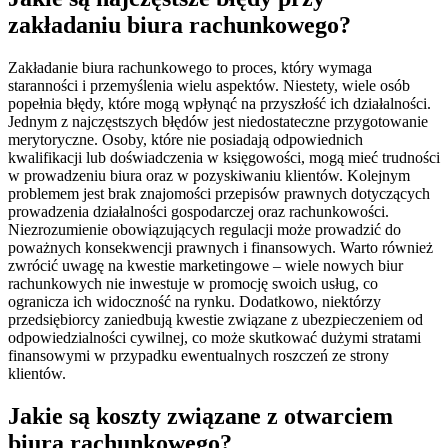
zakładaniu biura rachunkowego?
Zakładanie biura rachunkowego to proces, który wymaga
staranności i przemyślenia wielu aspektów. Niestety, wiele osób
popełnia błędy, które mogą wpłynąć na przyszłość ich działalności.
Jednym z najczęstszych błędów jest niedostateczne przygotowanie
merytoryczne. Osoby, które nie posiadają odpowiednich
kwalifikacji lub doświadczenia w księgowości, mogą mieć trudności
w prowadzeniu biura oraz w pozyskiwaniu klientów. Kolejnym
problemem jest brak znajomości przepisów prawnych dotyczących
prowadzenia działalności gospodarczej oraz rachunkowości.
Niezrozumienie obowiązujących regulacji może prowadzić do
poważnych konsekwencji prawnych i finansowych. Warto również
zwrócić uwagę na kwestie marketingowe – wiele nowych biur
rachunkowych nie inwestuje w promocję swoich usług, co
ogranicza ich widoczność na rynku. Dodatkowo, niektórzy
przedsiębiorcy zaniedbują kwestie związane z ubezpieczeniem od
odpowiedzialności cywilnej, co może skutkować dużymi stratami
finansowymi w przypadku ewentualnych roszczeń ze strony
klientów.
Jakie są koszty związane z otwarciem
biura rachunkowego?