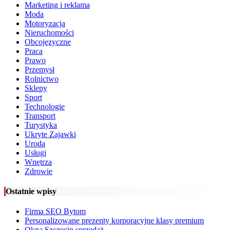
Marketing i reklama
Moda
Motoryzacja
Nieruchomości
Obcojęzyczne
Praca
Prawo
Przemysł
Rolnictwo
Sklepy
Sport
Technologie
Transport
Turystyka
Ukryte Zajawki
Uroda
Usługi
Wnętrza
Zdrowie
Ostatnie wpisy
Firma SEO Bytom
Personalizowane prezenty korporacyjne klasy premium
Okna Szczecin sprzedaż