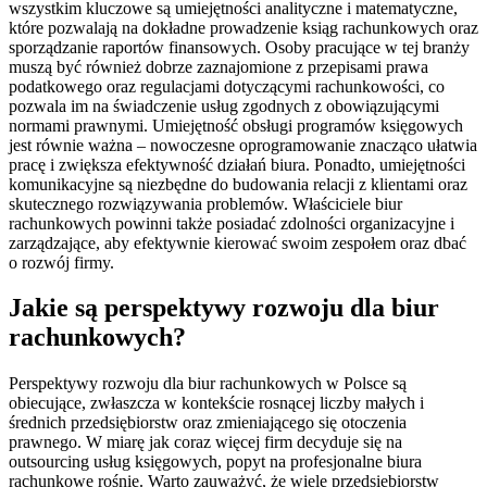
wszystkim kluczowe są umiejętności analityczne i matematyczne,
które pozwalają na dokładne prowadzenie ksiąg rachunkowych oraz
sporządzanie raportów finansowych. Osoby pracujące w tej branży
muszą być również dobrze zaznajomione z przepisami prawa
podatkowego oraz regulacjami dotyczącymi rachunkowości, co
pozwala im na świadczenie usług zgodnych z obowiązującymi
normami prawnymi. Umiejętność obsługi programów księgowych
jest równie ważna – nowoczesne oprogramowanie znacząco ułatwia
pracę i zwiększa efektywność działań biura. Ponadto, umiejętności
komunikacyjne są niezbędne do budowania relacji z klientami oraz
skutecznego rozwiązywania problemów. Właściciele biur
rachunkowych powinni także posiadać zdolności organizacyjne i
zarządzające, aby efektywnie kierować swoim zespołem oraz dbać
o rozwój firmy.
Jakie są perspektywy rozwoju dla biur
rachunkowych?
Perspektywy rozwoju dla biur rachunkowych w Polsce są
obiecujące, zwłaszcza w kontekście rosnącej liczby małych i
średnich przedsiębiorstw oraz zmieniającego się otoczenia
prawnego. W miarę jak coraz więcej firm decyduje się na
outsourcing usług księgowych, popyt na profesjonalne biura
rachunkowe rośnie. Warto zauważyć, że wiele przedsiębiorstw