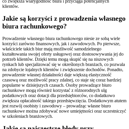
co zwiększa wiarygodność biura i przyciąga potencjalnych
klientów.
Jakie są korzyści z prowadzenia własnego
biura rachunkowego?
Prowadzenie własnego biura rachunkowego niesie ze sobą wiele
korzyści zarówno finansowych, jak i zawodowych. Po pierwsze,
właściciele takich biur mają możliwość samodzielnego
kształtowania swojej oferty usługowej oraz dostosowywania jej do
potrzeb klientów. Dzięki temu mogą skupić się na niszowych
rynkach lub specjalizować się w określonych branżach, co pozwala
na zdobycie lojalnych klientów i zwiększenie dochodów. Ponadto,
prowadzenie własnej działalności daje większą elastyczność
czasową oraz możliwość pracy zdalnej, co staje się coraz bardziej
popularne w dzisiejszych czasach. Osoby prowadzące biuro
rachunkowe mogą również korzystać z różnorodnych ulg
podatkowych oraz dotacji dla przedsiębiorców, co dodatkowo
zwiększa opłacalność takiego przedsięwzięcia. Dodatkowym atutem
jest rozwój osobisty i zawodowy – prowadząc własne biuro
rachunkowe można zdobywać nowe umiejętności oraz uczestniczyć
w szkoleniach branżowych.
Jakie są najczęstsze błędy przy