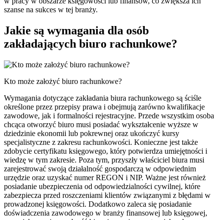
w pracy w obszarze księgowości lub finansów, co zwiększa ich
szanse na sukces w tej branży.
Jakie są wymagania dla osób
zakładających biuro rachunkowe?
Kto może założyć biuro rachunkowe?
Wymagania dotyczące zakładania biura rachunkowego są ściśle
określone przez przepisy prawa i obejmują zarówno kwalifikacje
zawodowe, jak i formalności rejestracyjne. Przede wszystkim osoba
chcąca otworzyć biuro musi posiadać wykształcenie wyższe w
dziedzinie ekonomii lub pokrewnej oraz ukończyć kursy
specjalistyczne z zakresu rachunkowości. Konieczne jest także
zdobycie certyfikatu księgowego, który potwierdza umiejętności i
wiedzę w tym zakresie. Poza tym, przyszły właściciel biura musi
zarejestrować swoją działalność gospodarczą w odpowiednim
urzędzie oraz uzyskać numer REGON i NIP. Ważne jest również
posiadanie ubezpieczenia od odpowiedzialności cywilnej, które
zabezpiecza przed roszczeniami klientów związanymi z błędami w
prowadzonej księgowości. Dodatkowo zaleca się posiadanie
doświadczenia zawodowego w branży finansowej lub księgowej,