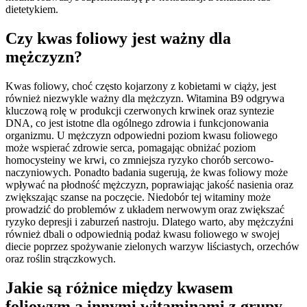
dietetykiem.
Czy kwas foliowy jest ważny dla
mężczyzn?
Kwas foliowy, choć często kojarzony z kobietami w ciąży, jest
również niezwykle ważny dla mężczyzn. Witamina B9 odgrywa
kluczową rolę w produkcji czerwonych krwinek oraz syntezie
DNA, co jest istotne dla ogólnego zdrowia i funkcjonowania
organizmu. U mężczyzn odpowiedni poziom kwasu foliowego
może wspierać zdrowie serca, pomagając obniżać poziom
homocysteiny we krwi, co zmniejsza ryzyko chorób sercowo-
naczyniowych. Ponadto badania sugerują, że kwas foliowy może
wpływać na płodność mężczyzn, poprawiając jakość nasienia oraz
zwiększając szanse na poczęcie. Niedobór tej witaminy może
prowadzić do problemów z układem nerwowym oraz zwiększać
ryzyko depresji i zaburzeń nastroju. Dlatego warto, aby mężczyźni
również dbali o odpowiednią podaż kwasu foliowego w swojej
diecie poprzez spożywanie zielonych warzyw liściastych, orzechów
oraz roślin strączkowych.
Jakie są różnice między kwasem
foliowym a innymi witaminami z grupy