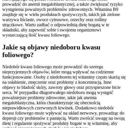
prowadzić do anemii megaloblastycznej, a także zwiększać ryzyko
wystąpienia poważnych problemów zdrowotnych. Witamina B9
znajduje się w wielu produktach spożywczych, takich jak zielone
warzywa liściaste, owoce cytrusowe, orzechy oraz rośliny
strączkowe. Warto zadbać o odpowiednią dietę bogatą w te
składniki, aby zapewnić sobie i swojemu organizmowi
wystarczającą ilość kwasu foliowego.
Jakie są objawy niedoboru kwasu
foliowego?
Niedobór kwasu foliowego może prowadzić do szeregu
nieprzyjemnych objawów, które mogą wpływać na codzienne
funkcjonowanie. Osoby z niedoborem tej witaminy często skarżą się
na osłabienie, zmęczenie oraz problemy z koncentracją. Inne
objawy to bladość skóry, zawroty głowy oraz przyspieszone bicie
serca. W przypadku długotrwałego niedoboru mogą wystąpić
poważniejsze problemy zdrowotne, takie jak anemia
megaloblastyczna, która charakteryzuje się obecnością
nieprawidłowych czerwonych krwinek. Dodatkowo niedobór
kwasu foliowego może wpływać na układ nerwowy, prowadząc do
depresji czy problemów z pamięcią. Warto zwrócić uwagę na swoją
dietę i regularnie spożywać produkty bogate w tę witaminę, aby