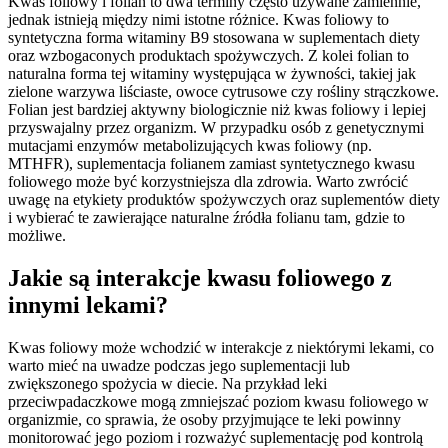
Kwas foliowy i folian to dwa terminy często używane zamiennie,
jednak istnieją między nimi istotne różnice. Kwas foliowy to
syntetyczna forma witaminy B9 stosowana w suplementach diety
oraz wzbogaconych produktach spożywczych. Z kolei folian to
naturalna forma tej witaminy występująca w żywności, takiej jak
zielone warzywa liściaste, owoce cytrusowe czy rośliny strączkowe.
Folian jest bardziej aktywny biologicznie niż kwas foliowy i lepiej
przyswajalny przez organizm. W przypadku osób z genetycznymi
mutacjami enzymów metabolizujących kwas foliowy (np.
MTHFR), suplementacja folianem zamiast syntetycznego kwasu
foliowego może być korzystniejsza dla zdrowia. Warto zwrócić
uwagę na etykiety produktów spożywczych oraz suplementów diety
i wybierać te zawierające naturalne źródła folianu tam, gdzie to
możliwe.
Jakie są interakcje kwasu foliowego z
innymi lekami?
Kwas foliowy może wchodzić w interakcje z niektórymi lekami, co
warto mieć na uwadze podczas jego suplementacji lub
zwiększonego spożycia w diecie. Na przykład leki
przeciwpadaczkowe mogą zmniejszać poziom kwasu foliowego w
organizmie, co sprawia, że osoby przyjmujące te leki powinny
monitorować jego poziom i rozważyć suplementację pod kontrolą