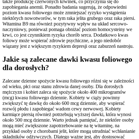
także produkcję czerwonych krwinek, co przyczynia się do
zapobiegania anemii. Ponadto badania sugerują, że odpowiedni
poziom kwasu foliowego może zmniejszać ryzyko wystąpienia
niektórych nowotworów, w tym raka jelita grubego oraz raka piersi.
Witamina B9 ma również pozytywny wpływ na układ sercowo-
naczyniowy, ponieważ pomaga obniżać poziom homocysteiny we
krwi, co jest czynnikiem ryzyka chorób serca. Dodatkowo kwas
foliowy może wspierać zdrowie psychiczne, a jego niedobór
wiązany jest z większym ryzykiem depresji oraz zaburzeń nastroju.
Jakie są zalecane dawki kwasu foliowego
dla dorosłych?
Zalecane dzienne spożycie kwasu foliowego różni się w zależności
od wieku, płci oraz stanu zdrowia danej osoby. Dla dorosłych
mężczyzn i kobiet zaleca się spożycie około 400 mikrogramów
(mcg) kwasu foliowego dziennie. Kobiety w ciąży powinny
zwiększyć tę dawkę do około 600 mcg dziennie, aby wspierać
rozwój płodu i zapobiegać wadom cewy nerwowej. Kobiety
karmiące piersią również potrzebują wyższej dawki, która wynosi
około 500 mcg dziennie. Warto jednak pamiętać, że niektóre osoby
mogą mieć zwiększone zapotrzebowanie na tę witaminę, na
przykład osoby z chorobami jelit, które mogą utrudniać wchłanianie
składników odżywczych. Dlatego ważne jest, aby dostosować