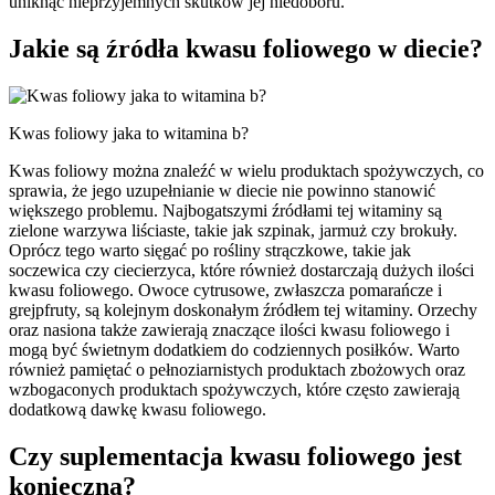
uniknąć nieprzyjemnych skutków jej niedoboru.
Jakie są źródła kwasu foliowego w diecie?
Kwas foliowy jaka to witamina b?
Kwas foliowy można znaleźć w wielu produktach spożywczych, co
sprawia, że jego uzupełnianie w diecie nie powinno stanowić
większego problemu. Najbogatszymi źródłami tej witaminy są
zielone warzywa liściaste, takie jak szpinak, jarmuż czy brokuły.
Oprócz tego warto sięgać po rośliny strączkowe, takie jak
soczewica czy ciecierzyca, które również dostarczają dużych ilości
kwasu foliowego. Owoce cytrusowe, zwłaszcza pomarańcze i
grejpfruty, są kolejnym doskonałym źródłem tej witaminy. Orzechy
oraz nasiona także zawierają znaczące ilości kwasu foliowego i
mogą być świetnym dodatkiem do codziennych posiłków. Warto
również pamiętać o pełnoziarnistych produktach zbożowych oraz
wzbogaconych produktach spożywczych, które często zawierają
dodatkową dawkę kwasu foliowego.
Czy suplementacja kwasu foliowego jest
konieczna?