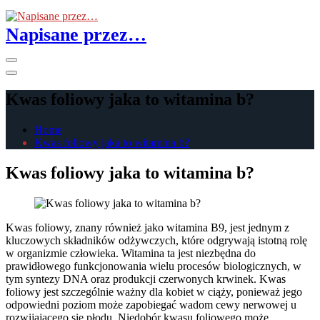
Skip
to
Napisane przez…
the
content
Primary
Menu
Kwas foliowy jaka to witamina b?
Home
Kwas foliowy jaka to witamina b?
Kwas foliowy jaka to witamina b?
Kwas foliowy, znany również jako witamina B9, jest jednym z
kluczowych składników odżywczych, które odgrywają istotną rolę
w organizmie człowieka. Witamina ta jest niezbędna do
prawidłowego funkcjonowania wielu procesów biologicznych, w
tym syntezy DNA oraz produkcji czerwonych krwinek. Kwas
foliowy jest szczególnie ważny dla kobiet w ciąży, ponieważ jego
odpowiedni poziom może zapobiegać wadom cewy nerwowej u
rozwijającego się płodu. Niedobór kwasu foliowego może