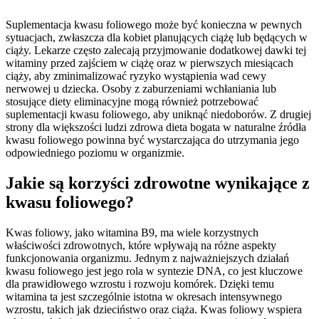
Suplementacja kwasu foliowego może być konieczna w pewnych
sytuacjach, zwłaszcza dla kobiet planujących ciążę lub będących w
ciąży. Lekarze często zalecają przyjmowanie dodatkowej dawki tej
witaminy przed zajściem w ciążę oraz w pierwszych miesiącach
ciąży, aby zminimalizować ryzyko wystąpienia wad cewy
nerwowej u dziecka. Osoby z zaburzeniami wchłaniania lub
stosujące diety eliminacyjne mogą również potrzebować
suplementacji kwasu foliowego, aby uniknąć niedoborów. Z drugiej
strony dla większości ludzi zdrowa dieta bogata w naturalne źródła
kwasu foliowego powinna być wystarczająca do utrzymania jego
odpowiedniego poziomu w organizmie.
Jakie są korzyści zdrowotne wynikające z
kwasu foliowego?
Kwas foliowy, jako witamina B9, ma wiele korzystnych
właściwości zdrowotnych, które wpływają na różne aspekty
funkcjonowania organizmu. Jednym z najważniejszych działań
kwasu foliowego jest jego rola w syntezie DNA, co jest kluczowe
dla prawidłowego wzrostu i rozwoju komórek. Dzięki temu
witamina ta jest szczególnie istotna w okresach intensywnego
wzrostu, takich jak dzieciństwo oraz ciąża. Kwas foliowy wspiera