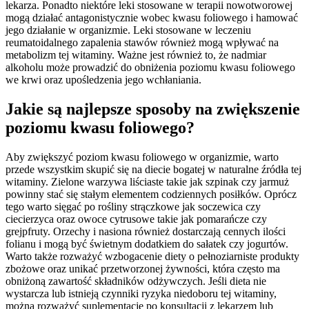
lekarza. Ponadto niektóre leki stosowane w terapii nowotworowej
mogą działać antagonistycznie wobec kwasu foliowego i hamować
jego działanie w organizmie. Leki stosowane w leczeniu
reumatoidalnego zapalenia stawów również mogą wpływać na
metabolizm tej witaminy. Ważne jest również to, że nadmiar
alkoholu może prowadzić do obniżenia poziomu kwasu foliowego
we krwi oraz upośledzenia jego wchłaniania.
Jakie są najlepsze sposoby na zwiększenie
poziomu kwasu foliowego?
Aby zwiększyć poziom kwasu foliowego w organizmie, warto
przede wszystkim skupić się na diecie bogatej w naturalne źródła tej
witaminy. Zielone warzywa liściaste takie jak szpinak czy jarmuż
powinny stać się stałym elementem codziennych posiłków. Oprócz
tego warto sięgać po rośliny strączkowe jak soczewica czy
ciecierzyca oraz owoce cytrusowe takie jak pomarańcze czy
grejpfruty. Orzechy i nasiona również dostarczają cennych ilości
folianu i mogą być świetnym dodatkiem do sałatek czy jogurtów.
Warto także rozważyć wzbogacenie diety o pełnoziarniste produkty
zbożowe oraz unikać przetworzonej żywności, która często ma
obniżoną zawartość składników odżywczych. Jeśli dieta nie
wystarcza lub istnieją czynniki ryzyka niedoboru tej witaminy,
można rozważyć suplementację po konsultacji z lekarzem lub