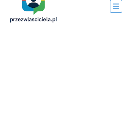
Napisane
przez…