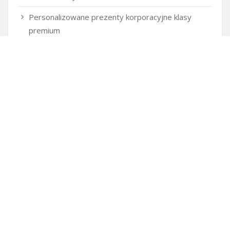
Personalizowane prezenty korporacyjne klasy
premium
Okna Szczecin sprzedaż
Inwestowanie w nieruchomości – sposób na biznes
Jak dobrze nagrać saksofon?
Punkty różnicujące w rekrutacji przedszkole co to
jest?
Czy przedszkole jest obowiązkowe?
Kto może ubiegać się o patent?
Patent na ile lat?
Części silnikowe do aut koreańskich