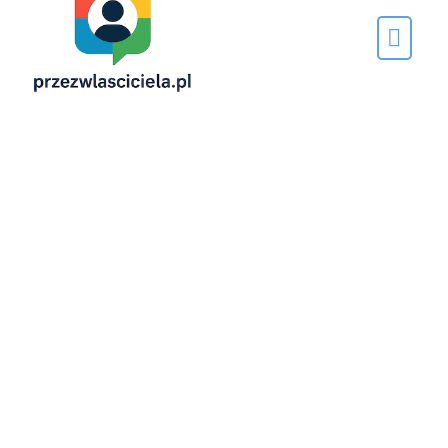
Napisane
przez…