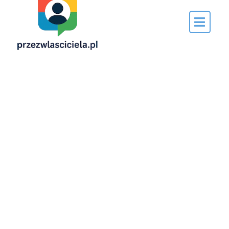
Napisane
przez…