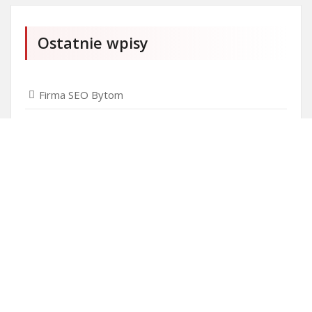
Ostatnie wpisy
Firma SEO Bytom
Personalizowane prezenty korporacyjne klasy
premium
Okna Szczecin sprzedaż
Inwestowanie w nieruchomości – sposób na biznes
Jak dobrze nagrać saksofon?
Punkty różnicujące w rekrutacji przedszkole co to
jest?
Gdzie kupować ubrania dla puszystych?