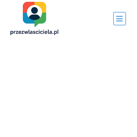
Napisane
przez…