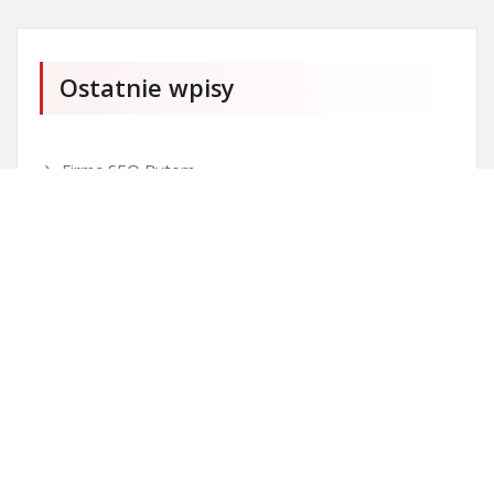
Ostatnie wpisy
Firma SEO Bytom
Personalizowane prezenty korporacyjne klasy
premium
Okna Szczecin sprzedaż
Inwestowanie w nieruchomości – sposób na biznes
Jak dobrze nagrać saksofon?
Punkty różnicujące w rekrutacji przedszkole co to
jest?