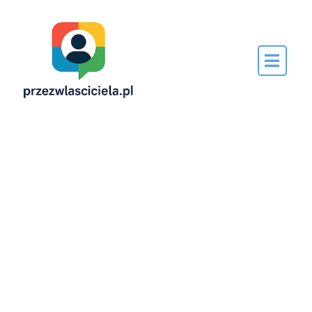
Napisane
przez…