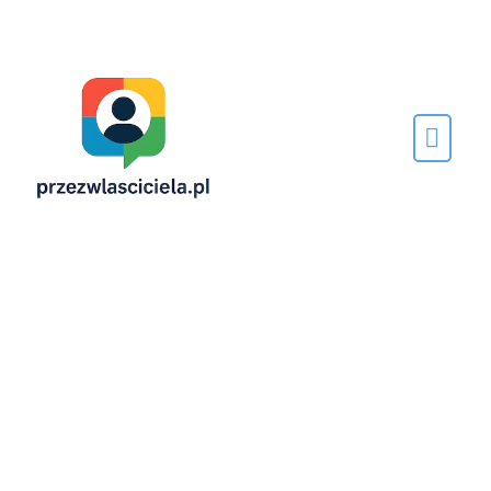
Napisane
przez…