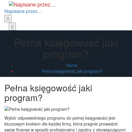
Skip
to
Napisane przez…
the
content
Primary
Menu
Pełna księgowość jaki
program?
Home
Pełna księgowość jaki program?
Pełna księgowość jaki
program?
Wybór odpowiedniego programu do pełnej księgowości jest
kluczowym krokiem dla każdej firmy, która pragnie prowadzić
swoje finanse w sposób profesjonalny i zgodny z obowiązującymi