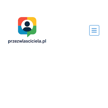
Napisane
przez…