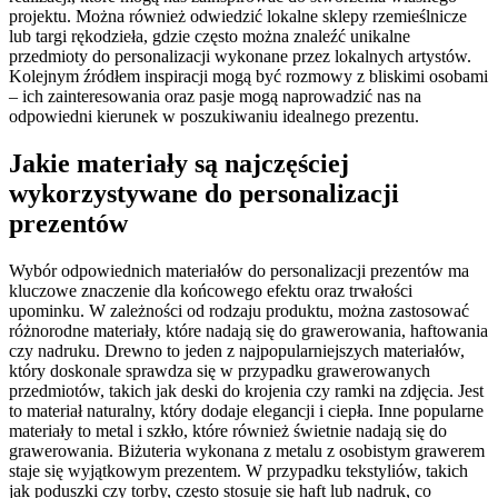
projektu. Można również odwiedzić lokalne sklepy rzemieślnicze
lub targi rękodzieła, gdzie często można znaleźć unikalne
przedmioty do personalizacji wykonane przez lokalnych artystów.
Kolejnym źródłem inspiracji mogą być rozmowy z bliskimi osobami
– ich zainteresowania oraz pasje mogą naprowadzić nas na
odpowiedni kierunek w poszukiwaniu idealnego prezentu.
Jakie materiały są najczęściej
wykorzystywane do personalizacji
prezentów
Wybór odpowiednich materiałów do personalizacji prezentów ma
kluczowe znaczenie dla końcowego efektu oraz trwałości
upominku. W zależności od rodzaju produktu, można zastosować
różnorodne materiały, które nadają się do grawerowania, haftowania
czy nadruku. Drewno to jeden z najpopularniejszych materiałów,
który doskonale sprawdza się w przypadku grawerowanych
przedmiotów, takich jak deski do krojenia czy ramki na zdjęcia. Jest
to materiał naturalny, który dodaje elegancji i ciepła. Inne popularne
materiały to metal i szkło, które również świetnie nadają się do
grawerowania. Biżuteria wykonana z metalu z osobistym grawerem
staje się wyjątkowym prezentem. W przypadku tekstyliów, takich
jak poduszki czy torby, często stosuje się haft lub nadruk, co