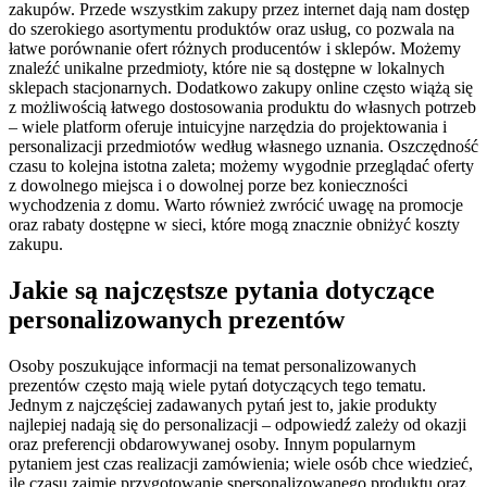
zakupów. Przede wszystkim zakupy przez internet dają nam dostęp
do szerokiego asortymentu produktów oraz usług, co pozwala na
łatwe porównanie ofert różnych producentów i sklepów. Możemy
znaleźć unikalne przedmioty, które nie są dostępne w lokalnych
sklepach stacjonarnych. Dodatkowo zakupy online często wiążą się
z możliwością łatwego dostosowania produktu do własnych potrzeb
– wiele platform oferuje intuicyjne narzędzia do projektowania i
personalizacji przedmiotów według własnego uznania. Oszczędność
czasu to kolejna istotna zaleta; możemy wygodnie przeglądać oferty
z dowolnego miejsca i o dowolnej porze bez konieczności
wychodzenia z domu. Warto również zwrócić uwagę na promocje
oraz rabaty dostępne w sieci, które mogą znacznie obniżyć koszty
zakupu.
Jakie są najczęstsze pytania dotyczące
personalizowanych prezentów
Osoby poszukujące informacji na temat personalizowanych
prezentów często mają wiele pytań dotyczących tego tematu.
Jednym z najczęściej zadawanych pytań jest to, jakie produkty
najlepiej nadają się do personalizacji – odpowiedź zależy od okazji
oraz preferencji obdarowywanej osoby. Innym popularnym
pytaniem jest czas realizacji zamówienia; wiele osób chce wiedzieć,
ile czasu zajmie przygotowanie spersonalizowanego produktu oraz