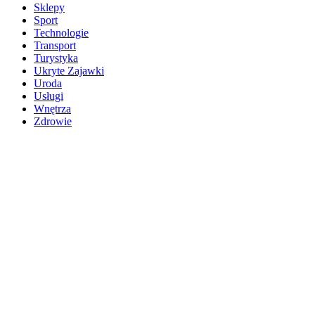
Sklepy
Sport
Technologie
Transport
Turystyka
Ukryte Zajawki
Uroda
Usługi
Wnętrza
Zdrowie
Ostatnie wpisy
Biura notarialne Szczecin
Firma SEO Bytom
Personalizowane prezenty korporacyjne klasy premium
Okna Szczecin sprzedaż
Inwestowanie w nieruchomości – sposób na biznes
Jak dobrze nagrać saksofon?
Punkty różnicujące w rekrutacji przedszkole co to jest?
Czy przedszkole jest obowiązkowe?
Kto może ubiegać się o patent?
Patent na ile lat?