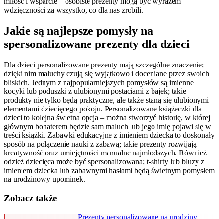
miłość i wsparcie – osobiste prezenty mogą być wyrazem
wdzięczności za wszystko, co dla nas zrobili.
Jakie są najlepsze pomysły na
spersonalizowane prezenty dla dzieci
Dla dzieci personalizowane prezenty mają szczególne znaczenie;
dzięki nim maluchy czują się wyjątkowo i doceniane przez swoich
bliskich. Jednym z najpopularniejszych pomysłów są imienne
kocyki lub poduszki z ulubionymi postaciami z bajek; takie
produkty nie tylko będą praktyczne, ale także staną się ulubionymi
elementami dziecięcego pokoju. Personalizowane książeczki dla
dzieci to kolejna świetna opcja – można stworzyć historię, w której
głównym bohaterem będzie sam maluch lub jego imię pojawi się w
treści książki. Zabawki edukacyjne z imieniem dziecka to doskonały
sposób na połączenie nauki z zabawą; takie prezenty rozwijają
kreatywność oraz umiejętności manualne najmłodszych. Również
odzież dziecięca może być spersonalizowana; t-shirty lub bluzy z
imieniem dziecka lub zabawnymi hasłami będą świetnym pomysłem
na urodzinowy upominek.
Zobacz także
Prezenty personalizowane na urodziny