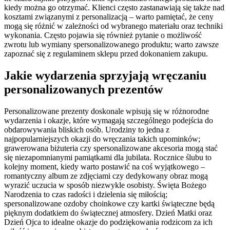
kiedy można go otrzymać. Klienci często zastanawiają się także nad
kosztami związanymi z personalizacją – warto pamiętać, że ceny
mogą się różnić w zależności od wybranego materiału oraz techniki
wykonania. Często pojawia się również pytanie o możliwość
zwrotu lub wymiany spersonalizowanego produktu; warto zawsze
zapoznać się z regulaminem sklepu przed dokonaniem zakupu.
Jakie wydarzenia sprzyjają wręczaniu
personalizowanych prezentów
Personalizowane prezenty doskonale wpisują się w różnorodne
wydarzenia i okazje, które wymagają szczególnego podejścia do
obdarowywania bliskich osób. Urodziny to jedna z
najpopularniejszych okazji do wręczania takich upominków;
grawerowana biżuteria czy spersonalizowane akcesoria mogą stać
się niezapomnianymi pamiątkami dla jubilata. Rocznice ślubu to
kolejny moment, kiedy warto postawić na coś wyjątkowego –
romantyczny album ze zdjęciami czy dedykowany obraz mogą
wyrazić uczucia w sposób niezwykle osobisty. Święta Bożego
Narodzenia to czas radości i dzielenia się miłością;
spersonalizowane ozdoby choinkowe czy kartki świąteczne będą
pięknym dodatkiem do świątecznej atmosfery. Dzień Matki oraz
Dzień Ojca to idealne okazje do podziękowania rodzicom za ich