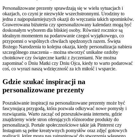
Personalizowane prezenty sprawdzają się w wielu sytuacjach i
okazjach, co czyni je niezwykle wszechstronnymi. Urodziny to
jedna z najpopularniejszych okazji do wręczania takich upominków.
Grawerowana biżuteria czy spersonalizowany kalendarz mogą być
doskonałym wyborem dla bliskiej osoby. Również rocznice są
idealnym momentem na podarowanie czegoś wyjątkowego, co
przypomni o wspólnych chwilach spędzonych razem. Święta
Bożego Narodzenia to kolejna okazja, kiedy personalizacja nabiera
szczególnego znaczenia – można stworzyć unikalne ozdoby
choinkowe czy świąteczne kartki z życzeniami. Nie można
zapominać o Dniu Matki czy Dniu Ojca, kiedy to warto podarować
coś, co wyrazi naszą wdzięczność za ich miłość i wsparcie.
Gdzie szukać inspiracji na
personalizowane prezenty
Poszukiwanie inspiracji na personalizowane prezenty może być
fascynującą przygodą, która pozwala odkrywać nowe pomysły i
rozwiązania. Warto zacząć od przeszukiwania internetu, gdzie
znajdziemy wiele stron oferujących różnorodne produkty do
personalizacji. Portale społecznościowe takie jak Pinterest czy
Instagram są pełne kreatywnych pomysłów oraz zdjęć gotowych
realizacji, które mogą nas zainspirować do stworzenia własnego