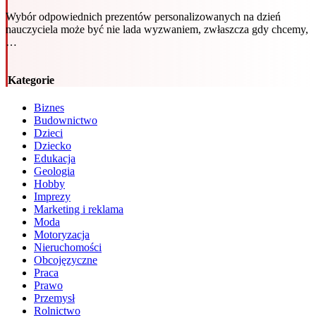
Wybór odpowiednich prezentów personalizowanych na dzień
nauczyciela może być nie lada wyzwaniem, zwłaszcza gdy chcemy,
…
Kategorie
Biznes
Budownictwo
Dzieci
Dziecko
Edukacja
Geologia
Hobby
Imprezy
Marketing i reklama
Moda
Motoryzacja
Nieruchomości
Obcojęzyczne
Praca
Prawo
Przemysł
Rolnictwo