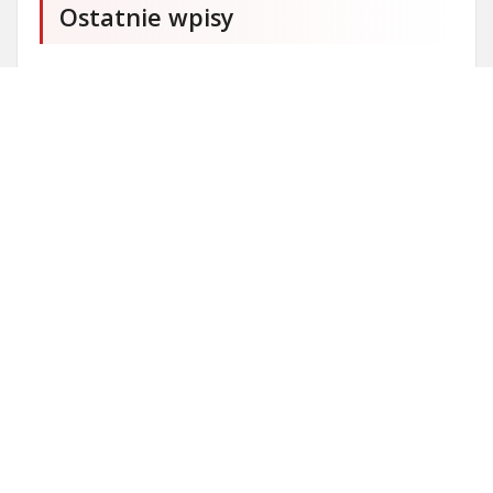
Ostatnie wpisy
Firma SEO Bytom
Personalizowane prezenty korporacyjne klasy
premium
Okna Szczecin sprzedaż
Inwestowanie w nieruchomości – sposób na biznes
Jak dobrze nagrać saksofon?
Punkty różnicujące w rekrutacji przedszkole co to
jest?
Czy przedszkole jest obowiązkowe?
Kto może ubiegać się o patent?