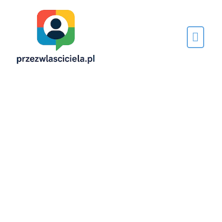
Napisane
przez…