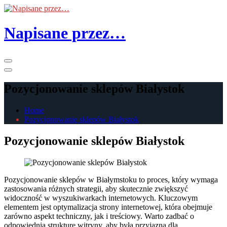
Skip
to
the
Napisane przez…
content
Primary
Menu
Pozycjonowanie sklepów Białystok
Home
Pozycjonowanie sklepów Białystok
Pozycjonowanie sklepów Białystok
Pozycjonowanie sklepów w Białymstoku to proces, który wymaga
zastosowania różnych strategii, aby skutecznie zwiększyć
widoczność w wyszukiwarkach internetowych. Kluczowym
elementem jest optymalizacja strony internetowej, która obejmuje
zarówno aspekt techniczny, jak i treściowy. Warto zadbać o
odpowiednią strukturę witryny, aby była przyjazna dla