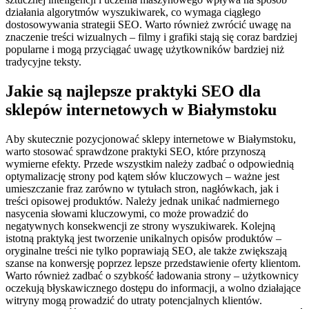
działania algorytmów wyszukiwarek, co wymaga ciągłego
dostosowywania strategii SEO. Warto również zwrócić uwagę na
znaczenie treści wizualnych – filmy i grafiki stają się coraz bardziej
popularne i mogą przyciągać uwagę użytkowników bardziej niż
tradycyjne teksty.
Jakie są najlepsze praktyki SEO dla
sklepów internetowych w Białymstoku
Aby skutecznie pozycjonować sklepy internetowe w Białymstoku,
warto stosować sprawdzone praktyki SEO, które przynoszą
wymierne efekty. Przede wszystkim należy zadbać o odpowiednią
optymalizację strony pod kątem słów kluczowych – ważne jest
umieszczanie fraz zarówno w tytułach stron, nagłówkach, jak i
treści opisowej produktów. Należy jednak unikać nadmiernego
nasycenia słowami kluczowymi, co może prowadzić do
negatywnych konsekwencji ze strony wyszukiwarek. Kolejną
istotną praktyką jest tworzenie unikalnych opisów produktów –
oryginalne treści nie tylko poprawiają SEO, ale także zwiększają
szanse na konwersję poprzez lepsze przedstawienie oferty klientom.
Warto również zadbać o szybkość ładowania strony – użytkownicy
oczekują błyskawicznego dostępu do informacji, a wolno działające
witryny mogą prowadzić do utraty potencjalnych klientów.