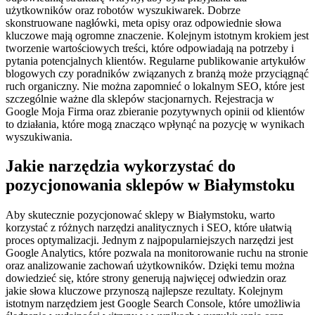
użytkowników oraz robotów wyszukiwarek. Dobrze
skonstruowane nagłówki, meta opisy oraz odpowiednie słowa
kluczowe mają ogromne znaczenie. Kolejnym istotnym krokiem jest
tworzenie wartościowych treści, które odpowiadają na potrzeby i
pytania potencjalnych klientów. Regularne publikowanie artykułów
blogowych czy poradników związanych z branżą może przyciągnąć
ruch organiczny. Nie można zapomnieć o lokalnym SEO, które jest
szczególnie ważne dla sklepów stacjonarnych. Rejestracja w
Google Moja Firma oraz zbieranie pozytywnych opinii od klientów
to działania, które mogą znacząco wpłynąć na pozycję w wynikach
wyszukiwania.
Jakie narzędzia wykorzystać do
pozycjonowania sklepów w Białymstoku
Aby skutecznie pozycjonować sklepy w Białymstoku, warto
korzystać z różnych narzędzi analitycznych i SEO, które ułatwią
proces optymalizacji. Jednym z najpopularniejszych narzędzi jest
Google Analytics, które pozwala na monitorowanie ruchu na stronie
oraz analizowanie zachowań użytkowników. Dzięki temu można
dowiedzieć się, które strony generują najwięcej odwiedzin oraz
jakie słowa kluczowe przynoszą najlepsze rezultaty. Kolejnym
istotnym narzędziem jest Google Search Console, które umożliwia