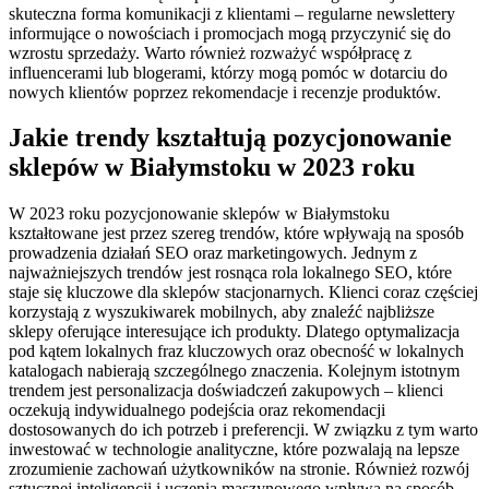
skuteczna forma komunikacji z klientami – regularne newslettery
informujące o nowościach i promocjach mogą przyczynić się do
wzrostu sprzedaży. Warto również rozważyć współpracę z
influencerami lub blogerami, którzy mogą pomóc w dotarciu do
nowych klientów poprzez rekomendacje i recenzje produktów.
Jakie trendy kształtują pozycjonowanie
sklepów w Białymstoku w 2023 roku
W 2023 roku pozycjonowanie sklepów w Białymstoku
kształtowane jest przez szereg trendów, które wpływają na sposób
prowadzenia działań SEO oraz marketingowych. Jednym z
najważniejszych trendów jest rosnąca rola lokalnego SEO, które
staje się kluczowe dla sklepów stacjonarnych. Klienci coraz częściej
korzystają z wyszukiwarek mobilnych, aby znaleźć najbliższe
sklepy oferujące interesujące ich produkty. Dlatego optymalizacja
pod kątem lokalnych fraz kluczowych oraz obecność w lokalnych
katalogach nabierają szczególnego znaczenia. Kolejnym istotnym
trendem jest personalizacja doświadczeń zakupowych – klienci
oczekują indywidualnego podejścia oraz rekomendacji
dostosowanych do ich potrzeb i preferencji. W związku z tym warto
inwestować w technologie analityczne, które pozwalają na lepsze
zrozumienie zachowań użytkowników na stronie. Również rozwój
sztucznej inteligencji i uczenia maszynowego wpływa na sposób