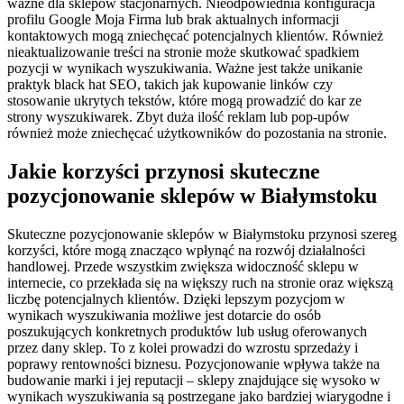
ważne dla sklepów stacjonarnych. Nieodpowiednia konfiguracja
profilu Google Moja Firma lub brak aktualnych informacji
kontaktowych mogą zniechęcać potencjalnych klientów. Również
nieaktualizowanie treści na stronie może skutkować spadkiem
pozycji w wynikach wyszukiwania. Ważne jest także unikanie
praktyk black hat SEO, takich jak kupowanie linków czy
stosowanie ukrytych tekstów, które mogą prowadzić do kar ze
strony wyszukiwarek. Zbyt duża ilość reklam lub pop-upów
również może zniechęcać użytkowników do pozostania na stronie.
Jakie korzyści przynosi skuteczne
pozycjonowanie sklepów w Białymstoku
Skuteczne pozycjonowanie sklepów w Białymstoku przynosi szereg
korzyści, które mogą znacząco wpłynąć na rozwój działalności
handlowej. Przede wszystkim zwiększa widoczność sklepu w
internecie, co przekłada się na większy ruch na stronie oraz większą
liczbę potencjalnych klientów. Dzięki lepszym pozycjom w
wynikach wyszukiwania możliwe jest dotarcie do osób
poszukujących konkretnych produktów lub usług oferowanych
przez dany sklep. To z kolei prowadzi do wzrostu sprzedaży i
poprawy rentowności biznesu. Pozycjonowanie wpływa także na
budowanie marki i jej reputacji – sklepy znajdujące się wysoko w
wynikach wyszukiwania są postrzegane jako bardziej wiarygodne i