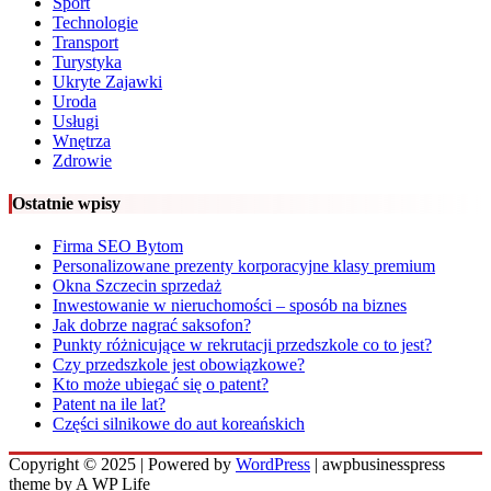
Sport
Technologie
Transport
Turystyka
Ukryte Zajawki
Uroda
Usługi
Wnętrza
Zdrowie
Ostatnie wpisy
Firma SEO Bytom
Personalizowane prezenty korporacyjne klasy premium
Okna Szczecin sprzedaż
Inwestowanie w nieruchomości – sposób na biznes
Jak dobrze nagrać saksofon?
Punkty różnicujące w rekrutacji przedszkole co to jest?
Czy przedszkole jest obowiązkowe?
Kto może ubiegać się o patent?
Patent na ile lat?
Części silnikowe do aut koreańskich
Copyright © 2025 | Powered by
WordPress
|
awpbusinesspress
theme by A WP Life