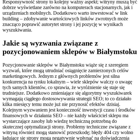
Responsywność strony to kolejny ważny aspekt; witryny muszą być
dobrze wyświetlane zarówno na komputerach stacjonarnych, jak i
urządzeniach mobilnych. Dodatkowo warto inwestować w link
building – zdobywanie wartościowych linków zwrotnych może
znacząco poprawić autorytet strony i jej pozycję w wynikach
wyszukiwania.
Jakie są wyzwania związane z
pozycjonowaniem sklepów w Białymstoku
Pozycjonowanie sklepów w Białymstoku wiąże się z szeregiem
wyzwań, które mogą utrudniać osiągnięcie zamierzonych celów
marketingowych. Jednym z głównych problemów jest silna
konkurencja na rynku lokalnym – wiele sklepów walczy o uwagę
tych samych klientów, co sprawia, że wyróżnienie się staje się
trudniejsze. Dodatkowo zmieniające się algorytmy wyszukiwarek
wymagają ciągłego dostosowywania strategii SEO; to co działało
kilka miesięcy temu może już nie przynosić efektów dzisiaj.
Kolejnym wyzwaniem jest konieczność inwestycji czasu i środków
finansowych w działania SEO – nie każdy właściciel sklepu ma
wystarczające zasoby lub wiedzę techniczną potrzebną do
skutecznej optymalizacji strony. Problemy techniczne związane z
witryną również mogą stanowić przeszkodę; błędy 404 czy wolno
ładujące się strony mogą negatywnie wpłynąć na doświadczenia