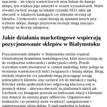
znaczenie – im więcej wartościowych stron linkuje do danego
sklepu, tym większa jego autorytet w oczach wyszukiwarek. Warto
również zwrócić uwagę na lokalne czynniki SEO, takie jak
obecność w lokalnych katalogach czy zbieranie recenzji od
klientów. Użytkownicy często kierują się opiniami innych przy
wyborze sklepu, dlatego pozytywne recenzje mogą znacząco
wpłynąć na decyzję zakupową.
Jakie działania marketingowe wspierają
pozycjonowanie sklepów w Białymstoku
Pozycjonowanie sklepów w Białymstoku można wspierać
różnorodnymi działaniami marketingowymi, które przyczyniają się
do zwiększenia widoczności i atrakcyjności oferty. Przede
wszystkim warto inwestować w content marketing, który polega na
tworzeniu wartościowych treści związanych z branżą sklepu. Blogi,
artykuły eksperckie czy poradniki mogą przyciągnąć uwagę
potencjalnych klientów oraz zachęcić ich do interakcji z marką.
Również media społecznościowe odgrywają kluczową rolę w
promocji sklepu – aktywna obecność na platformach takich jak
Facebook czy Instagram pozwala na budowanie relacji z klientami
oraz dotarcie do szerszej grupy odbiorców. Organizowanie
konkursów czy promocji może zwiększyć zaangażowanie i
zainteresowanie ofertą sklepu. E-mail marketing to kolejna