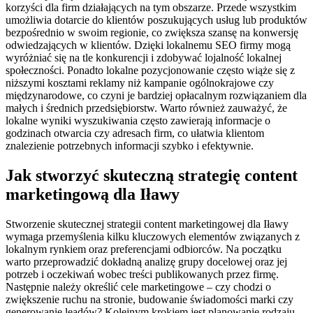
korzyści dla firm działających na tym obszarze. Przede wszystkim
umożliwia dotarcie do klientów poszukujących usług lub produktów
bezpośrednio w swoim regionie, co zwiększa szansę na konwersję
odwiedzających w klientów. Dzięki lokalnemu SEO firmy mogą
wyróżniać się na tle konkurencji i zdobywać lojalność lokalnej
społeczności. Ponadto lokalne pozycjonowanie często wiąże się z
niższymi kosztami reklamy niż kampanie ogólnokrajowe czy
międzynarodowe, co czyni je bardziej opłacalnym rozwiązaniem dla
małych i średnich przedsiębiorstw. Warto również zauważyć, że
lokalne wyniki wyszukiwania często zawierają informacje o
godzinach otwarcia czy adresach firm, co ułatwia klientom
znalezienie potrzebnych informacji szybko i efektywnie.
Jak stworzyć skuteczną strategię content
marketingową dla Iławy
Stworzenie skutecznej strategii content marketingowej dla Iławy
wymaga przemyślenia kilku kluczowych elementów związanych z
lokalnym rynkiem oraz preferencjami odbiorców. Na początku
warto przeprowadzić dokładną analizę grupy docelowej oraz jej
potrzeb i oczekiwań wobec treści publikowanych przez firmę.
Następnie należy określić cele marketingowe – czy chodzi o
zwiększenie ruchu na stronie, budowanie świadomości marki czy
generowanie leadów? Kolejnym krokiem jest planowanie rodzaju