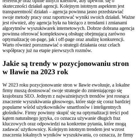
referencje oraz opinie innych klientów, aby upewnić się o
skuteczności działań agencji. Kolejnym istotnym aspektem jest
transparentność działań – agencja powinna jasno przedstawiać
swoje metody pracy oraz raportować wyniki swoich działań. Ważne
jest również, aby agencja była na bieżąco z trendami i zmianami
algorytmów wyszukiwarek internetowych. Dobrze dobrana agencja
powinna oferować kompleksową obsługę obejmującą zarówno
optymalizację on-page, jak i off-page oraz analizę konkurencji.
Warto również porozmawiać o strategii działania oraz celach
współpracy już na etapie pierwszych rozmów.
Jakie są trendy w pozycjonowaniu stron
w Iławie na 2023 rok
W 2023 roku pozycjonowanie stron w Iławie ewoluuje, a lokalne
firmy muszą dostosować swoje strategie do zmieniającego się
krajobrazu SEO. Jednym z najważniejszych trendów jest rosnąca
znaczenie wyszukiwania głosowego, które staje się coraz bardziej
popularne wśród użytkowników smartfonów i inteligentnych
głośników. Firmy powinny skupić się na optymalizacji treści pod
kątem naturalnego języka, co oznacza używanie długich fraz
kluczowych oraz odpowiedzi na konkretne pytania, które mogą
zadawać użytkownicy. Kolejnym istotnym trendem jest wzrost
znaczenia lokalnych wyników wyszukiwania, co oznacza, że firmy