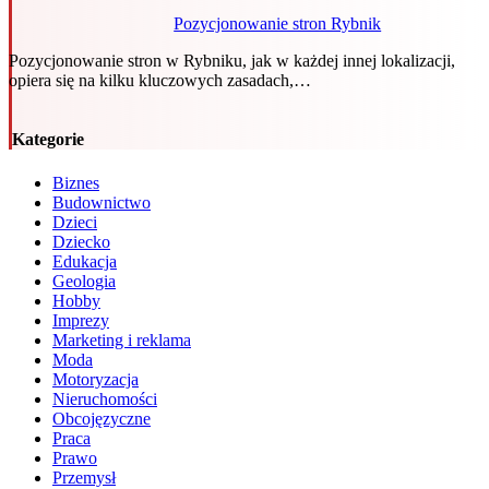
Pozycjonowanie stron Rybnik
Pozycjonowanie stron w Rybniku, jak w każdej innej lokalizacji,
opiera się na kilku kluczowych zasadach,…
Kategorie
Biznes
Budownictwo
Dzieci
Dziecko
Edukacja
Geologia
Hobby
Imprezy
Marketing i reklama
Moda
Motoryzacja
Nieruchomości
Obcojęzyczne
Praca
Prawo
Przemysł