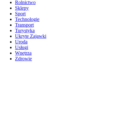
Rolnictwo
Sklepy
Sport
Technologie
Transport
Turystyka
Ukryte Zajawki
Uroda
Usługi
Wnętrza
Zdrowie
Ostatnie wpisy
Biura notarialne Szczecin
Firma SEO Bytom
Personalizowane prezenty korporacyjne klasy premium
Okna Szczecin sprzedaż
Inwestowanie w nieruchomości – sposób na biznes
Jak dobrze nagrać saksofon?
Punkty różnicujące w rekrutacji przedszkole co to jest?
Czy przedszkole jest obowiązkowe?
Kto może ubiegać się o patent?
Patent na ile lat?