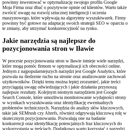
powinny inwestować w optymalizację swojego profilu Google
Moja Firma oraz dbać o pozytywne opinie od klientów. Warto także
zwrócić uwagę na rozwój sztucznej inteligencji i uczenia
maszynowego, które wpływają na algorytmy wyszukiwarek. Firmy
powinny być gotowe na adaptację swoich strategii SEO w oparciu o
te zmiany, aby utrzymać konkurencyjność na rynku.
Jakie narzędzia są najlepsze do
pozycjonowania stron w Iławie
W procesie pozycjonowania stron w Iławie istnieje wiele narzędzi,
które mogą pomóc firmom w optymalizacji ich obecności online.
Jednym z najpopularniejszych narzędzi jest Google Analytics, które
pozwala na śledzenie ruchu na stronie oraz analizowanie zachowań
użytkowników. Dzięki temu można lepiej zrozumieć, jakie treści
przyciągają uwagę odwiedzających i jakie działania przynoszą
najlepsze rezultaty. Kolejnym istotnym narzędziem jest Google
Search Console, które umożliwia monitorowanie wydajności strony
w wynikach wyszukiwania oraz identyfikację ewentualnych
problemów technicznych. Narzędzia do analizy słów kluczowych,
takie jak SEMrush czy Ahrefs, również odgrywają kluczową rolę w
skutecznym pozycjonowaniu. Pozwalają one na badanie
konkurencji oraz identyfikację potencjalnych fraz kluczowych do
wykorzystania w treściach. Dodatkowo warto korzystać z narzędzi