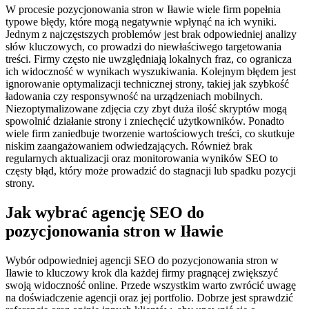
W procesie pozycjonowania stron w Iławie wiele firm popełnia
typowe błędy, które mogą negatywnie wpłynąć na ich wyniki.
Jednym z najczęstszych problemów jest brak odpowiedniej analizy
słów kluczowych, co prowadzi do niewłaściwego targetowania
treści. Firmy często nie uwzględniają lokalnych fraz, co ogranicza
ich widoczność w wynikach wyszukiwania. Kolejnym błędem jest
ignorowanie optymalizacji technicznej strony, takiej jak szybkość
ładowania czy responsywność na urządzeniach mobilnych.
Niezoptymalizowane zdjęcia czy zbyt duża ilość skryptów mogą
spowolnić działanie strony i zniechęcić użytkowników. Ponadto
wiele firm zaniedbuje tworzenie wartościowych treści, co skutkuje
niskim zaangażowaniem odwiedzających. Również brak
regularnych aktualizacji oraz monitorowania wyników SEO to
częsty błąd, który może prowadzić do stagnacji lub spadku pozycji
strony.
Jak wybrać agencję SEO do
pozycjonowania stron w Iławie
Wybór odpowiedniej agencji SEO do pozycjonowania stron w
Iławie to kluczowy krok dla każdej firmy pragnącej zwiększyć
swoją widoczność online. Przede wszystkim warto zwrócić uwagę
na doświadczenie agencji oraz jej portfolio. Dobrze jest sprawdzić