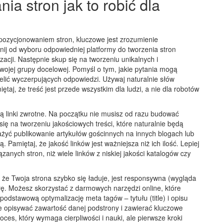
a stron jak to robić dla
pozycjonowaniem stron, kluczowe jest zrozumienie
ij od wyboru odpowiedniej platformy do tworzenia stron
zacji. Następnie skup się na tworzeniu unikalnych i
wojej grupy docelowej. Pomyśl o tym, jakie pytania mogą
zielić wyczerpujących odpowiedzi. Używaj naturalnie słów
iętaj, że treść jest przede wszystkim dla ludzi, a nie dla robotów
ją linki zwrotne. Na początku nie musisz od razu budować
się na tworzeniu jakościowych treści, które naturalnie będą
ważyć publikowanie artykułów gościnnych na innych blogach lub
 Pamiętaj, że jakość linków jest ważniejsza niż ich ilość. Lepiej
zanych stron, niż wiele linków z niskiej jakości katalogów czy
, że Twoja strona szybko się ładuje, jest responsywna (wygląda
urę. Możesz skorzystać z darmowych narzędzi online, które
odstawową optymalizację meta tagów – tytułu (title) i opisu
źle opisywać zawartość danej podstrony i zawierać kluczowe
oces, który wymaga cierpliwości i nauki, ale pierwsze kroki