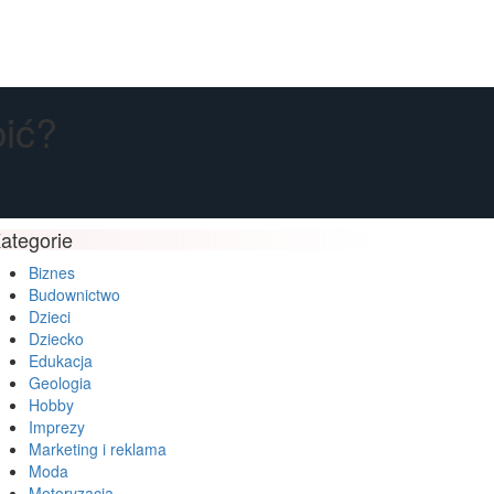
bić?
ategorie
Biznes
Budownictwo
Dzieci
Dziecko
Edukacja
Geologia
Hobby
Imprezy
Marketing i reklama
Moda
Motoryzacja