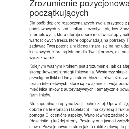
Zrozumienie pozycjonowani
początkujących
Dla osób dopiero rozpoczynających swoją przygodę z 
podstawowych zasad i unikanie częstych błędów. Zaczn
internetowych, która oferuje dobre możliwości optymali
wartościowych treści, które odpowiadają na potrzeby T
zadawać Twoi potencjalni klienci i staraj się na nie ud
kluczowych, które są istotne dla Twojej branży, ale pam
wyszukiwarek.
Kolejnym ważnym krokiem jest zrozumienie, jak działa
skomplikowanej strategii linkowania. Wystarczy skupić 
przyciągać linki od innych stron. Możesz również roz
forach internetowych, które są związane z Twoją branżą.
mieć kilka linków z autorytatywnych i tematycznie powią
farm linków.
Nie zapominaj o optymalizacji technicznej. Upewnij się
dobrze na telefonach i tabletach) i ma czytelną strukt
pomogą Ci ocenić te aspekty. Warto również zadbać o p
(description) każdej strony. Powinny one jasno i zwię
słowa. Pozycjonowanie stron jak to robić z głową, to pr