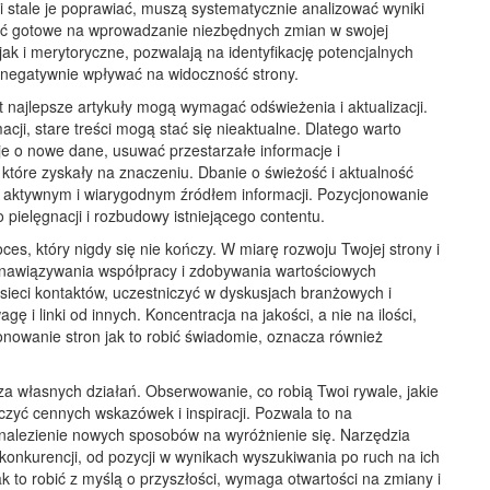
 i stale je poprawiać, muszą systematycznie analizować wyniki
 być gotowe na wprowadzanie niezbędnych zmian w swojej
ak i merytoryczne, pozwalają na identyfikację potencjalnych
negatywnie wpływać na widoczność strony.
 najlepsze artykuły mogą wymagać odświeżenia i aktualizacji.
cji, stare treści mogą stać się nieaktualne. Dlatego warto
 je o nowe dane, usuwać przestarzałe informacje i
tóre zyskały na znaczeniu. Dbanie o świeżość i aktualność
st aktywnym i wiarygodnym źródłem informacji. Pozycjonowanie
o pielęgnacji i rozbudowy istniejącego contentu.
ces, który nigdy się nie kończy. W miarę rozwoju Twojej strony i
ci nawiązywania współpracy i zdobywania wartościowych
ieci kontaktów, uczestniczyć w dyskusjach branżowych i
ę i linki od innych. Koncentracja na jakości, a nie na ilości,
nowanie stron jak to robić świadomie, oznacza również
za własnych działań. Obserwowanie, co robią Twoi rywale, jakie
rczyć cennych wskazówek i inspiracji. Pozwala to na
i znalezienie nowych sposobów na wyróżnienie się. Narzędzia
 konkurencji, od pozycji w wynikach wyszukiwania po ruch na ich
k to robić z myślą o przyszłości, wymaga otwartości na zmiany i