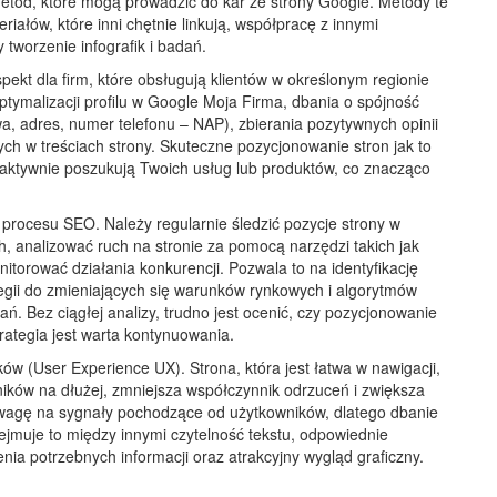
etod, które mogą prowadzić do kar ze strony Google. Metody te
iałów, które inni chętnie linkują, współpracę z innymi
 tworzenie infografik i badań.
pekt dla firm, które obsługują klientów w określonym regionie
ptymalizacji profilu w Google Moja Firma, dbania o spójność
, adres, numer telefonu – NAP), zbierania pozytywnych opinii
ch w treściach strony. Skuteczne pozycjonowanie stron jak to
u i aktywnie poszukują Twoich usług lub produktów, co znacząco
 procesu SEO. Należy regularnie śledzić pozycje strony w
 analizować ruch na stronie za pomocą narzędzi takich jak
itorować działania konkurencji. Pozwala to na identyfikację
gii do zmieniających się warunków rynkowych i algorytmów
ń. Bez ciągłej analizy, trudno jest ocenić, czy pozycjonowanie
strategia jest warta kontynuowania.
w (User Experience UX). Strona, która jest łatwa w nawigacji,
ników na dłużej, zmniejsza współczynnik odrzuceń i zwiększa
uwagę na sygnały pochodzące od użytkowników, dlatego dbanie
jmuje to między innymi czytelność tekstu, odpowiednie
nia potrzebnych informacji oraz atrakcyjny wygląd graficzny.