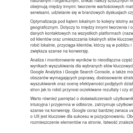
naturalnym i organicznym, unikać należy sztucznych m
obejmują między innymi: tworzenie wartościowych mater
serwisami, udzielanie się w branżowych dyskusjach czy
Optymalizacja pod kątem lokalnym to kolejny istotny as
geograficznym. Dotyczy to między innymi tworzenia i o
danych kontaktowych na wszystkich platformach (nazwa
od klientów oraz umieszczania lokalnych słów kluczowy
robić lokalnie, przyciąga klientów, którzy są w pobliż
zwiększa szanse na konwersję.
Analiza i monitorowanie wyników to nieodłączna część
wynikach wyszukiwania dla wybranych słów kluczowych,
Google Analytics i Google Search Console, a także mon
obszarów wymagających poprawy, dostosowanie strate
wyszukiwarek oraz ocenę efektywności podjętych działa
stron jak to robić przynosi oczekiwane rezultaty i czy 
Warto również pamiętać o doświadczeniach użytkownikó
intuicyjna i przyjemna w odbiorze, zatrzymuje użytkow
szanse na konwersję. Google coraz bardziej zwraca 
o UX jest kluczowe dla sukcesu w pozycjonowaniu. Obe
rozmieszczenie elementów na stronie, łatwość znalezie