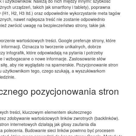
k i użytkowników. Należą do nich między innymi: szybkość
nych urządzeń, takich jak smartfony i tablety), poprawna
 (H1, H2, H3 itd.) oraz odpowiednie wykorzystanie meta tagów
icznych, nawet najlepsza treść nie zostanie odpowiednio
eż zwrócić uwagę na bezpieczeństwo strony, takie jak
rzenie wartościowych treści. Google preferuje strony, które
informacji. Oznacza to tworzenie unikalnych, dobrze
y infografik, które odpowiadają na pytania i potrzeby
ane i wzbogacane o nowe informacje. Zastosowanie słów
 siłę, aby nie wyglądało na spamerskie. Pozycjonowanie stron
niu użytkownikom tego, czego szukają, a wyszukiwarkom
edzinie.
cznego pozycjonowania stron
owych treści, kluczowym elementem skutecznego
rzez zdobywanie wartościowych linków zwrotnych (backlinków).
ron internetowych działają jak głosy zaufania dla
dna polecenia. Budowanie sieci linków powinno być procesem