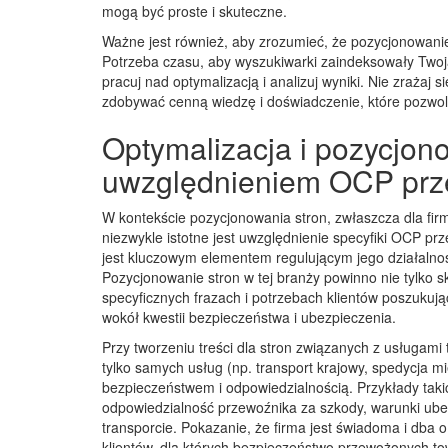
mogą być proste i skuteczne.
Ważne jest również, aby zrozumieć, że pozycjonowanie t
Potrzeba czasu, aby wyszukiwarki zaindeksowały Twoją 
pracuj nad optymalizacją i analizuj wyniki. Nie zraża
zdobywać cenną wiedzę i doświadczenie, które pozwolą
Optymalizacja i pozycjono
uwzględnieniem OCP prz
W kontekście pozycjonowania stron, zwłaszcza dla firm
niezwykle istotne jest uwzględnienie specyfiki OCP pr
jest kluczowym elementem regulującym jego działalno
Pozycjonowanie stron w tej branży powinno nie tylko 
specyficznych frazach i potrzebach klientów poszukuj
wokół kwestii bezpieczeństwa i ubezpieczenia.
Przy tworzeniu treści dla stron związanych z usługami
tylko samych usług (np. transport krajowy, spedycja 
bezpieczeństwem i odpowiedzialnością. Przykłady ta
odpowiedzialność przewoźnika za szkody, warunki ube
transporcie. Pokazanie, że firma jest świadoma i dba 
klientów, dla których bezpieczeństwo przewożonych to