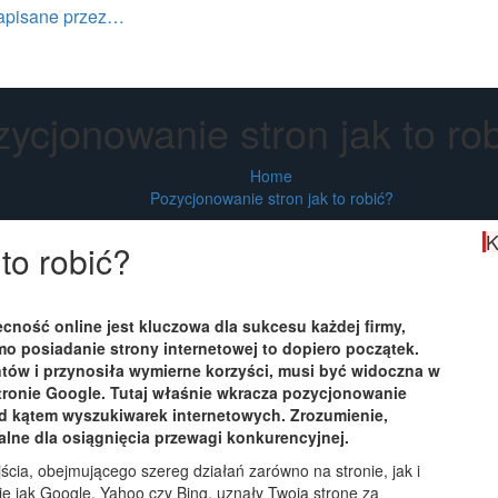
apisane przez…
ycjonowanie stron jak to ro
Home
Pozycjonowanie stron jak to robić?
K
to robić?
ność online jest kluczowa dla sukcesu każdej firmy,
amo posiadanie strony internetowej to dopiero początek.
ntów i przynosiła wymierne korzyści, musi być widoczna w
tronie Google. Tutaj właśnie wkracza pozycjonowanie
pod kątem wyszukiwarek internetowych. Zrozumienie,
alne dla osiągnięcia przewagi konkurencyjnej.
ścia, obejmującego szereg działań zarówno na stronie, jak i
kie jak Google, Yahoo czy Bing, uznały Twoją stronę za