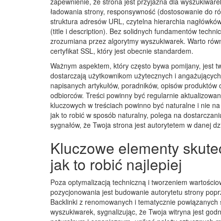
zapewnienie, że strona jest przyjazna dla wyszukiware
ładowania strony, responsywność (dostosowanie do róż
struktura adresów URL, czytelna hierarchia nagłówków
(title i description). Bez solidnych fundamentów techn
zrozumiana przez algorytmy wyszukiwarek. Warto równi
certyfikat SSL, który jest obecnie standardem.
Ważnym aspektem, który często bywa pomijany, jest two
dostarczają użytkownikom użytecznych i angażujących 
napisanych artykułów, poradników, opisów produktów cz
odbiorców. Treści powinny być regularnie aktualizow
kluczowych w treściach powinno być naturalne i nie na
jak to robić w sposób naturalny, polega na dostarcza
sygnałów, że Twoja strona jest autorytetem w danej dzi
Kluczowe elementy skute
jak to robić najlepiej
Poza optymalizacją techniczną i tworzeniem wartości
pozycjonowania jest budowanie autorytetu strony pop
Backlinki z renomowanych i tematycznie powiązanych st
wyszukiwarek, sygnalizując, że Twoja witryna jest go