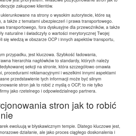
decyzje zakupowe klientów.
ukierunkowane na strony o wysokim autorytecie, które są
, a także z tematami ubezpieczeń i prawa transportowego.
wa transportowego, fora dyskusyjne dla przewoźników, a także
ły naturalne i świadczyły o wartości merytorycznej Twojej
eli się wiedzą w obszarze OCP i innych aspektów transportu,
nym przypadku, jest kluczowa. Szybkość ładowania,
awna hierarchia nagłówków to standardy, których należy
dedykowanej sekcji na stronie, która szczegółowo omawia
, procedurami reklamacyjnymi i wszelkimi innymi aspektami
Jasne przedstawienie tych informacji może być silnym
wanie stron jak to robić z myślą o OCP, to nie tylko
irmy jako rzetelnego i odpowiedzialnego partnera.
jonowania stron jak to robić
inie
arek ewoluują w błyskawicznym tempie. Dlatego kluczowe jest,
norazowe działanie, ale jako proces ciągłego doskonalenia i