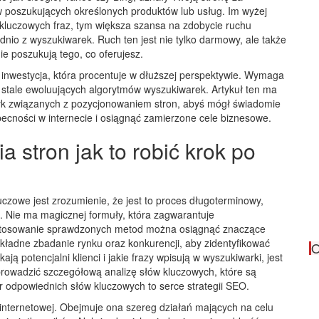
ów poszukujących określonych produktów lub usług. Im wyżej
 kluczowych fraz, tym większa szansa na zdobycie ruchu
nio z wyszukiwarek. Ruch ten jest nie tylko darmowy, ale także
ie poszukują tego, co oferujesz.
o inwestycja, która procentuje w dłuższej perspektywie. Wymaga
o stale ewoluujących algorytmów wyszukiwarek. Artykuł ten ma
ktyk związanych z pozycjonowaniem stron, abyś mógł świadomie
ecności w internecie i osiągnąć zamierzone cele biznesowe.
stron jak to robić krok po
zowe jest zrozumienie, że jest to proces długoterminowy,
. Nie ma magicznej formuły, która zagwarantuje
stosowanie sprawdzonych metod można osiągnąć znaczące
okładne zbadanie rynku oraz konkurencji, aby zidentyfikować
O
ją potencjalni klienci i jakie frazy wpisują w wyszukiwarki, jest
prowadzić szczegółową analizę słów kluczowych, które są
ór odpowiednich słów kluczowych to serce strategii SEO.
 internetowej. Obejmuje ona szereg działań mających na celu