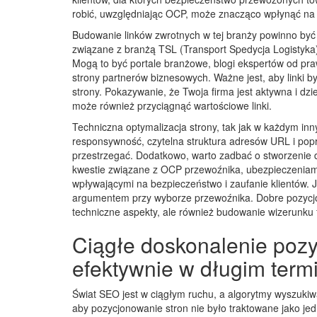
robić, uwzględniając OCP, może znacząco wpłynąć na 
Budowanie linków zwrotnych w tej branży powinno być 
związane z branżą TSL (Transport Spedycja Logistyka)
Mogą to być portale branżowe, blogi ekspertów od pra
strony partnerów biznesowych. Ważne jest, aby linki by
strony. Pokazywanie, że Twoja firma jest aktywna i dzi
może również przyciągnąć wartościowe linki.
Techniczna optymalizacja strony, tak jak w każdym in
responsywność, czytelna struktura adresów URL i popr
przestrzegać. Dodatkowo, warto zadbać o stworzenie 
kwestie związane z OCP przewoźnika, ubezpieczeniami
wpływającymi na bezpieczeństwo i zaufanie klientów. 
argumentem przy wyborze przewoźnika. Dobre pozycjono
techniczne aspekty, ale również budowanie wizerunku f
Ciągłe doskonalenie pozyc
efektywnie w długim term
Świat SEO jest w ciągłym ruchu, a algorytmy wyszukiw
aby pozycjonowanie stron nie było traktowane jako jed