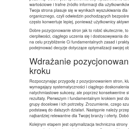
wartościowe i trafne źródło informacji dla użytkownik
Twoja strona plasuje się w wynikach wyszukiwania dla
organicznego, czyli odwiedzin pochodzących bezpośred
często konwertuje lepiej, ponieważ użytkownicy aktywn
Dobre pozycjonowanie stron jak to robić skutecznie, t
cierpliwości, ciągłego uczenia się i dostosowywania d
na celu przybliżenie Ci fundamentalnych zasad i pra
podejmować decyzje dotyczące optymalizacji swojej ob
Wdrażanie pozycjonowania 
kroku
Rozpoczynając przygodę z pozycjonowaniem stron, kluc
wymagający systematyczności i ciągłego doskonalenia
natychmiastowe sukcesy, ale poprzez konsekwentne 
rezultaty. Pierwszym i fundamentalnym krokiem jest d
grupy docelowe i ich potrzeby. Zrozumienie, czego szuka
podstawą do dalszych działań. Następnie należy prze
najbardziej relewantne dla Twojej branży i oferty. Dob
Kolejnym etapem jest optymalizacja techniczna strony