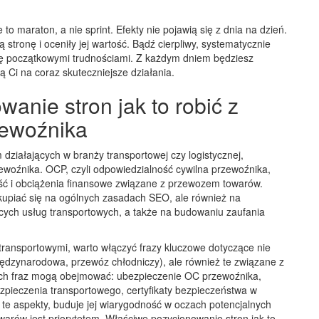
o maraton, a nie sprint. Efekty nie pojawią się z dnia na dzień.
stronę i oceniły jej wartość. Bądź cierpliwy, systematycznie
j się początkowymi trudnościami. Z każdym dniem będziesz
 Ci na coraz skuteczniejsze działania.
wanie stron jak to robić z
ewoźnika
 działających w branży transportowej czy logistycznej,
zewoźnika. OCP, czyli odpowiedzialność cywilna przewoźnika,
ść i obciążenia finansowe związane z przewozem towarów.
skupiać się na ogólnych zasadach SEO, ale również na
ących usług transportowych, a także na budowaniu zaufania
 transportowymi, warto włączyć frazy kluczowe dotyczące nie
międzynarodowa, przewóz chłodniczy), ale również te związane z
kich fraz mogą obejmować: ubezpieczenie OC przewoźnika,
zpieczenia transportowego, certyfikaty bezpieczeństwa w
o te aspekty, buduje jej wiarygodność w oczach potencjalnych
warów jest priorytetem. Właściwe pozycjonowanie stron jak to