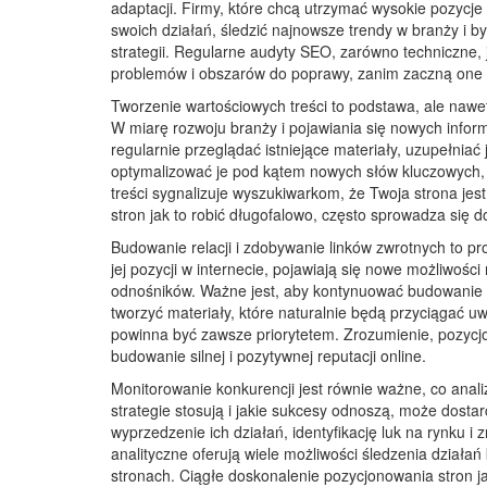
adaptacji. Firmy, które chcą utrzymać wysokie pozycje
swoich działań, śledzić najnowsze trendy w branży i
strategii. Regularne audyty SEO, zarówno techniczne, j
problemów i obszarów do poprawy, zanim zaczną one 
Tworzenie wartościowych treści to podstawa, ale nawet
W miarę rozwoju branży i pojawiania się nowych informa
regularnie przeglądać istniejące materiały, uzupełniać
optymalizować je pod kątem nowych słów kluczowych, k
treści sygnalizuje wyszukiwarkom, że Twoja strona je
stron jak to robić długofalowo, często sprowadza się d
Budowanie relacji i zdobywanie linków zwrotnych to pro
jej pozycji w internecie, pojawiają się nowe możliwoś
odnośników. Ważne jest, aby kontynuować budowanie s
tworzyć materiały, które naturalnie będą przyciągać uwag
powinna być zawsze priorytetem. Zrozumienie, pozycjo
budowanie silnej i pozytywnej reputacji online.
Monitorowanie konkurencji jest równie ważne, co anali
strategie stosują i jakie sukcesy odnoszą, może dosta
wyprzedzenie ich działań, identyfikację luk na rynku 
analityczne oferują wiele możliwości śledzenia działań
stronach. Ciągłe doskonalenie pozycjonowania stron ja