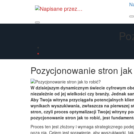
Skip
N
to
the
Primary
content
Menu
Poz
Pozycjonowanie stron jak 
W dzisiejszym dynamicznym świecie cyfrowym obec
niezależnie od jej wielkości czy branży. Jednak s
Aby Twoja witryna przyciągała potencjalnych klie
wynikach wyszukiwania, zwłaszcza na pierwszej s
stron, czyli proces optymalizacji Twojej witryny 
pozycjonowanie stron jak to robić, jest fundament
Proces ten jest złożony i wymaga strategicznego podej
poza nią. Celem jest sprawienie, aby wyszukiwarki, ta