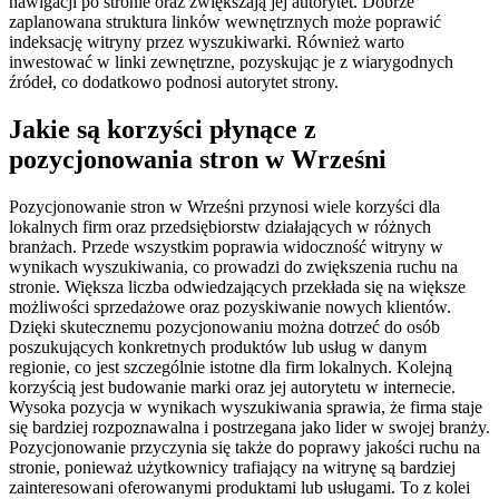
nawigacji po stronie oraz zwiększają jej autorytet. Dobrze
zaplanowana struktura linków wewnętrznych może poprawić
indeksację witryny przez wyszukiwarki. Również warto
inwestować w linki zewnętrzne, pozyskując je z wiarygodnych
źródeł, co dodatkowo podnosi autorytet strony.
Jakie są korzyści płynące z
pozycjonowania stron w Wrześni
Pozycjonowanie stron w Wrześni przynosi wiele korzyści dla
lokalnych firm oraz przedsiębiorstw działających w różnych
branżach. Przede wszystkim poprawia widoczność witryny w
wynikach wyszukiwania, co prowadzi do zwiększenia ruchu na
stronie. Większa liczba odwiedzających przekłada się na większe
możliwości sprzedażowe oraz pozyskiwanie nowych klientów.
Dzięki skutecznemu pozycjonowaniu można dotrzeć do osób
poszukujących konkretnych produktów lub usług w danym
regionie, co jest szczególnie istotne dla firm lokalnych. Kolejną
korzyścią jest budowanie marki oraz jej autorytetu w internecie.
Wysoka pozycja w wynikach wyszukiwania sprawia, że firma staje
się bardziej rozpoznawalna i postrzegana jako lider w swojej branży.
Pozycjonowanie przyczynia się także do poprawy jakości ruchu na
stronie, ponieważ użytkownicy trafiający na witrynę są bardziej
zainteresowani oferowanymi produktami lub usługami. To z kolei