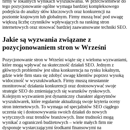
firmy w lokalnych wynikach wyszukiwania. W przeciwieństwie do
tego pozycjonowanie ogólne wymaga bardziej kompleksowego
podejścia do analizy słów kluczowych oraz konkurencji na
poziomie krajowym lub globalnym. Firmy muszą brać pod uwagę
większą liczbę czynników wpływających na ranking stron
internetowych oraz stosować bardziej zaawansowane techniki SEO.
Jakie są wyzwania związane z
pozycjonowaniem stron w Wrześni
Pozycjonowanie stron w Wrześni wiąże się z wieloma wyzwaniami,
które mogą wpływać na skuteczność działań SEO. Jednym z
głównych problemów jest silna konkurencja na rynku lokalnym,
gdzie wiele firm stara się zdobyć uwagę klientów poprzez wysoką
widoczność w wyszukiwarkach. Firmy muszą nieustannie
monitorować działania konkurencji oraz dostosowywać swoje
strategie SEO do zmieniających się warunków rynkowych.
Kolejnym wyzwaniem jest dynamiczny charakter algorytmów
wyszukiwarek, które regularnie aktualizują swoje kryteria oceny
stron internetowych. To wymaga od specjalistów SEO ciągłego
uczenia się i dostosowywania swoich działań do nowych
wytycznych oraz trendów branżowych. Inne trudności mogą
wynikać z ograniczeń budżetowych – wiele małych firm nie
dysponuje wystarczającymi środkami finansowymi na