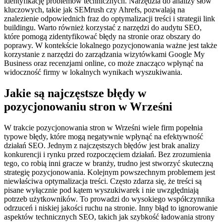
identyfikację problemów technicznych. Narzędzia do analizy słów
kluczowych, takie jak SEMrush czy Ahrefs, pozwalają na
znalezienie odpowiednich fraz do optymalizacji treści i strategii link
buildingu. Warto również korzystać z narzędzi do audytu SEO,
które pomogą zidentyfikować błędy na stronie oraz obszary do
poprawy. W kontekście lokalnego pozycjonowania ważne jest także
korzystanie z narzędzi do zarządzania wizytówkami Google My
Business oraz recenzjami online, co może znacząco wpłynąć na
widoczność firmy w lokalnych wynikach wyszukiwania.
Jakie są najczęstsze błędy w
pozycjonowaniu stron w Wrześni
W trakcie pozycjonowania stron w Wrześni wiele firm popełnia
typowe błędy, które mogą negatywnie wpłynąć na efektywność
działań SEO. Jednym z najczęstszych błędów jest brak analizy
konkurencji i rynku przed rozpoczęciem działań. Bez zrozumienia
tego, co robią inni gracze w branży, trudno jest stworzyć skuteczną
strategię pozycjonowania. Kolejnym powszechnym problemem jest
niewłaściwa optymalizacja treści. Często zdarza się, że treści są
pisane wyłącznie pod kątem wyszukiwarek i nie uwzględniają
potrzeb użytkowników. To prowadzi do wysokiego współczynnika
odrzuceń i niskiej jakości ruchu na stronie. Inny błąd to ignorowanie
aspektów technicznych SEO, takich jak szybkość ładowania strony