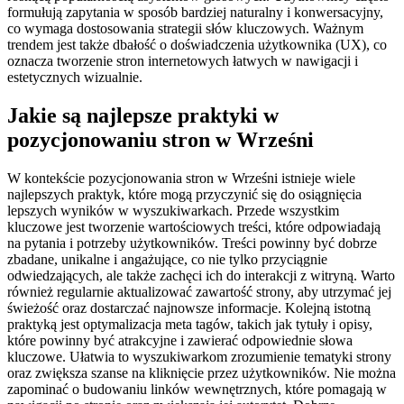
formułują zapytania w sposób bardziej naturalny i konwersacyjny,
co wymaga dostosowania strategii słów kluczowych. Ważnym
trendem jest także dbałość o doświadczenia użytkownika (UX), co
oznacza tworzenie stron internetowych łatwych w nawigacji i
estetycznych wizualnie.
Jakie są najlepsze praktyki w
pozycjonowaniu stron w Wrześni
W kontekście pozycjonowania stron w Wrześni istnieje wiele
najlepszych praktyk, które mogą przyczynić się do osiągnięcia
lepszych wyników w wyszukiwarkach. Przede wszystkim
kluczowe jest tworzenie wartościowych treści, które odpowiadają
na pytania i potrzeby użytkowników. Treści powinny być dobrze
zbadane, unikalne i angażujące, co nie tylko przyciągnie
odwiedzających, ale także zachęci ich do interakcji z witryną. Warto
również regularnie aktualizować zawartość strony, aby utrzymać jej
świeżość oraz dostarczać najnowsze informacje. Kolejną istotną
praktyką jest optymalizacja meta tagów, takich jak tytuły i opisy,
które powinny być atrakcyjne i zawierać odpowiednie słowa
kluczowe. Ułatwia to wyszukiwarkom zrozumienie tematyki strony
oraz zwiększa szanse na kliknięcie przez użytkowników. Nie można
zapominać o budowaniu linków wewnętrznych, które pomagają w