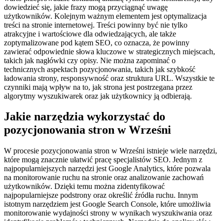
dowiedzieć się, jakie frazy mogą przyciągnąć uwagę
użytkowników. Kolejnym ważnym elementem jest optymalizacja
treści na stronie internetowej. Treści powinny być nie tylko
atrakcyjne i wartościowe dla odwiedzających, ale także
zoptymalizowane pod kątem SEO, co oznacza, że powinny
zawierać odpowiednie słowa kluczowe w strategicznych miejscach,
takich jak nagłówki czy opisy. Nie można zapominać o
technicznych aspektach pozycjonowania, takich jak szybkość
ładowania strony, responsywność oraz struktura URL. Wszystkie te
czynniki mają wpływ na to, jak strona jest postrzegana przez
algorytmy wyszukiwarek oraz jak użytkownicy ją odbierają.
Jakie narzędzia wykorzystać do
pozycjonowania stron w Wrześni
W procesie pozycjonowania stron w Wrześni istnieje wiele narzędzi,
które mogą znacznie ułatwić pracę specjalistów SEO. Jednym z
najpopularniejszych narzędzi jest Google Analytics, które pozwala
na monitorowanie ruchu na stronie oraz analizowanie zachowań
użytkowników. Dzięki temu można zidentyfikować
najpopularniejsze podstrony oraz określić źródła ruchu. Innym
istotnym narzędziem jest Google Search Console, które umożliwia
monitorowanie wydajności strony w wynikach wyszukiwania oraz