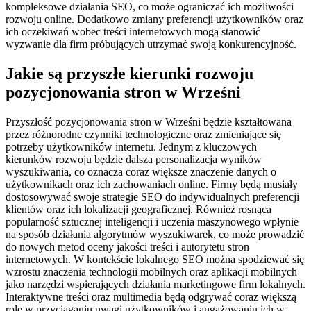
kompleksowe działania SEO, co może ograniczać ich możliwości
rozwoju online. Dodatkowo zmiany preferencji użytkowników oraz
ich oczekiwań wobec treści internetowych mogą stanowić
wyzwanie dla firm próbujących utrzymać swoją konkurencyjność.
Jakie są przyszłe kierunki rozwoju
pozycjonowania stron w Wrześni
Przyszłość pozycjonowania stron w Wrześni będzie kształtowana
przez różnorodne czynniki technologiczne oraz zmieniające się
potrzeby użytkowników internetu. Jednym z kluczowych
kierunków rozwoju będzie dalsza personalizacja wyników
wyszukiwania, co oznacza coraz większe znaczenie danych o
użytkownikach oraz ich zachowaniach online. Firmy będą musiały
dostosowywać swoje strategie SEO do indywidualnych preferencji
klientów oraz ich lokalizacji geograficznej. Również rosnąca
popularność sztucznej inteligencji i uczenia maszynowego wpłynie
na sposób działania algorytmów wyszukiwarek, co może prowadzić
do nowych metod oceny jakości treści i autorytetu stron
internetowych. W kontekście lokalnego SEO można spodziewać się
wzrostu znaczenia technologii mobilnych oraz aplikacji mobilnych
jako narzędzi wspierających działania marketingowe firm lokalnych.
Interaktywne treści oraz multimedia będą odgrywać coraz większą
rolę w przyciąganiu uwagi użytkowników i angażowaniu ich w