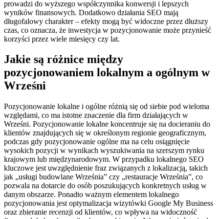
prowadzi do wyższego współczynnika konwersji i lepszych
wyników finansowych. Dodatkowo działania SEO mają
długofalowy charakter – efekty mogą być widoczne przez dłuższy
czas, co oznacza, że inwestycja w pozycjonowanie może przynieść
korzyści przez wiele miesięcy czy lat.
Jakie są różnice między
pozycjonowaniem lokalnym a ogólnym w
Wrześni
Pozycjonowanie lokalne i ogólne różnią się od siebie pod wieloma
względami, co ma istotne znaczenie dla firm działających w
Wrześni. Pozycjonowanie lokalne koncentruje się na docieraniu do
klientów znajdujących się w określonym regionie geograficznym,
podczas gdy pozycjonowanie ogólne ma na celu osiągnięcie
wysokich pozycji w wynikach wyszukiwania na szerszym rynku
krajowym lub międzynarodowym. W przypadku lokalnego SEO
kluczowe jest uwzględnienie fraz związanych z lokalizacją, takich
jak „usługi budowlane Września” czy „restauracje Września”, co
pozwala na dotarcie do osób poszukujących konkretnych usług w
danym obszarze. Ponadto ważnym elementem lokalnego
pozycjonowania jest optymalizacja wizytówki Google My Business
oraz zbieranie recenzji od klientów, co wpływa na widoczność