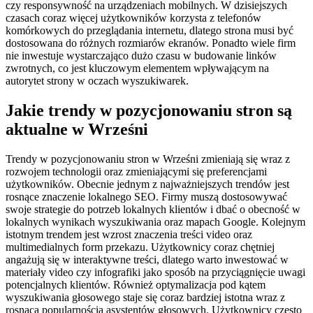
czy responsywność na urządzeniach mobilnych. W dzisiejszych
czasach coraz więcej użytkowników korzysta z telefonów
komórkowych do przeglądania internetu, dlatego strona musi być
dostosowana do różnych rozmiarów ekranów. Ponadto wiele firm
nie inwestuje wystarczająco dużo czasu w budowanie linków
zwrotnych, co jest kluczowym elementem wpływającym na
autorytet strony w oczach wyszukiwarek.
Jakie trendy w pozycjonowaniu stron są
aktualne w Wrześni
Trendy w pozycjonowaniu stron w Wrześni zmieniają się wraz z
rozwojem technologii oraz zmieniającymi się preferencjami
użytkowników. Obecnie jednym z najważniejszych trendów jest
rosnące znaczenie lokalnego SEO. Firmy muszą dostosowywać
swoje strategie do potrzeb lokalnych klientów i dbać o obecność w
lokalnych wynikach wyszukiwania oraz mapach Google. Kolejnym
istotnym trendem jest wzrost znaczenia treści video oraz
multimedialnych form przekazu. Użytkownicy coraz chętniej
angażują się w interaktywne treści, dlatego warto inwestować w
materiały video czy infografiki jako sposób na przyciągnięcie uwagi
potencjalnych klientów. Również optymalizacja pod kątem
wyszukiwania głosowego staje się coraz bardziej istotna wraz z
rosnącą popularnością asystentów głosowych. Użytkownicy często