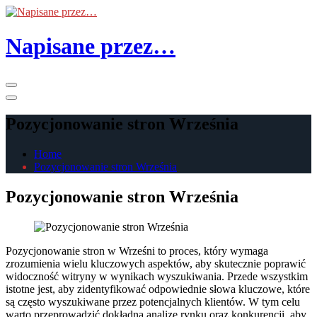
Skip
to
the
Napisane przez…
content
Primary
Menu
Pozycjonowanie stron Września
Home
Pozycjonowanie stron Września
Pozycjonowanie stron Września
Pozycjonowanie stron w Wrześni to proces, który wymaga
zrozumienia wielu kluczowych aspektów, aby skutecznie poprawić
widoczność witryny w wynikach wyszukiwania. Przede wszystkim
istotne jest, aby zidentyfikować odpowiednie słowa kluczowe, które
są często wyszukiwane przez potencjalnych klientów. W tym celu
warto przeprowadzić dokładną analizę rynku oraz konkurencji, aby