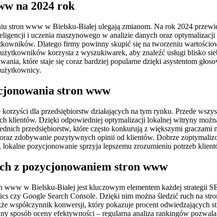
ww na 2024 rok
iu stron www w Bielsku-Białej ulegają zmianom. Na rok 2024 przewiduj
eligencji i uczenia maszynowego w analizie danych oraz optymalizacji t
użytkowników. Dlatego firmy powinny skupić się na tworzeniu wartościo
użytkowników korzysta z wyszukiwarek, aby znaleźć usługi blisko siebi
nia, które staje się coraz bardziej popularne dzięki asystentom gło
 użytkownicy.
zycjonowania stron www
orzyści dla przedsiębiorstw działających na tym rynku. Przede wszys
ych klientów. Dzięki odpowiedniej optymalizacji lokalnej witryny mo
ednich przedsiębiorstw, które często konkurują z większymi graczami
 oraz zdobywanie pozytywnych opinii od klientów. Dobrze zoptymaliz
 lokalne pozycjonowanie sprzyja lepszemu zrozumieniu potrzeb klien
ych z pozycjonowaniem stron www
n www w Bielsku-Białej jest kluczowym elementem każdej strategii 
ics czy Google Search Console. Dzięki nim można śledzić ruch na stron
także współczynnik konwersji, który pokazuje procent odwiedzającyc
jny sposób oceny efektywności – regularna analiza rankingów pozwala