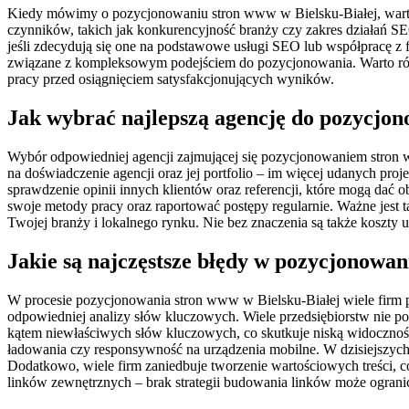
Kiedy mówimy o pozycjonowaniu stron www w Bielsku-Białej, warto
czynników, takich jak konkurencyjność branży czy zakres działań S
jeśli zdecydują się one na podstawowe usługi SEO lub współpracę z 
związane z kompleksowym podejściem do pozycjonowania. Warto równ
pracy przed osiągnięciem satysfakcjonujących wyników.
Jak wybrać najlepszą agencję do pozycjo
Wybór odpowiedniej agencji zajmującej się pozycjonowaniem stron 
na doświadczenie agencji oraz jej portfolio – im więcej udanych pro
sprawdzenie opinii innych klientów oraz referencji, które mogą dać 
swoje metody pracy oraz raportować postępy regularnie. Ważne jest t
Twojej branży i lokalnego rynku. Nie bez znaczenia są także koszty 
Jakie są najczęstsze błędy w pozycjonowa
W procesie pozycjonowania stron www w Bielsku-Białej wiele firm 
odpowiedniej analizy słów kluczowych. Wiele przedsiębiorstw nie pośw
kątem niewłaściwych słów kluczowych, co skutkuje niską widocznoś
ładowania czy responsywność na urządzenia mobilne. W dzisiejszych
Dodatkowo, wiele firm zaniedbuje tworzenie wartościowych treści, 
linków zewnętrznych – brak strategii budowania linków może ogran