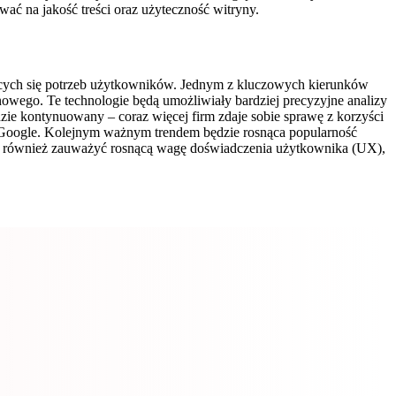
ć na jakość treści oraz użyteczność witryny.
jących się potrzeb użytkowników. Jednym z kluczowych kierunków
owego. Te technologie będą umożliwiały bardziej precyzyjne analizy
ie kontynuowany – coraz więcej firm zdaje sobie sprawę z korzyści
h Google. Kolejnym ważnym trendem będzie rosnąca popularność
rto również zauważyć rosnącą wagę doświadczenia użytkownika (UX),