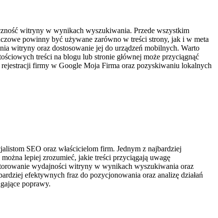
oczność witryny w wynikach wyszukiwania. Przede wszystkim
kluczowe powinny być używane zarówno w treści strony, jak i w meta
nia witryny oraz dostosowanie jej do urządzeń mobilnych. Warto
ościowych treści na blogu lub stronie głównej może przyciągnąć
jestracji firmy w Google Moja Firma oraz pozyskiwaniu lokalnych
alistom SEO oraz właścicielom firm. Jednym z najbardziej
można lepiej zrozumieć, jakie treści przyciągają uwagę
itorowanie wydajności witryny w wynikach wyszukiwania oraz
bardziej efektywnych fraz do pozycjonowania oraz analizę działań
agające poprawy.