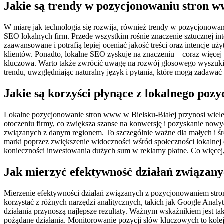
Jakie są trendy w pozycjonowaniu stron w
W miarę jak technologia się rozwija, również trendy w pozycjonowan
SEO lokalnych firm. Przede wszystkim rośnie znaczenie sztucznej int
zaawansowane i potrafią lepiej oceniać jakość treści oraz intencje 
klientów. Ponadto, lokalne SEO zyskuje na znaczeniu – coraz więcej 
kluczowa. Warto także zwrócić uwagę na rozwój głosowego wyszukiwa
trendu, uwzględniając naturalny język i pytania, które mogą zadawać
Jakie są korzyści płynące z lokalnego po
Lokalne pozycjonowanie stron www w Bielsku-Białej przynosi wiele k
otoczeniu firmy, co zwiększa szanse na konwersję i pozyskanie now
związanych z danym regionem. To szczególnie ważne dla małych i śr
marki poprzez zwiększenie widoczności wśród społeczności lokalnej
konieczności inwestowania dużych sum w reklamy płatne. Co więcej,
Jak mierzyć efektywność działań związan
Mierzenie efektywności działań związanych z pozycjonowaniem stro
korzystać z różnych narzędzi analitycznych, takich jak Google Analyt
działania przynoszą najlepsze rezultaty. Ważnym wskaźnikiem jest 
pożądane działania. Monitorowanie pozycji słów kluczowych to kole