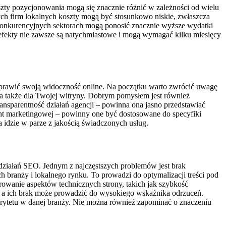
ty pozycjonowania mogą się znacznie różnić w zależności od wielu
ch firm lokalnych koszty mogą być stosunkowo niskie, zwłaszcza
j konkurencyjnych sektorach mogą ponosić znacznie wyższe wydatki
fekty nie zawsze są natychmiastowe i mogą wymagać kilku miesięcy
oprawić swoją widoczność online. Na początku warto zwrócić uwagę
nia także dla Twojej witryny. Dobrym pomysłem jest również
ransparentność działań agencji – powinna ona jasno przedstawiać
tent marketingowej – powinny one być dostosowane do specyfiki
a idzie w parze z jakością świadczonych usług.
działań SEO. Jednym z najczęstszych problemów jest brak
ch branży i lokalnego rynku. To prowadzi do optymalizacji treści pod
wanie aspektów technicznych strony, takich jak szybkość
, a ich brak może prowadzić do wysokiego wskaźnika odrzuceń.
orytetu w danej branży. Nie można również zapominać o znaczeniu