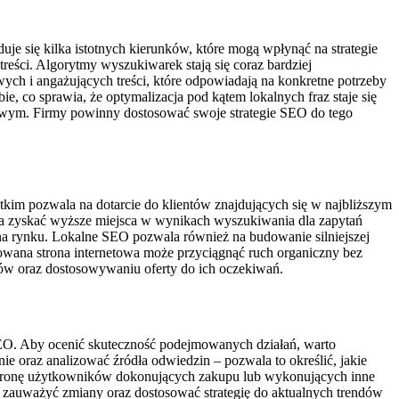
e się kilka istotnych kierunków, które mogą wpłynąć na strategie
reści. Algorytmy wyszukiwarek stają się coraz bardziej
wych i angażujących treści, które odpowiadają na konkretne potrzeby
e, co sprawia, że optymalizacja pod kątem lokalnych fraz staje się
sowym. Firmy powinny dostosować swoje strategie SEO do tego
tkim pozwala na dotarcie do klientów znajdujących się w najbliższym
żna zyskać wyższe miejsca w wynikach wyszukiwania dla zapytań
 na rynku. Lokalne SEO pozwala również na budowanie silniejszej
owana strona internetowa może przyciągnąć ruch organiczny bez
tów oraz dostosowywaniu oferty do ich oczekiwań.
SEO. Aby ocenić skuteczność podejmowanych działań, warto
ie oraz analizować źródła odwiedzin – pozwala to określić, jakie
h stronę użytkowników dokonujących zakupu lub wykonujących inne
 zauważyć zmiany oraz dostosować strategię do aktualnych trendów