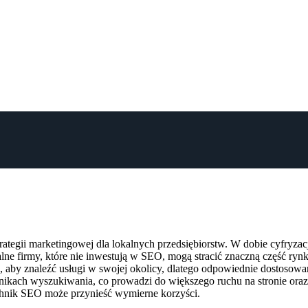
tegii marketingowej dla lokalnych przedsiębiorstw. W dobie cyfryzacj
ne firmy, które nie inwestują w SEO, mogą stracić znaczną część rynk
 aby znaleźć usługi w swojej okolicy, dlatego odpowiednie dostosowani
ach wyszukiwania, co prowadzi do większego ruchu na stronie oraz po
echnik SEO może przynieść wymierne korzyści.