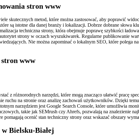
onowania stron www
wiele skutecznych metod, które można zastosować, aby poprawić wid
óre są istotne dla danej branży i lokalizacji. Dobrze dobrane słowa 
alizacja techniczna strony, która obejmuje poprawę szybkości ładowa
autorytet strony w oczach wyszukiwarek. Regularne publikowanie wart
dzających. Nie można zapominać o lokalnym SEO, które polega na re
e stron www
tać z różnorodnych narzędzi, które mogą znacząco ułatwić pracę specj
nie ruchu na stronie oraz analizę zachowań użytkowników. Dzięki temu 
stotnym narzędziem jest Google Search Console, które umożliwia mon
uczowych, takie jak SEMrush czy Ahrefs, pozwalają na znalezienie naj
óre pomagają ocenić stan techniczny strony oraz wskazać obszary wym
 w Bielsku-Białej