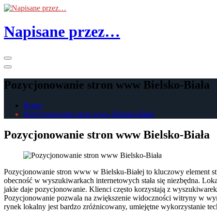
Skip
to
the
Napisane przez…
content
Primary
Menu
Pozycjonowanie stron www Bielsko-Biała
Home
Pozycjonowanie stron www Bielsko-Biała
Pozycjonowanie stron www Bielsko-Biała
Pozycjonowanie stron www w Bielsku-Białej to kluczowy element stra
obecność w wyszukiwarkach internetowych stała się niezbędna. Lokal
jakie daje pozycjonowanie. Klienci często korzystają z wyszukiwarek,
Pozycjonowanie pozwala na zwiększenie widoczności witryny w wynik
rynek lokalny jest bardzo zróżnicowany, umiejętne wykorzystanie t