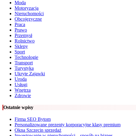
Moda
Motoryzacja
Nieruchomości
Obcojęzyczne
Praca
Prawo
Przemysł
Rolnictwo
Sklepy
Sport
Technologie
Transport
Turystyka
Ukryte Zajawki
Uroda
Usługi
Wnętrza
Zdrowie
Ostatnie wpisy
Firma SEO Bytom
Personalizowane prezenty korporacyjne klasy premium
Okna Szczecin sprzedaż
Inwestowanie w nieruchomości – sposób na biznes