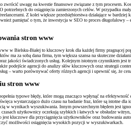
 zwrócić uwagę na kwestie finansowe związane z tym procesem. Kosz
EO potrzebnych do osiągnięcia zamierzonych celów. W przypadku mały
freelancerami. Z kolei większe przedsiębiorstwa działające w bardzie
ież pamiętać o tym, że inwestycja w SEO to proces długofalowy – e
nowania stron www
www w Bielsku-Białej to kluczowy krok dla każdej firmy pragnącej p
jektów ma za sobą dana firma, tym większa szansa na skuteczne działa
obraz jakości świadczonych usług. Kolejnym istotnym czynnikiem jest t
akże podejście agencji do analizy słów kluczowych oraz strategii con
usług – warto porównywać oferty różnych agencji i upewnić się, że cen
niu stron www
popełnia typowe błędy, które mogą znacząco wpłynąć na efektywność 
ięca wystarczająco dużo czasu na badanie fraz, które są istotne dla i
cią w wynikach wyszukiwania. Innym powszechnym błędem jest ignoro
 czasach użytkownicy oczekują szybkich i łatwych w obsłudze witryn
co jest kluczowe dla przyciągnięcia użytkowników oraz budowania aut
iczyć możliwości osiągnięcia wysokich pozycji w wyszukiwarkach.