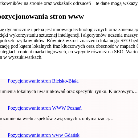
kowników na stronie oraz wskaźnik odrzuceń – te dane mogą wskazywa
 pozycjonowania stron www
ę dynamicznie i pełna jest innowacji technologicznych oraz zmienia
ki wykorzystaniu sztucznej inteligencji i algorytmów uczenia maszyn
 potrzeb użytkowników. Również wzrost znaczenia lokalnego SEO będz
lizację pod kątem lokalnych fraz kluczowych oraz obecność w mapac
 strategiach content marketingowych, co wpłynie również na SEO. Wa
ron w wyszukiwarkach.
Pozycjonowanie stron Bielsko-Biała
rozumienia lokalnych uwarunkowań oraz specyfiki rynku. Kluczowym…
Pozycjonowanie stron WWW Poznań
ozumienia wielu aspektów związanych z optymalizacją…
Pozycjonowanie stron www Gdańsk