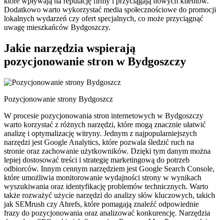
które wpływają na reputację firmy i przyciągają nowych klientów.
Dodatkowo warto wykorzystać media społecznościowe do promocji
lokalnych wydarzeń czy ofert specjalnych, co może przyciągnąć
uwagę mieszkańców Bydgoszczy.
Jakie narzędzia wspierają
pozycjonowanie stron w Bydgoszczy
Pozycjonowanie strony Bydgoszcz
W procesie pozycjonowania stron internetowych w Bydgoszczy
warto korzystać z różnych narzędzi, które mogą znacznie ułatwić
analizę i optymalizację witryny. Jednym z najpopularniejszych
narzędzi jest Google Analytics, które pozwala śledzić ruch na
stronie oraz zachowanie użytkowników. Dzięki tym danym można
lepiej dostosować treści i strategię marketingową do potrzeb
odbiorców. Innym cennym narzędziem jest Google Search Console,
które umożliwia monitorowanie wydajności strony w wynikach
wyszukiwania oraz identyfikację problemów technicznych. Warto
także rozważyć użycie narzędzi do analizy słów kluczowych, takich
jak SEMrush czy Ahrefs, które pomagają znaleźć odpowiednie
frazy do pozycjonowania oraz analizować konkurencję. Narzędzia