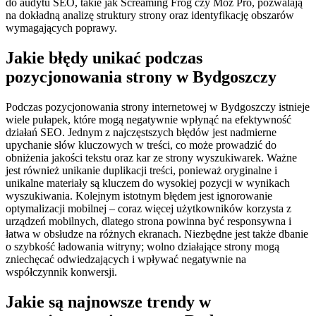
do audytu SEO, takie jak Screaming Frog czy Moz Pro, pozwalają
na dokładną analizę struktury strony oraz identyfikację obszarów
wymagających poprawy.
Jakie błędy unikać podczas
pozycjonowania strony w Bydgoszczy
Podczas pozycjonowania strony internetowej w Bydgoszczy istnieje
wiele pułapek, które mogą negatywnie wpłynąć na efektywność
działań SEO. Jednym z najczęstszych błędów jest nadmierne
upychanie słów kluczowych w treści, co może prowadzić do
obniżenia jakości tekstu oraz kar ze strony wyszukiwarek. Ważne
jest również unikanie duplikacji treści, ponieważ oryginalne i
unikalne materiały są kluczem do wysokiej pozycji w wynikach
wyszukiwania. Kolejnym istotnym błędem jest ignorowanie
optymalizacji mobilnej – coraz więcej użytkowników korzysta z
urządzeń mobilnych, dlatego strona powinna być responsywna i
łatwa w obsłudze na różnych ekranach. Niezbędne jest także dbanie
o szybkość ładowania witryny; wolno działające strony mogą
zniechęcać odwiedzających i wpływać negatywnie na
współczynnik konwersji.
Jakie są najnowsze trendy w