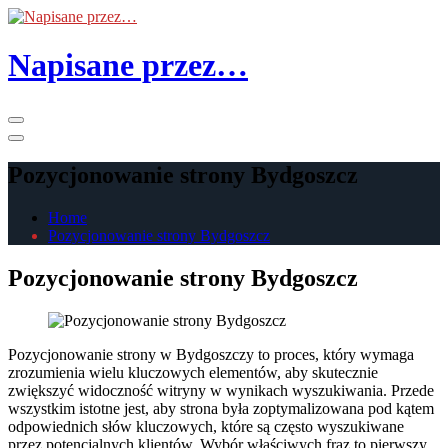
Skip
to
the
Napisane przez…
content
Primary
Menu
Pozycjonowanie strony Bydgoszcz
Home
Pozycjonowanie strony Bydgoszcz
Pozycjonowanie strony Bydgoszcz
Pozycjonowanie strony w Bydgoszczy to proces, który wymaga
zrozumienia wielu kluczowych elementów, aby skutecznie
zwiększyć widoczność witryny w wynikach wyszukiwania. Przede
wszystkim istotne jest, aby strona była zoptymalizowana pod kątem
odpowiednich słów kluczowych, które są często wyszukiwane
przez potencjalnych klientów. Wybór właściwych fraz to pierwszy