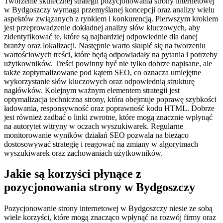
Tworzenie skutecznej strategii pozycjonowania strony internetowej
w Bydgoszczy wymaga przemyślanej koncepcji oraz analizy wielu
aspektów związanych z rynkiem i konkurencją. Pierwszym krokiem
jest przeprowadzenie dokładnej analizy słów kluczowych, aby
zidentyfikować te, które są najbardziej odpowiednie dla danej
branży oraz lokalizacji. Następnie warto skupić się na tworzeniu
wartościowych treści, które będą odpowiadały na pytania i potrzeby
użytkowników. Treści powinny być nie tylko dobrze napisane, ale
także zoptymalizowane pod kątem SEO, co oznacza umiejętne
wykorzystanie słów kluczowych oraz odpowiednią strukturę
nagłówków. Kolejnym ważnym elementem strategii jest
optymalizacja techniczna strony, która obejmuje poprawę szybkości
ładowania, responsywność oraz poprawność kodu HTML. Dobrze
jest również zadbać o linki zwrotne, które mogą znacznie wpłynąć
na autorytet witryny w oczach wyszukiwarek. Regularne
monitorowanie wyników działań SEO pozwala na bieżąco
dostosowywać strategię i reagować na zmiany w algorytmach
wyszukiwarek oraz zachowaniach użytkowników.
Jakie są korzyści płynące z
pozycjonowania strony w Bydgoszczy
Pozycjonowanie strony internetowej w Bydgoszczy niesie ze sobą
wiele korzyści, które mogą znacząco wpłynąć na rozwój firmy oraz