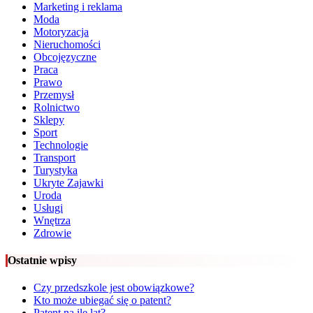
Marketing i reklama
Moda
Motoryzacja
Nieruchomości
Obcojęzyczne
Praca
Prawo
Przemysł
Rolnictwo
Sklepy
Sport
Technologie
Transport
Turystyka
Ukryte Zajawki
Uroda
Usługi
Wnętrza
Zdrowie
Ostatnie wpisy
Czy przedszkole jest obowiązkowe?
Kto może ubiegać się o patent?
Patent na ile lat?