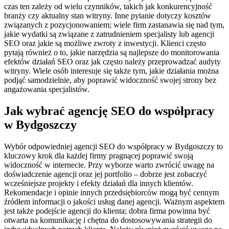
czas ten zależy od wielu czynników, takich jak konkurencyjność
branży czy aktualny stan witryny. Inne pytanie dotyczy kosztów
związanych z pozycjonowaniem; wiele firm zastanawia się nad tym,
jakie wydatki są związane z zatrudnieniem specjalisty lub agencji
SEO oraz jakie są możliwe zwroty z inwestycji. Klienci często
pytają również o to, jakie narzędzia są najlepsze do monitorowania
efektów działań SEO oraz jak często należy przeprowadzać audyty
witryny. Wiele osób interesuje się także tym, jakie działania można
podjąć samodzielnie, aby poprawić widoczność swojej strony bez
angażowania specjalistów.
Jak wybrać agencję SEO do współpracy
w Bydgoszczy
Wybór odpowiedniej agencji SEO do współpracy w Bydgoszczy to
kluczowy krok dla każdej firmy pragnącej poprawić swoją
widoczność w internecie. Przy wyborze warto zwrócić uwagę na
doświadczenie agencji oraz jej portfolio – dobrze jest zobaczyć
wcześniejsze projekty i efekty działań dla innych klientów.
Rekomendacje i opinie innych przedsiębiorców mogą być cennym
źródłem informacji o jakości usług danej agencji. Ważnym aspektem
jest także podejście agencji do klienta; dobra firma powinna być
otwarta na komunikację i chętna do dostosowywania strategii do