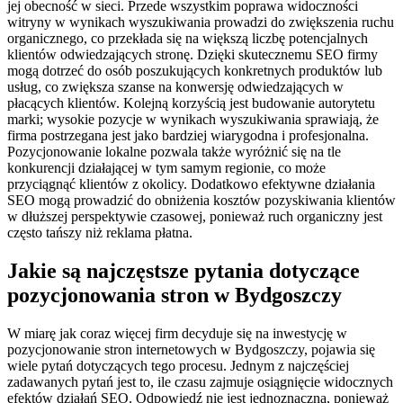
jej obecność w sieci. Przede wszystkim poprawa widoczności
witryny w wynikach wyszukiwania prowadzi do zwiększenia ruchu
organicznego, co przekłada się na większą liczbę potencjalnych
klientów odwiedzających stronę. Dzięki skutecznemu SEO firmy
mogą dotrzeć do osób poszukujących konkretnych produktów lub
usług, co zwiększa szanse na konwersję odwiedzających w
płacących klientów. Kolejną korzyścią jest budowanie autorytetu
marki; wysokie pozycje w wynikach wyszukiwania sprawiają, że
firma postrzegana jest jako bardziej wiarygodna i profesjonalna.
Pozycjonowanie lokalne pozwala także wyróżnić się na tle
konkurencji działającej w tym samym regionie, co może
przyciągnąć klientów z okolicy. Dodatkowo efektywne działania
SEO mogą prowadzić do obniżenia kosztów pozyskiwania klientów
w dłuższej perspektywie czasowej, ponieważ ruch organiczny jest
często tańszy niż reklama płatna.
Jakie są najczęstsze pytania dotyczące
pozycjonowania stron w Bydgoszczy
W miarę jak coraz więcej firm decyduje się na inwestycję w
pozycjonowanie stron internetowych w Bydgoszczy, pojawia się
wiele pytań dotyczących tego procesu. Jednym z najczęściej
zadawanych pytań jest to, ile czasu zajmuje osiągnięcie widocznych
efektów działań SEO. Odpowiedź nie jest jednoznaczna, ponieważ