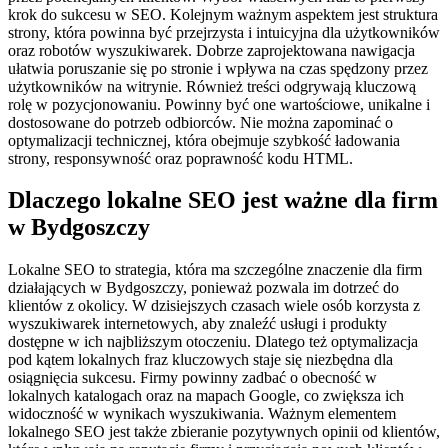
krok do sukcesu w SEO. Kolejnym ważnym aspektem jest struktura
strony, która powinna być przejrzysta i intuicyjna dla użytkowników
oraz robotów wyszukiwarek. Dobrze zaprojektowana nawigacja
ułatwia poruszanie się po stronie i wpływa na czas spędzony przez
użytkowników na witrynie. Również treści odgrywają kluczową
rolę w pozycjonowaniu. Powinny być one wartościowe, unikalne i
dostosowane do potrzeb odbiorców. Nie można zapominać o
optymalizacji technicznej, która obejmuje szybkość ładowania
strony, responsywność oraz poprawność kodu HTML.
Dlaczego lokalne SEO jest ważne dla firm
w Bydgoszczy
Lokalne SEO to strategia, która ma szczególne znaczenie dla firm
działających w Bydgoszczy, ponieważ pozwala im dotrzeć do
klientów z okolicy. W dzisiejszych czasach wiele osób korzysta z
wyszukiwarek internetowych, aby znaleźć usługi i produkty
dostępne w ich najbliższym otoczeniu. Dlatego też optymalizacja
pod kątem lokalnych fraz kluczowych staje się niezbędna dla
osiągnięcia sukcesu. Firmy powinny zadbać o obecność w
lokalnych katalogach oraz na mapach Google, co zwiększa ich
widoczność w wynikach wyszukiwania. Ważnym elementem
lokalnego SEO jest także zbieranie pozytywnych opinii od klientów,