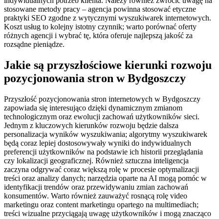
indywidualnych potrzeb klienta. Należy również zwrócić uwagę na
stosowane metody pracy – agencja powinna stosować etyczne
praktyki SEO zgodne z wytycznymi wyszukiwarek internetowych.
Koszt usług to kolejny istotny czynnik; warto porównać oferty
różnych agencji i wybrać tę, która oferuje najlepszą jakość za
rozsądne pieniądze.
Jakie są przyszłościowe kierunki rozwoju
pozycjonowania stron w Bydgoszczy
Przyszłość pozycjonowania stron internetowych w Bydgoszczy
zapowiada się interesująco dzięki dynamicznym zmianom
technologicznym oraz ewolucji zachowań użytkowników sieci.
Jednym z kluczowych kierunków rozwoju będzie dalsza
personalizacja wyników wyszukiwania; algorytmy wyszukiwarek
będą coraz lepiej dostosowywały wyniki do indywidualnych
preferencji użytkowników na podstawie ich historii przeglądania
czy lokalizacji geograficznej. Również sztuczna inteligencja
zaczyna odgrywać coraz większą rolę w procesie optymalizacji
treści oraz analizy danych; narzędzia oparte na AI mogą pomóc w
identyfikacji trendów oraz przewidywaniu zmian zachowań
konsumentów. Warto również zauważyć rosnącą rolę video
marketingu oraz content marketingu opartego na multimediach;
treści wizualne przyciągają uwagę użytkowników i mogą znacząco