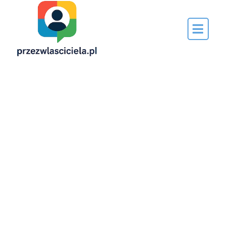
Napisane
przez…