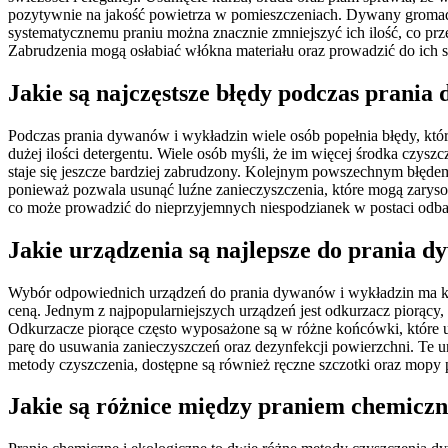
pozytywnie na jakość powietrza w pomieszczeniach. Dywany gromadz
systematycznemu praniu można znacznie zmniejszyć ich ilość, co p
Zabrudzenia mogą osłabiać włókna materiału oraz prowadzić do ich 
Jakie są najczęstsze błędy podczas prania
Podczas prania dywanów i wykładzin wiele osób popełnia błędy, któ
dużej ilości detergentu. Wiele osób myśli, że im więcej środka czysz
staje się jeszcze bardziej zabrudzony. Kolejnym powszechnym błęde
ponieważ pozwala usunąć luźne zanieczyszczenia, które mogą zarys
co może prowadzić do nieprzyjemnych niespodzianek w postaci odba
Jakie urządzenia są najlepsze do prania 
Wybór odpowiednich urządzeń do prania dywanów i wykładzin ma kluc
ceną. Jednym z najpopularniejszych urządzeń jest odkurzacz piorący
Odkurzacze piorące często wyposażone są w różne końcówki, które u
parę do usuwania zanieczyszczeń oraz dezynfekcji powierzchni. Te urz
metody czyszczenia, dostępne są również ręczne szczotki oraz mopy
Jakie są różnice między praniem chemicz