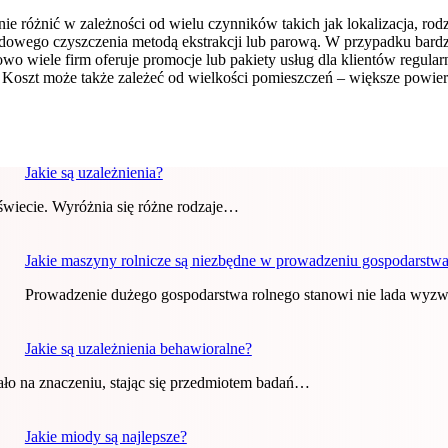
e różnić w zależności od wielu czynników takich jak lokalizacja, rod
ardowego czyszczenia metodą ekstrakcji lub parową. W przypadku bard
wiele firm oferuje promocje lub pakiety usług dla klientów regularni
Koszt może także zależeć od wielkości pomieszczeń – większe powierz
Jakie są uzależnienia?
 świecie. Wyróżnia się różne rodzaje…
Jakie maszyny rolnicze są niezbędne w prowadzeniu gospodarstwa
Prowadzenie dużego gospodarstwa rolnego stanowi nie lada wyzw
Jakie są uzależnienia behawioralne?
kało na znaczeniu, stając się przedmiotem badań…
Jakie miody są najlepsze?