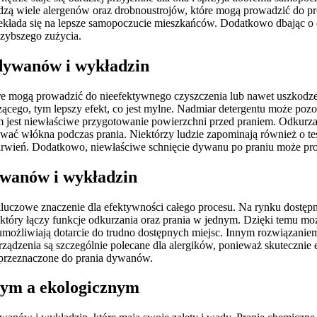
ą wiele alergenów oraz drobnoustrojów, które mogą prowadzić do pro
rzekłada się na lepsze samopoczucie mieszkańców. Dodatkowo dbając 
szybszego zużycia.
 dywanów i wykładzin
re mogą prowadzić do nieefektywnego czyszczenia lub nawet uszkodzen
czącego, tym lepszy efekt, co jest mylne. Nadmiar detergentu może poz
m jest niewłaściwe przygotowanie powierzchni przed praniem. Odkurza
ować włókna podczas prania. Niektórzy ludzie zapominają również o 
rwień. Dodatkowo, niewłaściwe schnięcie dywanu po praniu może pro
dywanów i wykładzin
zowe znaczenie dla efektywności całego procesu. Na rynku dostępne 
, który łączy funkcje odkurzania oraz prania w jednym. Dzięki temu m
możliwiają dotarcie do trudno dostępnych miejsc. Innym rozwiązanie
ądzenia są szczególnie polecane dla alergików, ponieważ skutecznie eli
 przeznaczone do prania dywanów.
nym a ekologicznym