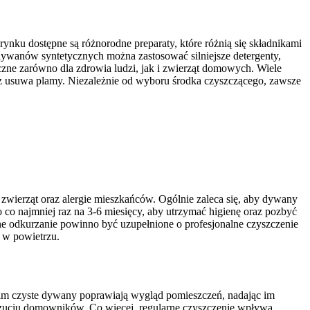
ku dostępne są różnorodne preparaty, które różnią się składnikami
dywanów syntetycznych można zastosować silniejsze detergenty,
eczne zarówno dla zdrowia ludzi, jak i zwierząt domowych. Wiele
raz usuwa plamy. Niezależnie od wyboru środka czyszczącego, zawsze
zwierząt oraz alergie mieszkańców. Ogólnie zaleca się, aby dywany
co najmniej raz na 3-6 miesięcy, aby utrzymać higienę oraz pozbyć
ne odkurzanie powinno być uzupełnione o profesjonalne czyszczenie
 w powietrzu.
tkim czyste dywany poprawiają wygląd pomieszczeń, nadając im
poczuciu domowników. Co więcej, regularne czyszczenie wpływa