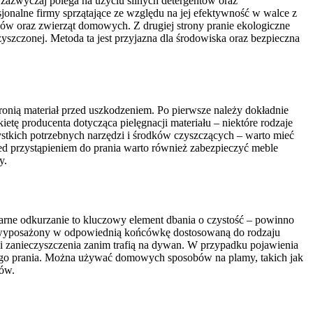
 zazwyczaj polega na użyciu silnych detergentów oraz
jonalne firmy sprzątające ze względu na jej efektywność w walce z
w oraz zwierząt domowych. Z drugiej strony pranie ekologiczne
zyszczonej. Metoda ta jest przyjazna dla środowiska oraz bezpieczna
nią materiał przed uszkodzeniem. Po pierwsze należy dokładnie
tę producenta dotycząca pielęgnacji materiału – niektóre rodzaje
stkich potrzebnych narzędzi i środków czyszczących – warto mieć
zed przystąpieniem do prania warto również zabezpieczyć meble
y.
arne odkurzanie to kluczowy element dbania o czystość – powinno
ć wyposażony w odpowiednią końcówkę dostosowaną do rodzaju
 zanieczyszczenia zanim trafią na dywan. W przypadku pojawienia
ełnego prania. Można używać domowych sposobów na plamy, takich jak
łów.