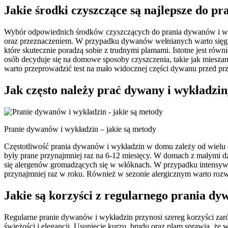
Jakie środki czyszczące są najlepsze do p
Wybór odpowiednich środków czyszczących do prania dywanów i wykła
oraz przeznaczeniem. W przypadku dywanów wełnianych warto sięgnąć
które skutecznie poradzą sobie z trudnymi plamami. Istotne jest rów
osób decyduje się na domowe sposoby czyszczenia, takie jak mieszan
warto przeprowadzić test na mało widocznej części dywanu przed prz
Jak często należy prać dywany i wykładzi
Pranie dywanów i wykładzin – jakie są metody
Częstotliwość prania dywanów i wykładzin w domu zależy od wielu c
były prane przynajmniej raz na 6-12 miesięcy. W domach z małymi dz
się alergenów gromadzących się w włóknach. W przypadku intensywne
przynajmniej raz w roku. Również w sezonie alergicznym warto rozw
Jakie są korzyści z regularnego prania dy
Regularne pranie dywanów i wykładzin przynosi szereg korzyści zar
świeżości i elegancji. Usunięcie kurzu, brudu oraz plam sprawia, ż