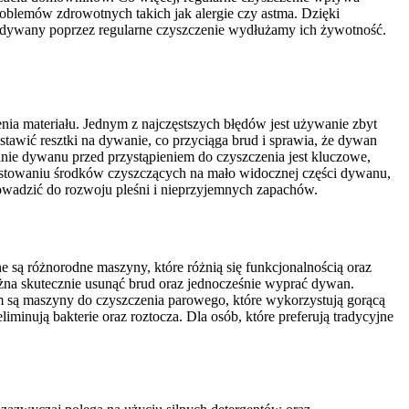
blemów zdrowotnych takich jak alergie czy astma. Dzięki
o dywany poprzez regularne czyszczenie wydłużamy ich żywotność.
ia materiału. Jednym z najczęstszych błędów jest używanie zbyt
ostawić resztki na dywanie, co przyciąga brud i sprawia, że dywan
nie dywanu przed przystąpieniem do czyszczenia jest kluczowe,
testowaniu środków czyszczących na mało widocznej części dywanu,
wadzić do rozwoju pleśni i nieprzyjemnych zapachów.
są różnorodne maszyny, które różnią się funkcjonalnością oraz
ożna skutecznie usunąć brud oraz jednocześnie wyprać dywan.
m są maszyny do czyszczenia parowego, które wykorzystują gorącą
minują bakterie oraz roztocza. Dla osób, które preferują tradycyjne