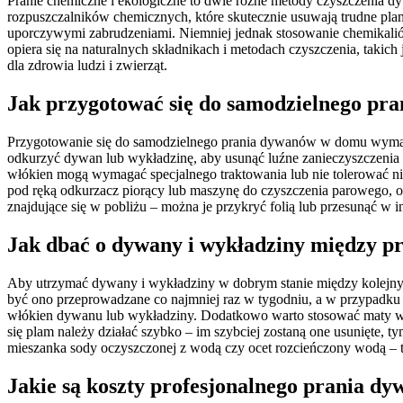
Pranie chemiczne i ekologiczne to dwie różne metody czyszczenia dy
rozpuszczalników chemicznych, które skutecznie usuwają trudne plamy
uporczywymi zabrudzeniami. Niemniej jednak stosowanie chemikalió
opiera się na naturalnych składnikach i metodach czyszczenia, takic
dla zdrowia ludzi i zwierząt.
Jak przygotować się do samodzielnego p
Przygotowanie się do samodzielnego prania dywanów w domu wymaga 
odkurzyć dywan lub wykładzinę, aby usunąć luźne zanieczyszczenia o
włókien mogą wymagać specjalnego traktowania lub nie tolerować ni
pod ręką odkurzacz piorący lub maszynę do czyszczenia parowego, od
znajdujące się w pobliżu – można je przykryć folią lub przesunąć w 
Jak dbać o dywany i wykładziny między p
Aby utrzymać dywany i wykładziny w dobrym stanie między kolejnymi
być ono przeprowadzane co najmniej raz w tygodniu, a w przypadk
włókien dywanu lub wykładziny. Dodatkowo warto stosować maty we
się plam należy działać szybko – im szybciej zostaną one usunięte,
mieszanka sody oczyszczonej z wodą czy ocet rozcieńczony wodą – te 
Jakie są koszty profesjonalnego prania d