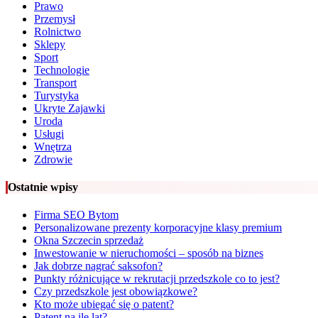
Prawo
Przemysł
Rolnictwo
Sklepy
Sport
Technologie
Transport
Turystyka
Ukryte Zajawki
Uroda
Usługi
Wnętrza
Zdrowie
Ostatnie wpisy
Firma SEO Bytom
Personalizowane prezenty korporacyjne klasy premium
Okna Szczecin sprzedaż
Inwestowanie w nieruchomości – sposób na biznes
Jak dobrze nagrać saksofon?
Punkty różnicujące w rekrutacji przedszkole co to jest?
Czy przedszkole jest obowiązkowe?
Kto może ubiegać się o patent?
Patent na ile lat?