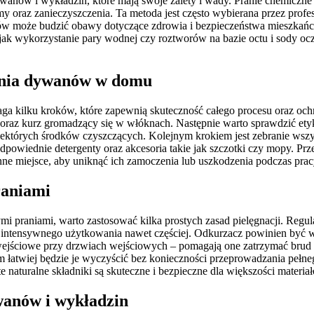
wanów i wykładzin, które mają swoje zalety i wady. Pranie chemiczne
 oraz zanieczyszczenia. Ta metoda jest często wybierana przez profes
w może budzić obawy dotyczące zdrowia i bezpieczeństwa mieszkańcó
h jak wykorzystanie pary wodnej czy roztworów na bazie octu i sody oc
rania dywanów w domu
kilku kroków, które zapewnią skuteczność całego procesu oraz ochro
raz kurz gromadzący się w włóknach. Następnie warto sprawdzić etykie
ektórych środków czyszczących. Kolejnym krokiem jest zebranie wszy
powiednie detergenty oraz akcesoria takie jak szczotki czy mopy. Pr
inne miejsce, aby uniknąć ich zamoczenia lub uszkodzenia podczas prac
raniami
 praniami, warto zastosować kilka prostych zasad pielęgnacji. Regul
u intensywnego użytkowania nawet częściej. Odkurzacz powinien by
jściowe przy drzwiach wejściowych – pomagają one zatrzymać brud i
 tym łatwiej będzie je wyczyścić bez konieczności przeprowadzania p
naturalne składniki są skuteczne i bezpieczne dla większości materia
ywanów i wykładzin