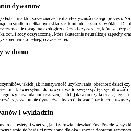
rania dywanów
dzin ma kluczowe znaczenie dla efektywności całego procesu. Na ryn
 po środki o delikatnym składzie, które nie uszkodzą włókien. Dla 
nież zwrócenie uwagi na ekologiczne środki czyszczące, które są bezpi
ka octu i sody oczyszczonej, która skutecznie neutralizuje zapachy o
ystąpieniem do pełnego czyszczenia.
ny w domu
zynników, takich jak intensywność użytkowania, obecność dzieci czy 
iećmi lub zwierzętami domowymi warto zwiększyć tę częstotliwość do 
go użytkowania pomieszczeń, takich jak salon czy korytarz, regular
ażyć częstsze pranie dywanów, aby zredukować ilość kurzu i roztoczy
wanów i wykładzin
ówno dla estetyki wnętrza, jak i zdrowia mieszkańców. Przede wszys
e wnętrze staje się bardziej przyjemne dla oka i sprzyja dobremu samo