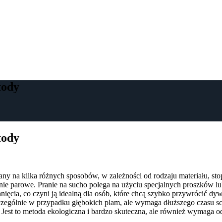
tody
tody
y na kilka różnych sposobów, w zależności od rodzaju materiału, stop
ie parowe. Pranie na sucho polega na użyciu specjalnych proszków lub 
nięcia, co czyni ją idealną dla osób, które chcą szybko przywrócić d
zczególnie w przypadku głębokich plam, ale wymaga dłuższego czasu sc
i. Jest to metoda ekologiczna i bardzo skuteczna, ale również wymaga 