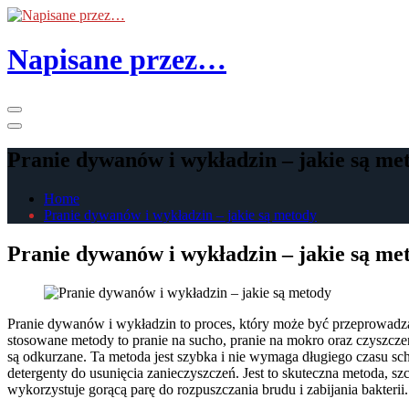
Skip
to
the
Napisane przez…
content
Primary
Menu
Pranie dywanów i wykładzin – jakie są me
Home
Pranie dywanów i wykładzin – jakie są metody
Pranie dywanów i wykładzin – jakie są me
Pranie dywanów i wykładzin to proces, który może być przeprowadzan
stosowane metody to pranie na sucho, pranie na mokro oraz czyszczen
są odkurzane. Ta metoda jest szybka i nie wymaga długiego czasu sch
detergenty do usunięcia zanieczyszczeń. Jest to skuteczna metoda, s
wykorzystuje gorącą parę do rozpuszczania brudu i zabijania bakteri