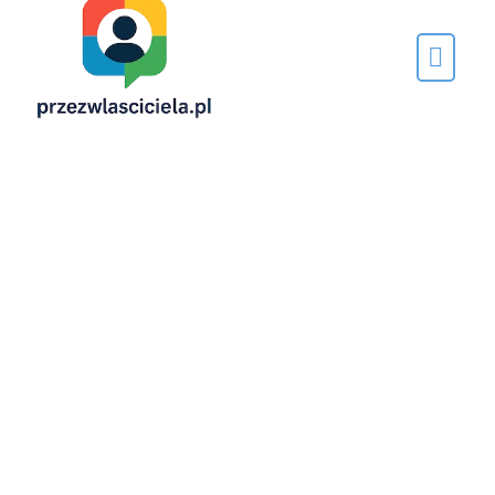
Napisane
przez…