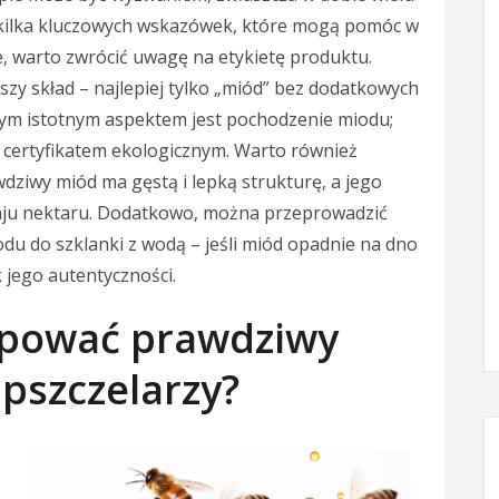
e kilka kluczowych wskazówek, które mogą pomóc w
, warto zwrócić uwagę na etykietę produktu.
zy skład – najlepiej tylko „miód” bez dodatkowych
nym istotnym aspektem jest pochodzenie miodu;
 z certyfikatem ekologicznym. Warto również
dziwy miód ma gęstą i lepką strukturę, a jego
zaju nektaru. Dodatkowo, można przeprowadzić
iodu do szklanki z wodą – jeśli miód opadnie na dno
k jego autentyczności.
upować prawdziwy
pszczelarzy?