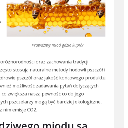
o
Prawdziwy miód gdzie kupić?
ioróżnorodności oraz zachowania tradycji
często stosują naturalne metody hodowli pszczół i
zdrowie pszczół oraz jakość końcowego produktu.
wnież możliwość zadawania pytań dotyczących
 co zwiększa naszą pewność co do jego
ych pszczelarzy mogą być bardziej ekologiczne,
z nim emisje CO2.
wdziwego miodu są