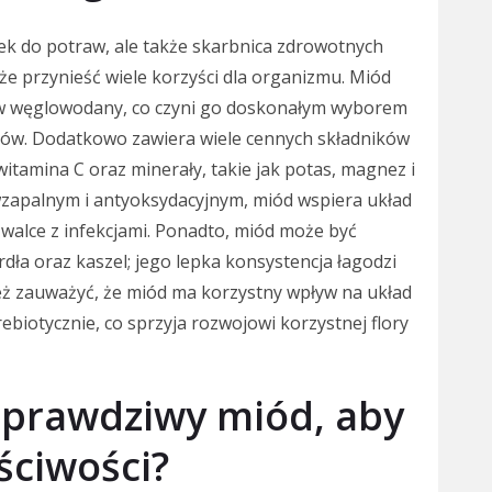
ek do potraw, ale także skarbnica zdrowotnych
e przynieść wiele korzyści dla organizmu. Miód
 w węglowodany, co czyni go doskonałym wyborem
ców. Dodatkowo zawiera wiele cennych składników
witamina C oraz minerały, takie jak potas, magnez i
wzapalnym i antyoksydacyjnym, miód wspiera układ
alce z infekcjami. Ponadto, miód może być
dła oraz kaszel; jego lepka konsystencja łagodzi
eż zauważyć, że miód ma korzystny wpływ na układ
biotycznie, co sprzyja rozwojowi korzystnej flory
 prawdziwy miód, aby
ściwości?