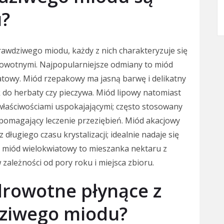
u?
rawdziwego miodu, każdy z nich charakteryzuje się
owotnymi. Najpopularniejsze odmiany to miód
atowy. Miód rzepakowy ma jasną barwę i delikatny
 do herbaty czy pieczywa. Miód lipowy natomiast
łaściwościami uspokajającymi; często stosowany
spomagający leczenie przeziębień. Miód akacjowy
długiego czasu krystalizacji; idealnie nadaje się
i miód wielokwiatowy to mieszanka nektaru z
 zależności od pory roku i miejsca zbioru.
zdrowotne płynące z
ziwego miodu?