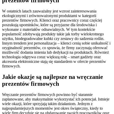
prezentów firmowych
W ostatnich latach zauważalny jest wzrost zainteresowania
ekologicznymi i zrównoważonymi produktami w kategorii
prezentów firmowych. Klienci oraz pracownicy coraz częściej
poszukują upominków, które są przyjazne dla środowiska i
wykonane z materiałów odnawialnych. W tym kontekście
popularność zdobywają produkty takie jak torby wielokrotnego
użytku, biodegradowalne kubki czy zestawy do sadzenia roślin.
Innym trendem jest personalizacja – klienci cenią sobie unikalność i
oryginalność prezentów, co sprawia, że firmy zaczynają oferować
możliwość dodania imienia lub dedykacji na produktach. Również
technologia odgrywa coraz większą rolę – smart gadżety oraz
akcesoria elektroniczne stają się standardem w ofercie prezentów
firmowych.
Jakie okazje są najlepsze na wręczanie
prezentów firmowych
Wręczanie prezentów firmowych powinno być starannie
zaplanowane, aby maksymalnie wykorzystać ich potencjał. Istnieje
wiele okazji, które sprzyjają takim działaniom. Jednym z
najpopularniejszych momentów jest okres świąteczny, kiedy to
wiele firm decyduje się na obdarowanie swoich pracowników oraz