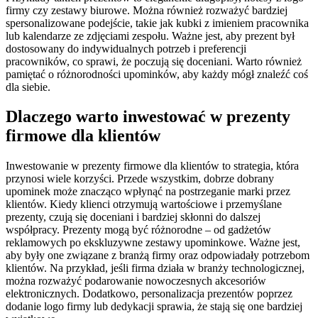
firmy czy zestawy biurowe. Można również rozważyć bardziej
spersonalizowane podejście, takie jak kubki z imieniem pracownika
lub kalendarze ze zdjęciami zespołu. Ważne jest, aby prezent był
dostosowany do indywidualnych potrzeb i preferencji
pracowników, co sprawi, że poczują się doceniani. Warto również
pamiętać o różnorodności upominków, aby każdy mógł znaleźć coś
dla siebie.
Dlaczego warto inwestować w prezenty
firmowe dla klientów
Inwestowanie w prezenty firmowe dla klientów to strategia, która
przynosi wiele korzyści. Przede wszystkim, dobrze dobrany
upominek może znacząco wpłynąć na postrzeganie marki przez
klientów. Kiedy klienci otrzymują wartościowe i przemyślane
prezenty, czują się doceniani i bardziej skłonni do dalszej
współpracy. Prezenty mogą być różnorodne – od gadżetów
reklamowych po ekskluzywne zestawy upominkowe. Ważne jest,
aby były one związane z branżą firmy oraz odpowiadały potrzebom
klientów. Na przykład, jeśli firma działa w branży technologicznej,
można rozważyć podarowanie nowoczesnych akcesoriów
elektronicznych. Dodatkowo, personalizacja prezentów poprzez
dodanie logo firmy lub dedykacji sprawia, że stają się one bardziej