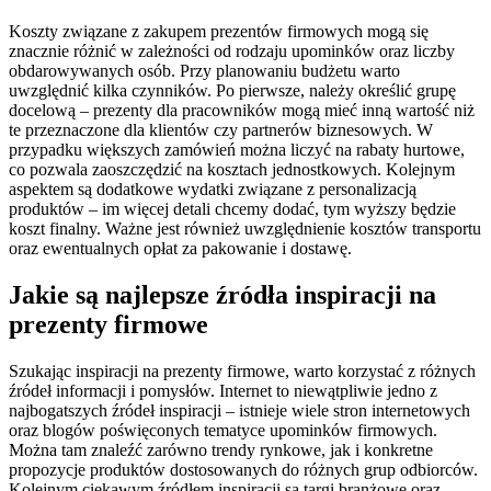
Koszty związane z zakupem prezentów firmowych mogą się
znacznie różnić w zależności od rodzaju upominków oraz liczby
obdarowywanych osób. Przy planowaniu budżetu warto
uwzględnić kilka czynników. Po pierwsze, należy określić grupę
docelową – prezenty dla pracowników mogą mieć inną wartość niż
te przeznaczone dla klientów czy partnerów biznesowych. W
przypadku większych zamówień można liczyć na rabaty hurtowe,
co pozwala zaoszczędzić na kosztach jednostkowych. Kolejnym
aspektem są dodatkowe wydatki związane z personalizacją
produktów – im więcej detali chcemy dodać, tym wyższy będzie
koszt finalny. Ważne jest również uwzględnienie kosztów transportu
oraz ewentualnych opłat za pakowanie i dostawę.
Jakie są najlepsze źródła inspiracji na
prezenty firmowe
Szukając inspiracji na prezenty firmowe, warto korzystać z różnych
źródeł informacji i pomysłów. Internet to niewątpliwie jedno z
najbogatszych źródeł inspiracji – istnieje wiele stron internetowych
oraz blogów poświęconych tematyce upominków firmowych.
Można tam znaleźć zarówno trendy rynkowe, jak i konkretne
propozycje produktów dostosowanych do różnych grup odbiorców.
Kolejnym ciekawym źródłem inspiracji są targi branżowe oraz