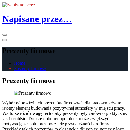
Skip
to
the
Napisane przez…
content
Primary
Menu
Prezenty firmowe
Home
Prezenty firmowe
Prezenty firmowe
Wybór odpowiednich prezentów firmowych dla pracowników to
istotny element budowania pozytywnej atmosfery w miejscu pracy.
Warto zwrócić uwagę na to, aby prezenty były zarówno praktyczne,
jak i osobiste. Dobrze dobrany upominek może zwiększyć
motywację zespołu oraz poczucie przynależności do firmy.
Przykłady takich prezentów to eleganckie długopisy, notesy z logo