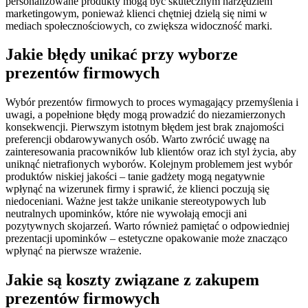
personalizowane produkty mogą być skutecznym narzędziem
marketingowym, ponieważ klienci chętniej dzielą się nimi w
mediach społecznościowych, co zwiększa widoczność marki.
Jakie błędy unikać przy wyborze
prezentów firmowych
Wybór prezentów firmowych to proces wymagający przemyślenia i
uwagi, a popełnione błędy mogą prowadzić do niezamierzonych
konsekwencji. Pierwszym istotnym błędem jest brak znajomości
preferencji obdarowywanych osób. Warto zwrócić uwagę na
zainteresowania pracowników lub klientów oraz ich styl życia, aby
uniknąć nietrafionych wyborów. Kolejnym problemem jest wybór
produktów niskiej jakości – tanie gadżety mogą negatywnie
wpłynąć na wizerunek firmy i sprawić, że klienci poczują się
niedoceniani. Ważne jest także unikanie stereotypowych lub
neutralnych upominków, które nie wywołają emocji ani
pozytywnych skojarzeń. Warto również pamiętać o odpowiedniej
prezentacji upominków – estetyczne opakowanie może znacząco
wpłynąć na pierwsze wrażenie.
Jakie są koszty związane z zakupem
prezentów firmowych