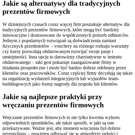
Jakie są alternatywy dla tradycyjnych
prezentów firmowych
W dzisiejszych czasach coraz więcej firm poszukuje alternatyw dla
tradycyjnych prezentów firmowych, które mogą być bardziej
innowacyjne i dostosowane do współczesnych potrzeb odbiorców.
Jednym z popularnych rozwiązań są doświadczenia zamiast
fizycznych przedmiotów – vouchery na różnego rodzaju warsztaty
czy kursy pozwalają obdarowanym rozwijać swoje pasje i
umiejętności. Inna opcja to darowizny charytatywne w imieniu
obdarowanego – taki gest pokazuje zaangażowanie firmy w
działania prospołeczne i może być bardzo dobrze odebrany przez
klientów oraz pracowników. Coraz częściej firmy decydują się także
na organizację wydarzeń integracyjnych lub wyjazdów team-
buildingowych jako formy nagrody dla zespołu lub klientów.
Jakie są najlepsze praktyki przy
wręczaniu prezentów firmowych
Wręczanie prezentów firmowych to nie tylko kwestia wyboru
odpowiednich upominków, ale także sposób, w jaki są one
przekazywane. Ważne jest, aby moment wręczenia był dobrze
przemyślany – powinien odbywać się w atmosferze radości i