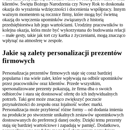
klientów. Święta Bożego Narodzenia czy Nowy Rok to doskonała
okazja do wyrażenia wdzięczności i docenienia współpracy. Innym
ważnym momentem są rocznice firmy, które mogą być świetną
okazją do wręczenia upominków związanych z historią
przedsiębiorstwa lub jego wartościami. Urodziny pracowników to
kolejna okazja, która może być wykorzystana do budowania relacji
– małe gesty, takie jak tort czy kartka z życzeniami, mogą znacząco
wpłynąć na atmosferę w zespole.
Jakie są zalety personalizacji prezentów
firmowych
Personalizacja prezentów firmowych staje się coraz bardziej
popularna i ma wiele zalet, które wpływają na odbiór upominków
przez pracowników oraz klientów. Przede wszystkim,
spersonalizowane prezenty pokazują, że firma dba o swoich
odbiorców i stara się dostosować ofertę do ich indywidualnych
potrzeb. Taki gest może znacząco zwiększyć poczucie
przynależności do zespołu oraz lojalność wobec marki.
Personalizacja może przybierać różne formy – od dodania imienia
na produkcie po stworzenie unikalnych zestawów upominkowych
dostosowanych do preferencji danej osoby. Dzięki temu prezenty
stają się bardziej wartościowe i zapadają w pamięć. Dodatkowo,