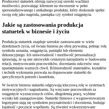
Producenci statuetek oferują zazwyczaj szeroki wachlarz
możliwości, pozwalając klientom na stworzenie w pełni
spersonalizowanego i unikalnego produktu, który doskonale spełni
swoją rolę jako nagroda, pamiątka czy symbol osiągnięcia.
Jakie są zastosowania produkcja
statuetek w biznesie i życiu
Produkcja statuetek znajduje szerokie zastosowanie w wielu
dziedzinach życia, od świata biznesu po sferę prywatną, pełniąc rolę
symbolu uznania, osiągnięcia, pamiątki lub elementu
dekoracyjnego. Ich uniwersalność i możliwość personalizacji
sprawiają, że są one niezwykle cenionym narzędziem w budowaniu
relacji, motywowaniu pracowników, docenianiu sukcesów oraz
upamiętnianiu ważnych chwil. Różnorodność materiałów, kształtów
i technik wykonania pozwala na dopasowanie statuetki do
specyficznych potrzeb i kontekstu.
W świecie biznesu statuetki odgrywają kluczową rolę w systemach
motywacyjnych i nagradzaniu. Są wręczane pracownikom za
osiągnięcie wyznaczonych celów, długoletnią pracę, wybitne
wyniki lub zaangażowanie. Statuetki firmowe z wygrawerowanym
logotypem stają się symbolem przynależności i docenienia, budując
lojalność i poczucie wspólnoty. Są również wykorzystywane