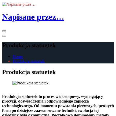
Skip
to
the
Napisane przez…
content
Primary
Menu
Produkcja statuetek
Home
Produkcja statuetek
Produkcja statuetek
Produkcja statuetek to proces wieloetapowy, wymagający
precyzji, doświadczenia i odpowiedniego zaplecza
technologicznego. Od momentu powstania pierwszych, prostych
form po dzisiejsze zaawansowane techniki, ewolucja tej
dziedziny była dynamiczna. Początkowo dominowały metody