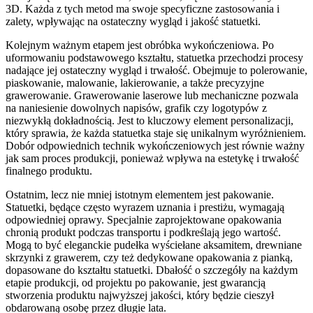
3D. Każda z tych metod ma swoje specyficzne zastosowania i
zalety, wpływając na ostateczny wygląd i jakość statuetki.
Kolejnym ważnym etapem jest obróbka wykończeniowa. Po
uformowaniu podstawowego kształtu, statuetka przechodzi procesy
nadające jej ostateczny wygląd i trwałość. Obejmuje to polerowanie,
piaskowanie, malowanie, lakierowanie, a także precyzyjne
grawerowanie. Grawerowanie laserowe lub mechaniczne pozwala
na naniesienie dowolnych napisów, grafik czy logotypów z
niezwykłą dokładnością. Jest to kluczowy element personalizacji,
który sprawia, że każda statuetka staje się unikalnym wyróżnieniem.
Dobór odpowiednich technik wykończeniowych jest równie ważny
jak sam proces produkcji, ponieważ wpływa na estetykę i trwałość
finalnego produktu.
Ostatnim, lecz nie mniej istotnym elementem jest pakowanie.
Statuetki, będące często wyrazem uznania i prestiżu, wymagają
odpowiedniej oprawy. Specjalnie zaprojektowane opakowania
chronią produkt podczas transportu i podkreślają jego wartość.
Mogą to być eleganckie pudełka wyściełane aksamitem, drewniane
skrzynki z grawerem, czy też dedykowane opakowania z pianką,
dopasowane do kształtu statuetki. Dbałość o szczegóły na każdym
etapie produkcji, od projektu po pakowanie, jest gwarancją
stworzenia produktu najwyższej jakości, który będzie cieszył
obdarowaną osobę przez długie lata.