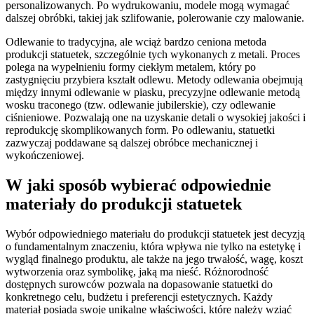
personalizowanych. Po wydrukowaniu, modele mogą wymagać
dalszej obróbki, takiej jak szlifowanie, polerowanie czy malowanie.
Odlewanie to tradycyjna, ale wciąż bardzo ceniona metoda
produkcji statuetek, szczególnie tych wykonanych z metali. Proces
polega na wypełnieniu formy ciekłym metalem, który po
zastygnięciu przybiera kształt odlewu. Metody odlewania obejmują
między innymi odlewanie w piasku, precyzyjne odlewanie metodą
wosku traconego (tzw. odlewanie jubilerskie), czy odlewanie
ciśnieniowe. Pozwalają one na uzyskanie detali o wysokiej jakości i
reprodukcję skomplikowanych form. Po odlewaniu, statuetki
zazwyczaj poddawane są dalszej obróbce mechanicznej i
wykończeniowej.
W jaki sposób wybierać odpowiednie
materiały do produkcji statuetek
Wybór odpowiedniego materiału do produkcji statuetek jest decyzją
o fundamentalnym znaczeniu, która wpływa nie tylko na estetykę i
wygląd finalnego produktu, ale także na jego trwałość, wagę, koszt
wytworzenia oraz symbolikę, jaką ma nieść. Różnorodność
dostępnych surowców pozwala na dopasowanie statuetki do
konkretnego celu, budżetu i preferencji estetycznych. Każdy
materiał posiada swoje unikalne właściwości, które należy wziąć