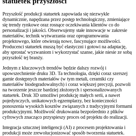
statuetek przyszłości
Przyszłość produkcji statuetek zapowiada się niezwykle
dynamicznie, napędzana przez postęp technologiczny, zmieniające
się trendy rynkowe oraz rosnące oczekiwania klientów co do
personalizacji i jakości. Obserwujemy stałe innowacje w zakresie
materiałów, technik wytwarzania oraz oprogramowania
projektowego, które otwierają nowe, fascynujące możliwości.
Producenci statuetek muszą być elastyczni i gotowi na adaptację,
aby sprostać wyzwaniom i wykorzystać szanse, jakie niesie ze sobą
przyszłość tej branży.
Jednym z kluczowych trendów będzie dalszy rozwój i
upowszechnienie druku 3D. Ta technologia, dzięki coraz szerszej
gamie dostępnych materiałów (w tym metali, ceramiki czy
materiałów biodegradowalnych) i coraz większej precyzji, pozwoli
na tworzenie jeszcze bardziej złożonych i spersonalizowanych
statuetek. Druk 3D umożliwi produkcję małych serii, a nawet
pojedynczych, unikatowych egzemplarzy, bez konieczności
ponoszenia wysokich kosztów związanych z tradycyjnymi formami
produkcyjnymi. Możliwość drukowania bezpośrednio z plików
cyfrowych znacząco przyspieszy proces od projektu do realizacji.
Integracja sztucznej inteligencji (AI) z procesem projektowania i
produkcji może zrewolucjonizować sposób tworzenia statuetek.