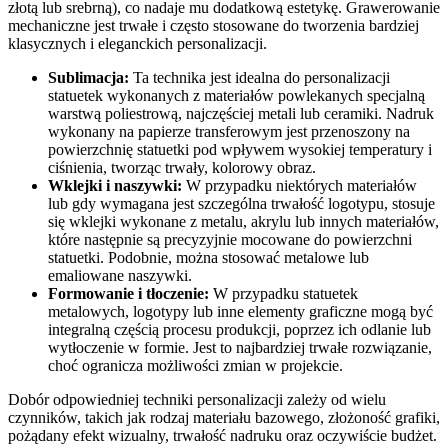
złotą lub srebrną), co nadaje mu dodatkową estetykę. Grawerowanie
mechaniczne jest trwałe i często stosowane do tworzenia bardziej
klasycznych i eleganckich personalizacji.
Sublimacja:
Ta technika jest idealna do personalizacji
statuetek wykonanych z materiałów powlekanych specjalną
warstwą poliestrową, najczęściej metali lub ceramiki. Nadruk
wykonany na papierze transferowym jest przenoszony na
powierzchnię statuetki pod wpływem wysokiej temperatury i
ciśnienia, tworząc trwały, kolorowy obraz.
Wklejki i naszywki:
W przypadku niektórych materiałów
lub gdy wymagana jest szczególna trwałość logotypu, stosuje
się wklejki wykonane z metalu, akrylu lub innych materiałów,
które następnie są precyzyjnie mocowane do powierzchni
statuetki. Podobnie, można stosować metalowe lub
emaliowane naszywki.
Formowanie i tłoczenie:
W przypadku statuetek
metalowych, logotypy lub inne elementy graficzne mogą być
integralną częścią procesu produkcji, poprzez ich odlanie lub
wytłoczenie w formie. Jest to najbardziej trwałe rozwiązanie,
choć ogranicza możliwości zmian w projekcie.
Dobór odpowiedniej techniki personalizacji zależy od wielu
czynników, takich jak rodzaj materiału bazowego, złożoność grafiki,
pożądany efekt wizualny, trwałość nadruku oraz oczywiście budżet.