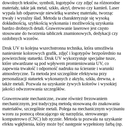
dowolnych tekstów, symboli, logotypów czy zdjęć na różnorodne
materiały, takie jak metal, szkło, akryl, drewno czy kamień. Laser
wypala lub odparowuje niewielką warstwę materiału, tworząc
trwały i wyraźny ślad. Metoda ta charakteryzuje się wysoką
dokładnością, szybkością wykonania i możliwością uzyskania
bardzo drobnych detali. Grawerowanie laserowe jest często
stosowane do tworzenia tabliczek znamionowych, dedykacji czy
ozdobnych wzorów.
Druk UV to kolejna wszechstronna technika, która umożliwia
naniesienie kolorowych grafik, zdjęć i logotypów bezpośrednio na
powierzchnię statuetki. Druk UV wykorzystuje specjalne tusze,
które utwardzane są pod wpływem promieniowania UV, co
zapewnia trwałość i odporność nadruku na ścieranie i warunki
atmosferyczne. Ta metoda jest szczególnie efektywna przy
personalizacji statuetek wykonanych z akrylu, szkła, drewna, a
także metali. Pozwala na uzyskanie żywych kolorów i wysokiej
jakości odwzorowania szczegółów.
Grawerowanie mechaniczne, zwane również frezowaniem
mechanicznym, jest tradycyjną metodą stosowaną do znakowania
materiałów, szczególnie metali. Polega na mechanicznym wycinaniu
wzoru za pomocą obracającego się narzędzia, sterowanego
komputerowo (CNC) lub ręcznie. Metoda ta pozwala na uzyskanie
efektu wgłębienia, który może być następnie wypełniony farbą (np.