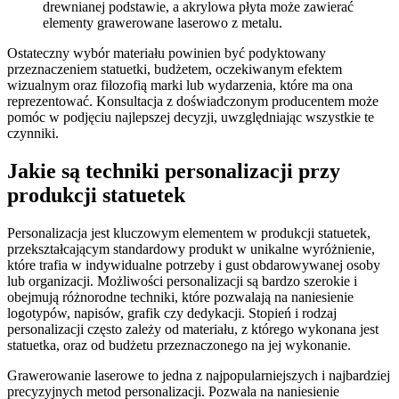
drewnianej podstawie, a akrylowa płyta może zawierać
elementy grawerowane laserowo z metalu.
Ostateczny wybór materiału powinien być podyktowany
przeznaczeniem statuetki, budżetem, oczekiwanym efektem
wizualnym oraz filozofią marki lub wydarzenia, które ma ona
reprezentować. Konsultacja z doświadczonym producentem może
pomóc w podjęciu najlepszej decyzji, uwzględniając wszystkie te
czynniki.
Jakie są techniki personalizacji przy
produkcji statuetek
Personalizacja jest kluczowym elementem w produkcji statuetek,
przekształcającym standardowy produkt w unikalne wyróżnienie,
które trafia w indywidualne potrzeby i gust obdarowywanej osoby
lub organizacji. Możliwości personalizacji są bardzo szerokie i
obejmują różnorodne techniki, które pozwalają na naniesienie
logotypów, napisów, grafik czy dedykacji. Stopień i rodzaj
personalizacji często zależy od materiału, z którego wykonana jest
statuetka, oraz od budżetu przeznaczonego na jej wykonanie.
Grawerowanie laserowe to jedna z najpopularniejszych i najbardziej
precyzyjnych metod personalizacji. Pozwala na naniesienie