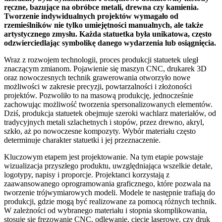
ręczne, bazujące na obróbce metali, drewna czy kamienia.
Tworzenie indywidualnych projektów wymagało od
rzemieślników nie tylko umiejętności manualnych, ale także
artystycznego zmysłu. Każda statuetka była unikatowa, często
odzwierciedlając symbolikę danego wydarzenia lub osiągnięcia.
Wraz z rozwojem technologii, proces produkcji statuetek uległ
znaczącym zmianom. Pojawienie się maszyn CNC, drukarek 3D
oraz nowoczesnych technik grawerowania otworzyło nowe
możliwości w zakresie precyzji, powtarzalności i złożoności
projektów. Pozwoliło to na masową produkcję, jednocześnie
zachowując możliwość tworzenia spersonalizowanych elementów.
Dziś, produkcja statuetek obejmuje szeroki wachlarz materiałów, od
tradycyjnych metali szlachetnych i stopów, przez drewno, akryl,
szkło, aż po nowoczesne kompozyty. Wybór materiału często
determinuje charakter statuetki i jej przeznaczenie.
Kluczowym etapem jest projektowanie. Na tym etapie powstaje
wizualizacja przyszłego produktu, uwzględniająca wszelkie detale,
logotypy, napisy i proporcje. Projektanci korzystają z
zaawansowanego oprogramowania graficznego, które pozwala na
tworzenie trójwymiarowych modeli. Modele te następnie trafiają do
produkcji, gdzie mogą być realizowane za pomocą różnych technik.
W zależności od wybranego materiału i stopnia skomplikowania,
stosuje się frezowanie CNC, odlewanie, cięcie laserowe, czy druk