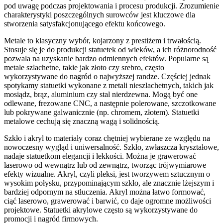
pod uwagę podczas projektowania i procesu produkcji. Zrozumienie
charakterystyki poszczególnych surowców jest kluczowe dla
stworzenia satysfakcjonującego efektu końcowego.
Metale to klasyczny wybór, kojarzony z prestiżem i trwałością.
Stosuje się je do produkcji statuetek od wieków, a ich różnorodność
pozwala na uzyskanie bardzo odmiennych efektów. Popularne są
metale szlachetne, takie jak złoto czy srebro, często
wykorzystywane do nagród o najwyższej randze. Częściej jednak
spotykamy statuetki wykonane z metali nieszlachetnych, takich jak
mosiądz, brąz, aluminium czy stal nierdzewna. Mogą być one
odlewane, frezowane CNC, a następnie polerowane, szczotkowane
lub pokrywane galwanicznie (np. chromem, złotem). Statuetki
metalowe cechują się znaczną wagą i solidnością.
Szkło i akryl to materiały coraz chętniej wybierane ze względu na
nowoczesny wygląd i uniwersalność. Szkło, zwłaszcza kryształowe,
nadaje statuetkom elegancji i lekkości. Można je grawerować
laserowo od wewnątrz lub od zewnątrz, tworząc trójwymiarowe
efekty wizualne. Akryl, czyli pleksi, jest tworzywem sztucznym o
wysokim połysku, przypominającym szkło, ale znacznie lżejszym i
bardziej odpornym na stłuczenia. Akryl można łatwo formować,
ciąć laserowo, grawerować i barwić, co daje ogromne możliwości
projektowe. Statuetki akrylowe często są wykorzystywane do
promocji i nagród firmowych.