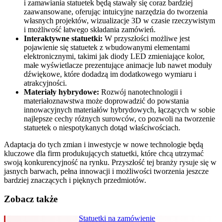
i zamawiania statuetek będą stawały się coraz bardziej
zaawansowane, oferując intuicyjne narzędzia do tworzenia
własnych projektów, wizualizacje 3D w czasie rzeczywistym
i możliwość łatwego składania zamówień.
Interaktywne statuetki:
W przyszłości możliwe jest
pojawienie się statuetek z wbudowanymi elementami
elektronicznymi, takimi jak diody LED zmieniające kolor,
małe wyświetlacze prezentujące animacje lub nawet moduły
dźwiękowe, które dodadzą im dodatkowego wymiaru i
atrakcyjności.
Materiały hybrydowe:
Rozwój nanotechnologii i
materiałoznawstwa może doprowadzić do powstania
innowacyjnych materiałów hybrydowych, łączących w sobie
najlepsze cechy różnych surowców, co pozwoli na tworzenie
statuetek o niespotykanych dotąd właściwościach.
Adaptacja do tych zmian i inwestycje w nowe technologie będą
kluczowe dla firm produkujących statuetki, które chcą utrzymać
swoją konkurencyjność na rynku. Przyszłość tej branży rysuje się w
jasnych barwach, pełna innowacji i możliwości tworzenia jeszcze
bardziej znaczących i pięknych przedmiotów.
Zobacz także
Statuetki na zamówienie