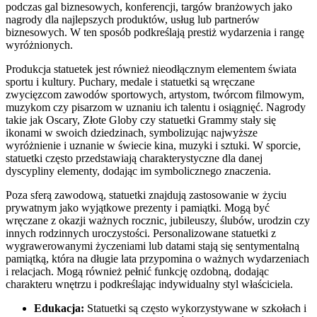
podczas gal biznesowych, konferencji, targów branżowych jako
nagrody dla najlepszych produktów, usług lub partnerów
biznesowych. W ten sposób podkreślają prestiż wydarzenia i rangę
wyróżnionych.
Produkcja statuetek jest również nieodłącznym elementem świata
sportu i kultury. Puchary, medale i statuetki są wręczane
zwycięzcom zawodów sportowych, artystom, twórcom filmowym,
muzykom czy pisarzom w uznaniu ich talentu i osiągnięć. Nagrody
takie jak Oscary, Złote Globy czy statuetki Grammy stały się
ikonami w swoich dziedzinach, symbolizując najwyższe
wyróżnienie i uznanie w świecie kina, muzyki i sztuki. W sporcie,
statuetki często przedstawiają charakterystyczne dla danej
dyscypliny elementy, dodając im symbolicznego znaczenia.
Poza sferą zawodową, statuetki znajdują zastosowanie w życiu
prywatnym jako wyjątkowe prezenty i pamiątki. Mogą być
wręczane z okazji ważnych rocznic, jubileuszy, ślubów, urodzin czy
innych rodzinnych uroczystości. Personalizowane statuetki z
wygrawerowanymi życzeniami lub datami stają się sentymentalną
pamiątką, która na długie lata przypomina o ważnych wydarzeniach
i relacjach. Mogą również pełnić funkcję ozdobną, dodając
charakteru wnętrzu i podkreślając indywidualny styl właściciela.
Edukacja:
Statuetki są często wykorzystywane w szkołach i