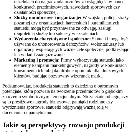
uczelniach do nagradzania uczniów za osiągnięcia w nauce,
konkursach przedmiotowych, zawodach sportowych czy
działalności społecznej.
Służby mundurowe i organizacje:
W wojsku, policji, straży
pożarnej czy organizacjach harcerskich i paramilitarnych,
statuetki mogą być przyznawane za odwagę, zasługi,
długoletnią służbę lub sukcesy w szkoleniach.
Wydarzenia charytatywne i społeczne:
Statuetki mogą być
używane do uhonorowania darczyńców, wolontariuszy lub
organizacji wspierających ważne cele społeczne, podkreślając
ich wkład i zaangażowanie.
Marketing i promocja:
Firmy wykorzystują statuetki jako
elementy kampanii marketingowych, nagrody w konkursach
konsumenckich lub jako drobne upominki dla kluczowych
klientów, budując pozytywny wizerunek marki.
Podsumowując, produkcja statuetek to dziedzina o ogromnym
potencjale, która pozwala na tworzenie przedmiotów o głębokim
znaczeniu symbolicznym i emocjonalnym. Niezależnie od tego, czy
są to prestiżowe nagrody biznesowe, pamiątki rodzinne czy
wyróżnienia sportowe, statuetki odgrywają ważną rolę w
docenianiu i upamiętnianiu.
Jakie są perspektywy rozwoju produkcji