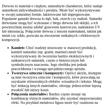
Drewno to materiał o ciepłym, naturalnym charakterze, który nadaje
statuetkom indywidualności i prestiżu. Może być wykorzystywane
w swojej naturalnej formie, lakierowane lub impregnowane.
Popularne gatunki drewna to dąb, buk, orzech czy mahoń. Statuetki
drewniane mogą być wykonane z litego drewna lub sklejki, a ich
powierzchnię można zdobić grawerem laserowym, nadrukiem UV
lub inkrustacją. Połączenie drewna z innymi materiałami, takimi jak
metal czy szkło, pozwala na stworzenie unikalnych i efektownych
kompozycji.
Kamień:
Choć rzadziej stosowany w masowej produkcji,
kamień naturalny (np. granit, marmur) może być
wykorzystywany do tworzenia bardzo ekskluzywnych i
unikatowych statuetek, często o historycznym lub
symbolicznym znaczeniu. Jego obróbka jest jednak
pracochłonna i wymaga specjalistycznego sprzętu.
Tworzywa sztuczne i kompozyty:
Oprócz akrylu, dostępne
są inne tworzywa sztuczne i kompozyty, które pozwalają na
uzyskanie różnorodnych efektów wizualnych i tekstur. Mogą
być imitacją innych materiałów, oferując jednocześnie lepszą
trwałość lub niższy koszt.
Połączenia materiałów:
Bardzo często stosuje się
kombinację różnych materiałów, aby uzyskać niepowtarzalny
efekt. Na przykład metalowa figura może być osadzona na