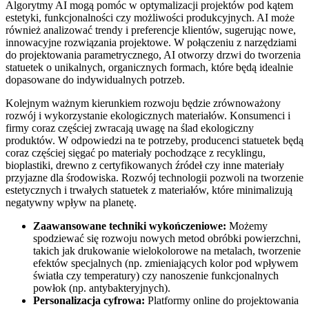
Algorytmy AI mogą pomóc w optymalizacji projektów pod kątem
estetyki, funkcjonalności czy możliwości produkcyjnych. AI może
również analizować trendy i preferencje klientów, sugerując nowe,
innowacyjne rozwiązania projektowe. W połączeniu z narzędziami
do projektowania parametrycznego, AI otworzy drzwi do tworzenia
statuetek o unikalnych, organicznych formach, które będą idealnie
dopasowane do indywidualnych potrzeb.
Kolejnym ważnym kierunkiem rozwoju będzie zrównoważony
rozwój i wykorzystanie ekologicznych materiałów. Konsumenci i
firmy coraz częściej zwracają uwagę na ślad ekologiczny
produktów. W odpowiedzi na te potrzeby, producenci statuetek będą
coraz częściej sięgać po materiały pochodzące z recyklingu,
bioplastiki, drewno z certyfikowanych źródeł czy inne materiały
przyjazne dla środowiska. Rozwój technologii pozwoli na tworzenie
estetycznych i trwałych statuetek z materiałów, które minimalizują
negatywny wpływ na planetę.
Zaawansowane techniki wykończeniowe:
Możemy
spodziewać się rozwoju nowych metod obróbki powierzchni,
takich jak drukowanie wielokolorowe na metalach, tworzenie
efektów specjalnych (np. zmieniających kolor pod wpływem
światła czy temperatury) czy nanoszenie funkcjonalnych
powłok (np. antybakteryjnych).
Personalizacja cyfrowa:
Platformy online do projektowania