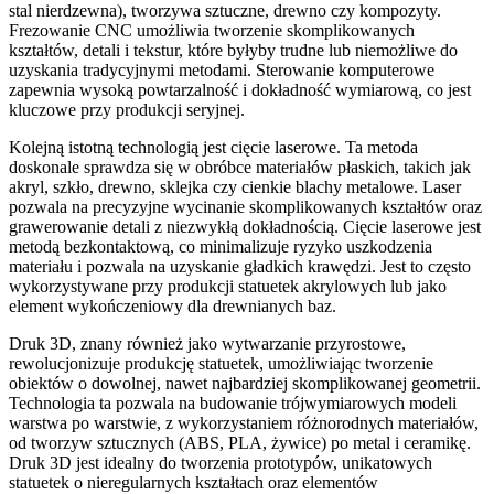
stal nierdzewna), tworzywa sztuczne, drewno czy kompozyty.
Frezowanie CNC umożliwia tworzenie skomplikowanych
kształtów, detali i tekstur, które byłyby trudne lub niemożliwe do
uzyskania tradycyjnymi metodami. Sterowanie komputerowe
zapewnia wysoką powtarzalność i dokładność wymiarową, co jest
kluczowe przy produkcji seryjnej.
Kolejną istotną technologią jest cięcie laserowe. Ta metoda
doskonale sprawdza się w obróbce materiałów płaskich, takich jak
akryl, szkło, drewno, sklejka czy cienkie blachy metalowe. Laser
pozwala na precyzyjne wycinanie skomplikowanych kształtów oraz
grawerowanie detali z niezwykłą dokładnością. Cięcie laserowe jest
metodą bezkontaktową, co minimalizuje ryzyko uszkodzenia
materiału i pozwala na uzyskanie gładkich krawędzi. Jest to często
wykorzystywane przy produkcji statuetek akrylowych lub jako
element wykończeniowy dla drewnianych baz.
Druk 3D, znany również jako wytwarzanie przyrostowe,
rewolucjonizuje produkcję statuetek, umożliwiając tworzenie
obiektów o dowolnej, nawet najbardziej skomplikowanej geometrii.
Technologia ta pozwala na budowanie trójwymiarowych modeli
warstwa po warstwie, z wykorzystaniem różnorodnych materiałów,
od tworzyw sztucznych (ABS, PLA, żywice) po metal i ceramikę.
Druk 3D jest idealny do tworzenia prototypów, unikatowych
statuetek o nieregularnych kształtach oraz elementów