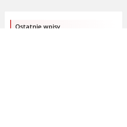
Ostatnie wpisy
Firma SEO Bytom
Personalizowane prezenty korporacyjne klasy
premium
Okna Szczecin sprzedaż
Inwestowanie w nieruchomości – sposób na biznes
Jak dobrze nagrać saksofon?
Punkty różnicujące w rekrutacji przedszkole co to
jest?