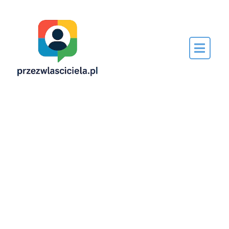
Napisane
przez…