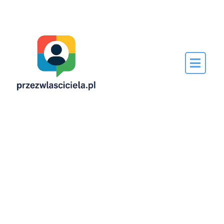
Napisane
przez…