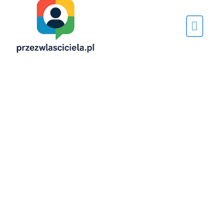
Napisane
przez…