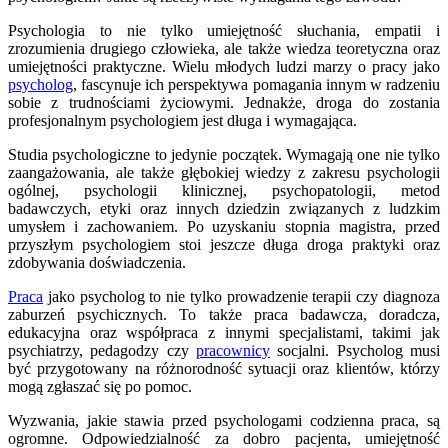
Psychologia to nie tylko umiejętność słuchania, empatii i
zrozumienia drugiego człowieka, ale także wiedza teoretyczna oraz
umiejętności praktyczne. Wielu młodych ludzi marzy o pracy jako
psycholog
, fascynuje ich perspektywa pomagania innym w radzeniu
sobie z trudnościami życiowymi. Jednakże, droga do zostania
profesjonalnym psychologiem jest długa i wymagająca.
Studia psychologiczne to jedynie początek. Wymagają one nie tylko
zaangażowania, ale także głębokiej wiedzy z zakresu psychologii
ogólnej, psychologii klinicznej, psychopatologii, metod
badawczych, etyki oraz innych dziedzin związanych z ludzkim
umysłem i zachowaniem. Po uzyskaniu stopnia magistra, przed
przyszłym psychologiem stoi jeszcze długa droga praktyki oraz
zdobywania doświadczenia.
Praca
jako psycholog to nie tylko prowadzenie terapii czy diagnoza
zaburzeń psychicznych. To także praca badawcza, doradcza,
edukacyjna oraz współpraca z innymi specjalistami, takimi jak
psychiatrzy, pedagodzy czy
pracownicy
socjalni. Psycholog musi
być przygotowany na różnorodność sytuacji oraz klientów, którzy
mogą zgłaszać się po pomoc.
Wyzwania, jakie stawia przed psychologami codzienna praca, są
ogromne. Odpowiedzialność za dobro pacjenta, umiejętność