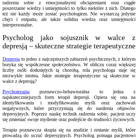
radzenia sobie z emocjonalnymi obciążeniami oraz ciągłe
poszerzanie wiedzy i umiejętności to tylko niektóre z nich. Dlatego
też nie każdy może zostać psychologiem. Nie wystarczą jedynie
chęci i empatia, ale także solidna wiedza oraz umiejętności
interpersonalne.
Psycholog jako sojusznik w walce z
depresją – skuteczne strategie terapeutyczne
Depresja
to jedno z najczęstszych zaburzeń psychicznych, z którym
boryka się współczesne społeczeństwo. W obliczu coraz większej
liczby osób dotkniętych tą chorobą, rola psychologa staje się
niezwykle istotna. Jakie strategie terapeutyczne są skuteczne w
walce z depresją?
Psychoterapia
poznawczo-behawioralna to jedna z
najskuteczniejszych form terapii depresji. Opiera się ona na
identyfikowaniu i modyfikowaniu myśli oraz zachowań
negatywnych, które przyczyniają się do nasilenia objawów
depresyjnych. Poprzez naukę technik radzenia sobie, pacjent uczy
się zmieniać swoje myślenie oraz podejście do trudności życiowych.
Terapia poznawcza skupia się na analizie i zmianie myśli, które
prowadzą do uczuć depresyjnych. Psycholog pomaga pacjentowi