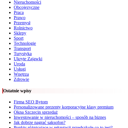
Nieruchomości
Obcojęzyczne
Praca
Prawo
Przemysł
Rolnictwo
Sklepy
Sport
Technologie
Transport
Turystyka
Ukryte Zajawki
Uroda
Usługi
Wnętrza
Zdrowie
Ostatnie wpisy
Firma SEO Bytom
Personalizowane prezenty korporacyjne klasy premium
Okna Szczecin sprzedaż
Inwestowanie w nieruchomości – sposób na biznes
Jak dobrze nagrać saksofon?
Punkty różnicujące w rekrutacji przedszkole co to jest?