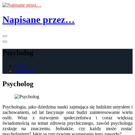
Skip
to
the
Napisane przez…
content
Primary
Menu
Psycholog
Home
Psycholog
Psycholog
Psychologia, jako dziedzina nauki zajmująca się ludzkim umysłem i
zachowaniem, od lat fascynuje oraz budzi zainteresowanie wielu
osób. Wraz z rozwojem społeczeństwa i coraz większą
świadomością na temat zdrowia psychicznego, zawód psychologa
zyskuje na znaczeniu. Jednakże, czy każdy może zostać
psychologiem? Jakie są rzeczywiste wymagania tego zawodu?