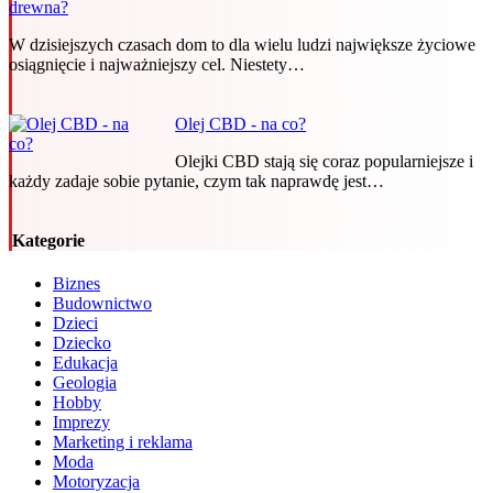
drewna?
W dzisiejszych czasach dom to dla wielu ludzi największe życiowe
osiągnięcie i najważniejszy cel. Niestety…
Olej CBD - na co?
Olejki CBD stają się coraz popularniejsze i
każdy zadaje sobie pytanie, czym tak naprawdę jest…
Kategorie
Biznes
Budownictwo
Dzieci
Dziecko
Edukacja
Geologia
Hobby
Imprezy
Marketing i reklama
Moda
Motoryzacja