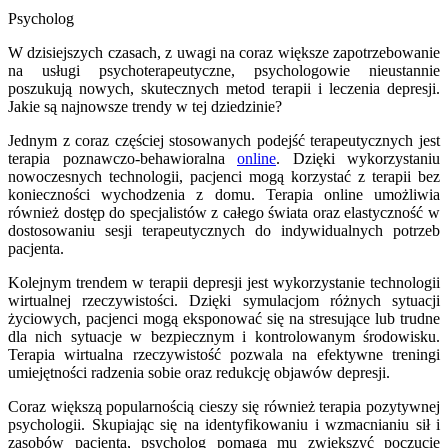
Psycholog
W dzisiejszych czasach, z uwagi na coraz większe zapotrzebowanie
na usługi psychoterapeutyczne, psychologowie nieustannie
poszukują nowych, skutecznych metod terapii i leczenia depresji.
Jakie są najnowsze trendy w tej dziedzinie?
Jednym z coraz częściej stosowanych podejść terapeutycznych jest
terapia poznawczo-behawioralna
online
. Dzięki wykorzystaniu
nowoczesnych technologii, pacjenci mogą korzystać z terapii bez
konieczności wychodzenia z domu. Terapia online umożliwia
również dostęp do specjalistów z całego świata oraz elastyczność w
dostosowaniu sesji terapeutycznych do indywidualnych potrzeb
pacjenta.
Kolejnym trendem w terapii depresji jest wykorzystanie technologii
wirtualnej rzeczywistości. Dzięki symulacjom różnych sytuacji
życiowych, pacjenci mogą eksponować się na stresujące lub trudne
dla nich sytuacje w bezpiecznym i kontrolowanym środowisku.
Terapia wirtualna rzeczywistość pozwala na efektywne treningi
umiejętności radzenia sobie oraz redukcję objawów depresji.
Coraz większą popularnością cieszy się również terapia pozytywnej
psychologii. Skupiając się na identyfikowaniu i wzmacnianiu sił i
zasobów pacjenta, psycholog pomaga mu zwiększyć poczucie