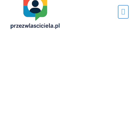
Napisane
przez…