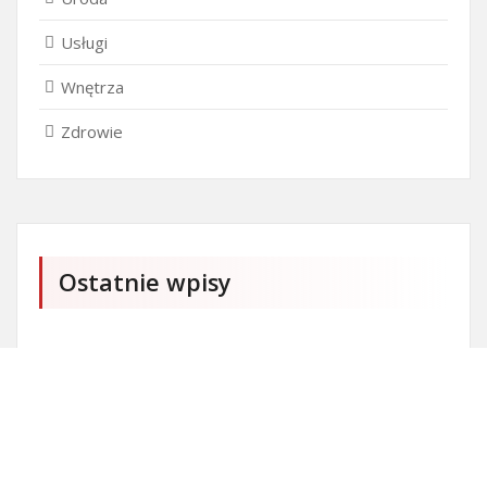
Usługi
Wnętrza
Zdrowie
Ostatnie wpisy
Firma SEO Bytom
Personalizowane prezenty korporacyjne klasy
premium
Okna Szczecin sprzedaż