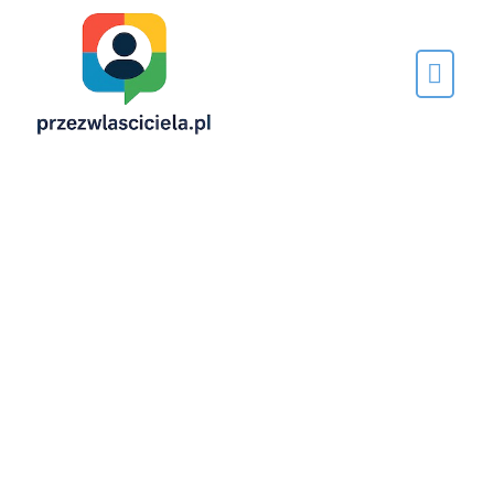
Napisane
przez…